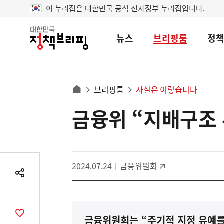
이 누리집은 대한민국 공식 전자정부 누리집입니다.
뉴스
브리핑룸
정
대
한
민
국
정
사
브리핑룸
사실은 이렇습니다
책
홈
브
이
으
금융위 “지배구조 
콘
리
트
로
핑
텐
이
츠
동
영
경
2024.07.24
금융위원회
역
로
공
유
열
기
공
금융위원회는 “주기적 지정 유예를