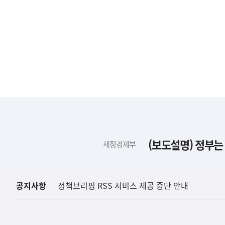
하
단
배
(보도설명) 정부는
재정경제부
너
영
역
공지사항
정책브리핑 RSS 서비스 제공 중단 안내