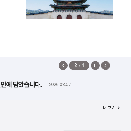
정지
이
다
2
/
4
전
음
보
보
편안에 담았습니다.
2026.08.07
기
기
공지사항
더보기