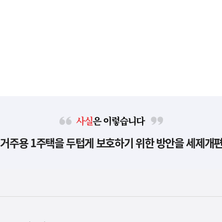
사
 거주용 1주택을 두텁게 보호하기 위한 방안을 세제개
실
은
이
렇
습
니
다