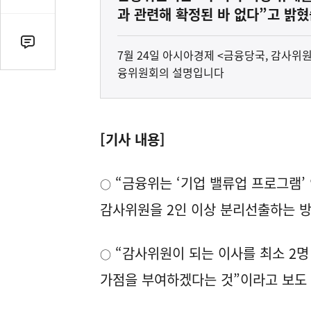
감
과 관련해 확정된 바 없다”고 밝혔
수
댓
7월 24일 아시아경제 <금융당국, 감사위
글
융위원회의 설명입니다
수
(클
릭
시
[기사 내용]
댓
글
“금융위는 ‘기업 밸류업 프로그램’
로
○
이
감사위원을 2인 이상 분리선출하는 
동)
“감사위원이 되는 이사를 최소 2명
○
가점을 부여하겠다는 것”이라고 보도