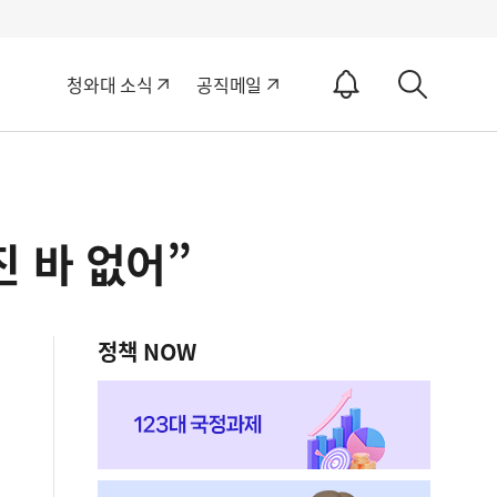
알
청와대 소식
공직메일
림
상
ON
세
검
색
 바 없어”
정책 NOW