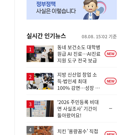
실시간 인기뉴스
08.08. 15:02 기준
동네 보건소도 대학병
원급 AI 진료…AI진료
NEW
지원 도구 전국 보급
지방 신산업 창업 소
득·법인세 최대
NEW
100% 감면…성장 지
원 강화
'2026 주민등록 비대
순
면 사실조사' 기간이
위
돌아왔어요!
동
일
치킨 '용량꼼수' 직접
NEW