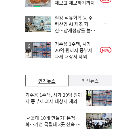
재보고 제보하기까지
철강·석유화학 등 주
순
력산업 AI 제조 혁
위
신…잠재성장률 높인
동
다
일
거주용 1주택, 시가
20억 원까지 종부세
NEW
과세 대상서 제외
인기뉴스
최신뉴스
거주용 1주택, 시가 20억 원까
지 종부세 과세 대상서 제외
'서울대 10개 만들기' 본격
화…거점 국립대 3곳 신속 선