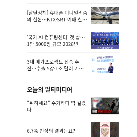
정
[달달정책] 휴대폰 미니멀리즘
의 실현…KTX·SRT 예매 한
번에 끝!
'국가 AI 컴퓨팅센터' 첫 삽…
1만 5000장 규모·2028년 완
공
3대 메가프로젝트 신속 추
진…수출 5강·1조 달러 기반
구축
오늘의 멀티미디어
"뭐하세요" 수거하다 딱 걸렸
다
6.7% 인상의 결과는요?