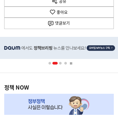
공유
열
음
기
좋아요
기
사
댓글
보기
히
단
배
너
영
정
역
책
정책 NOW
NOW,
MY
맞