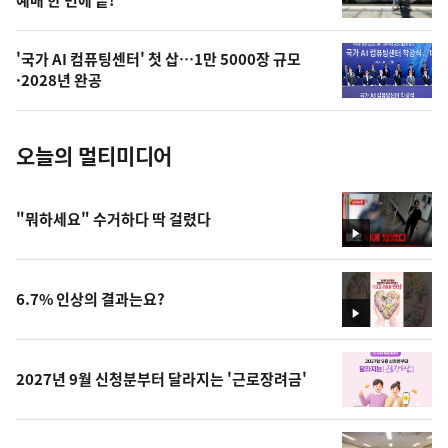
예매 한 번에 끝!
늘
의
'국가 AI 컴퓨팅센터' 첫 삽…1만 5000장 규모
사
·2028년 완공
진
오늘의 멀티미디어
"뭐하세요" 수거하다 딱 걸렸다
영
상
6.7% 인상의 결과는요?
영
상
2027년 9월 신청분부터 달라지는 '근로장려금'