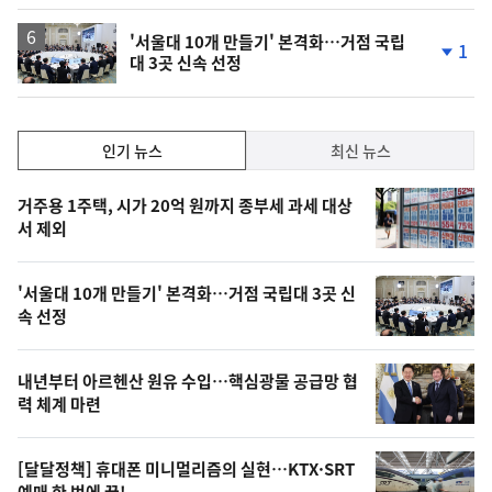
'서울대 10개 만들기' 본격화…거점 국립
1
대 3곳 신속 선정
단
계
하
락
인
인기 뉴스
최신 뉴스
기,
인
기
최
거주용 1주택, 시가 20억 원까지 종부세 과세 대상
뉴
서 제외
신,
스
오
'서울대 10개 만들기' 본격화…거점 국립대 3곳 신
늘
속 선정
의
영
내년부터 아르헨산 원유 수입…핵심광물 공급망 협
상
력 체계 마련
,
오
[달달정책] 휴대폰 미니멀리즘의 실현…KTX·SRT