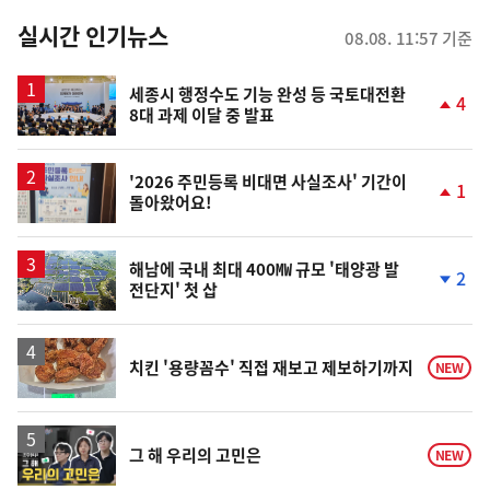
춤
뉴
실시간 인기뉴스
08.08. 11:57 기준
스
세종시 행정수도 기능 완성 등 국토대전환
4
8대 과제 이달 중 발표
단
계
상
승
'2026 주민등록 비대면 사실조사' 기간이
1
돌아왔어요!
단
계
상
승
해남에 국내 최대 400㎿ 규모 '태양광 발
2
전단지' 첫 삽
단
계
하
락
치킨 '용량꼼수' 직접 재보고 제보하기까지
NEW
영
그 해 우리의 고민은
NEW
상