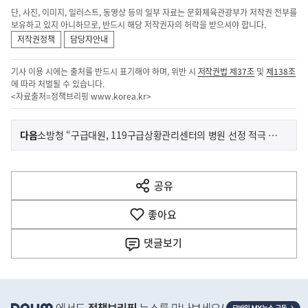
단, 사진, 이미지, 일러스트, 동영상 등의 일부 자료는 문화체육관광부가 저작권 전부를
보유하고 있지 아니하므로, 반드시 해당 저작권자의 허락을 받으셔야 합니다.
저작권정책
담당자안내
기사 이용 시에는 출처를 반드시 표기해야 하며, 위반 시
저작권법 제37조
및
제138조
에 따라 처벌될 수 있습니다.
<자료출처=정책브리핑
www.korea.kr
>
이
기
다음
소방청 “구급대원, 119구급상황관리센터의 병원 선정 적극 활용 중 ”
사
전
다
공유
열
음
기
좋아요
기
사
댓글
보기
히