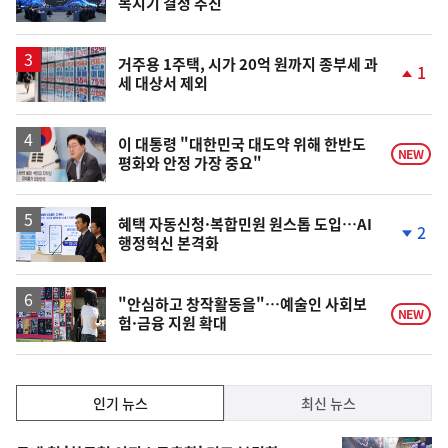
복시기 결정 추진
위
동
일
거주용 1주택, 시가 20억 원까지 종부세 과
1
세 대상서 제외
단
계
상
승
이 대통령 "대한민국 대도약 위해 한반도
NEW
평화와 안정 가장 중요"
혜택 자동신청·복합민원 원스톱 도입…AI
2
행정혁신 본격화
단
계
하
락
"안심하고 창작활동을"…예술인 사회보
NEW
험·금융 지원 확대
인
인기 뉴스
최신 뉴스
기,
인