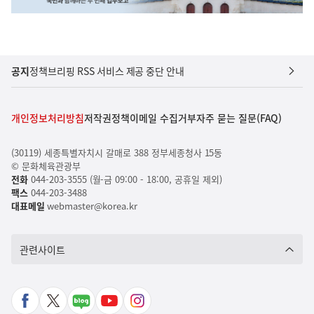
공지
정책브리핑 RSS 서비스 제공 중단 안내
개인정보처리방침
저작권정책
이메일 수집거부
자주 묻는 질문(FAQ)
(30119) 세종특별자치시 갈매로 388 정부세종청사 15동
© 문화체육관광부
전화
044-203-3555 (월-금 09:00 - 18:00, 공휴일 제외)
팩스
044-203-3488
대표메일
webmaster@korea.kr
관련사이트
페
X
네
유
인