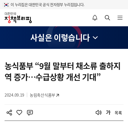
이 누리집은 대한민국 공식 전자정부 누리집입니다.
홈
알림설정 바로가기
검색 바로가기
메뉴 열기
사실은 이렇습니다
콘
텐
농식품부 “9월 말부터 채소류 출하지
츠
역 증가…수급상황 개선 기대”
영
역
2024.09.19
농림축산식품부
목록