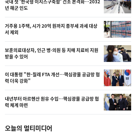
기
최
국내 첫 '한국형 이지스구축함' 건조 본격화…2032
뉴
년 해군 인도
신,
스
오
거주용 1주택, 시가 20억 원까지 종부세 과세 대상
늘
서 제외
의
영
보훈의료대상자, 인근 병·의원 등 치매 치료비 지원
상
받을 수 있어
,
오
이 대통령 "한-칠레 FTA 개선…핵심광물 공급망 협
력 더욱 강화"
늘
의
내년부터 아르헨산 원유 수입…핵심광물 공급망 협
사
력 체계 마련
진
오늘의 멀티미디어