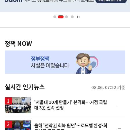
단
배
너
영
정
역
책
정책 NOW
NOW,
MY
맞
춤
뉴
실시간 인기뉴스
08.06. 07:22 기준
스
'서울대 10개 만들기' 본격화…거점 국립
순
대 3곳 신속 선정
위
동
일
올해 '전작권 회복 원년'…로드맵 완성·회
순