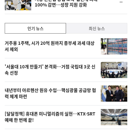
순
100% 감면…성장 지원 강화
위
동
일
인
인기 뉴스
최신 뉴스
기,
인
기
최
거주용 1주택, 시가 20억 원까지 종부세 과세 대상
뉴
서 제외
신,
스
오
'서울대 10개 만들기' 본격화…거점 국립대 3곳 신
늘
속 선정
의
영
내년부터 아르헨산 원유 수입…핵심광물 공급망 협
상
력 체계 마련
,
오
[달달정책] 휴대폰 미니멀리즘의 실현…KTX·SRT
예매 한 번에 끝!
늘