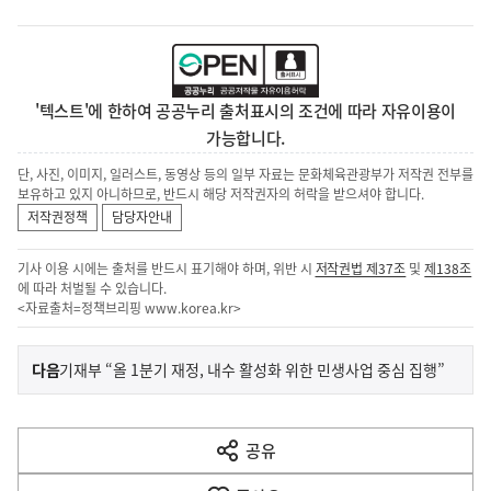
'텍스트'에 한하여 공공누리 출처표시의 조건에 따라 자유이용이
가능합니다.
단, 사진, 이미지, 일러스트, 동영상 등의 일부 자료는 문화체육관광부가 저작권 전부를
보유하고 있지 아니하므로, 반드시 해당 저작권자의 허락을 받으셔야 합니다.
저작권정책
담당자안내
기사 이용 시에는 출처를 반드시 표기해야 하며, 위반 시
저작권법 제37조
및
제138조
에 따라 처벌될 수 있습니다.
<자료출처=정책브리핑
www.korea.kr
>
이
기
다음
기재부 “올 1분기 재정, 내수 활성화 위한 민생사업 중심 집행”
사
전
다
공유
열
음
기