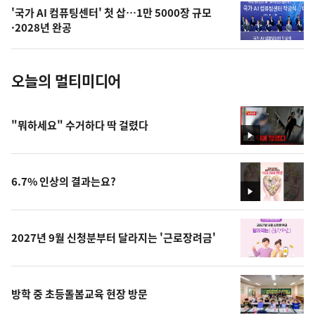
의
'국가 AI 컴퓨팅센터' 첫 삽…1만 5000장 규모
사
·2028년 완공
진
오늘의 멀티미디어
"뭐하세요" 수거하다 딱 걸렸다
영
상
6.7% 인상의 결과는요?
영
상
2027년 9월 신청분부터 달라지는 '근로장려금'
방학 중 초등돌봄교육 현장 방문