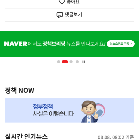
좋아요
기
사
댓글
보기
히
단
배
너
영
정
역
책
정책 NOW
NOW,
MY
맞
춤
뉴
실시간 인기뉴스
08.08. 08:02 기준