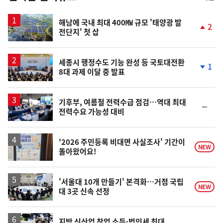
스
해남에 국내 최대 400㎿ 규모 '태양광 발
2
전단지' 첫 삽
단
계
상
승
세종시 행정수도 기능 완성 등 국토대전환
1
8대 과제 이달 중 발표
단
계
하
락
기후부, 여름철 전력수급 점검…역대 최대
순
전력수요 가능성 대비
위
동
일
'2026 주민등록 비대면 사실조사' 기간이
NEW
돌아왔어요!
'서울대 10개 만들기' 본격화…거점 국립
NEW
대 3곳 신속 선정
지방 신산업 창업 소득·법인세 최대