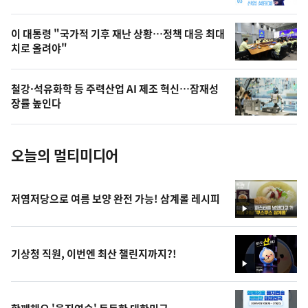
,
오
이 대통령 "국가적 기후 재난 상황…정책 대응 최대
치로 올려야"
늘
의
철강·석유화학 등 주력산업 AI 제조 혁신…잠재성
사
장률 높인다
진
오늘의 멀티미디어
저염저당으로 여름 보양 완전 가능! 삼계롤 레시피
영
상
기상청 직원, 이번엔 최산 챌린지까지?!
영
상