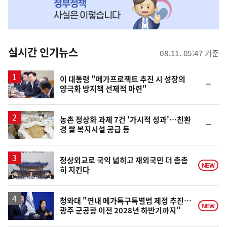
MY
맞
춤
뉴
실시간 인기뉴스
08.11. 05:47 기준
스
이 대통령 "메가프로젝트 추진 시 성장의
순
양극화 방지책 선제적 마련"
위
동
일
농촌 정상화 과제 7건 '가시적 성과'…친환
순
경 쌀 복지시설 공급 등
위
동
일
정상외교로 국익 넓히고 재외국민 더 촘촘
NEW
히 지킨다
청와대 "연내 메가특구특별법 제정 추진…
NEW
광주 군공항 이전 2028년 하반기까지"