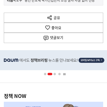
다음
국토부 “용인 반도체 국가산업단지 조성 절차 차질 없이 진행”
사
전
다
공유
열
음
기
좋아요
기
사
댓글
보기
히
단
배
너
영
정
역
책
정책 NOW
NOW,