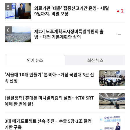
의료기관 '태움' 집중신고기간 운영…내달
2
9일까지, 비밀 보장
단
계
상
승
제2기 노후계획도시정비특별위원회 출
순
범…대전 기본계획안 심의
위
동
일
인
인기 뉴스
최신 뉴스
기,
인
기
최
'서울대 10개 만들기' 본격화…거점 국립대 3곳 신
뉴
속 선정
신,
스
오
[달달정책] 휴대폰 미니멀리즘의 실현…KTX·SRT
늘
예매 한 번에 끝!
의
영
3대 메가프로젝트 신속 추진…수출 5강·1조 달러
상
기반 구축