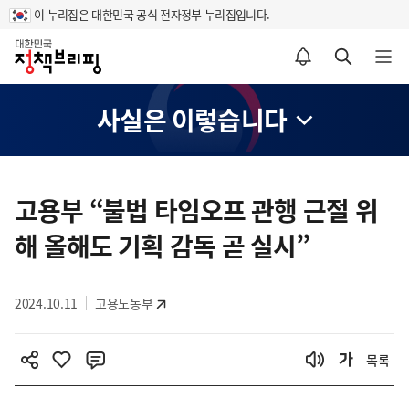
이 누리집은 대한민국 공식 전자정부 누리집입니다.
홈
알림설정 바로가기
검색 바로가기
메뉴 열기
사실은 이렇습니다
콘
텐
고용부 “불법 타임오프 관행 근절 위
츠
해 올해도 기획 감독 곧 실시”
영
역
2024.10.11
고용노동부
목록