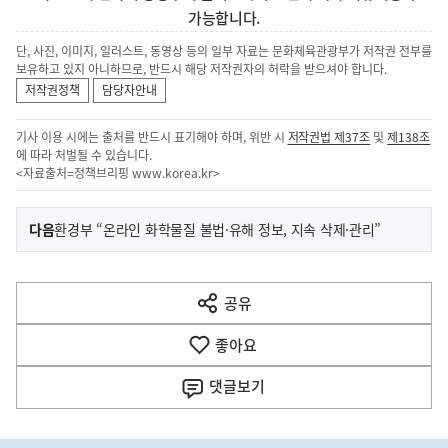
가능합니다.
단, 사진, 이미지, 일러스트, 동영상 등의 일부 자료는 문화체육관광부가 저작권 전부를
보유하고 있지 아니하므로, 반드시 해당 저작권자의 허락을 받으셔야 합니다.
저작권정책
담당자안내
기사 이용 시에는 출처를 반드시 표기해야 하며, 위반 시
저작권법 제37조
및
제138조
에 따라 처벌될 수 있습니다.
<자료출처=정책브리핑
www.korea.kr
>
이
기
다음
환경부 “온라인 화학물질 불법·유해 정보, 지속 삭제·관리”
사
전
다
공유
열
음
기
좋아요
기
사
댓글
보기