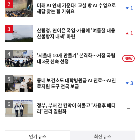
미래 AI 인재 키운다! 교실 밖 AI 수업으로
1
해답 찾는 힘 키워요
단
계
하
락
산림청, 연이은 폭염·가뭄에 '여름철 대응
1
산불방지 대책' 마련
단
계
상
승
'서울대 10개 만들기' 본격화…거점 국립
NEW
대 3곳 신속 선정
동네 보건소도 대학병원급 AI 진료…AI진
3
료지원 도구 전국 보급
단
계
하
락
정부, 부처 간 칸막이 허물고 '사용후 배터
순
리' 관리 일원화
위
동
일
인
인기 뉴스
최신 뉴스