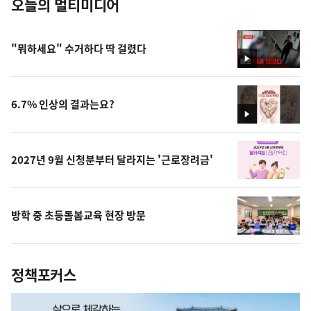
오늘의 멀티미디어
"뭐하세요" 수거하다 딱 걸렸다
영
상
6.7% 인상의 결과는요?
영
상
2027년 9월 신청분부터 달라지는 '근로장려금'
방학 중 초등돌봄교육 현장 방문
정책포커스