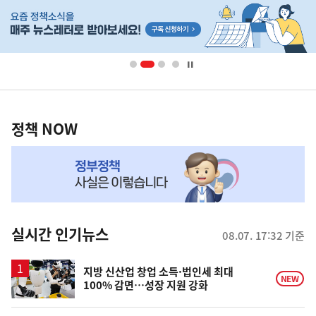
히
단
배
너
영
정
역
책
정책 NOW
NOW,
MY
맞
춤
뉴
실시간 인기뉴스
08.07. 17:32 기준
스
지방 신산업 창업 소득·법인세 최대
NEW
100% 감면…성장 지원 강화