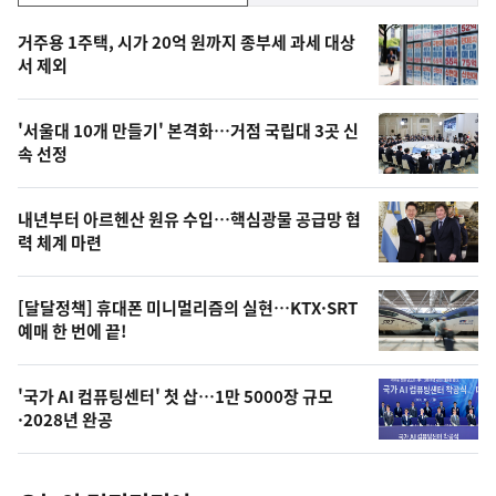
기,
인
기
최
거주용 1주택, 시가 20억 원까지 종부세 과세 대상
뉴
서 제외
신,
스
오
'서울대 10개 만들기' 본격화…거점 국립대 3곳 신
늘
속 선정
의
영
내년부터 아르헨산 원유 수입…핵심광물 공급망 협
상
력 체계 마련
,
오
[달달정책] 휴대폰 미니멀리즘의 실현…KTX·SRT
예매 한 번에 끝!
늘
의
'국가 AI 컴퓨팅센터' 첫 삽…1만 5000장 규모
사
·2028년 완공
진