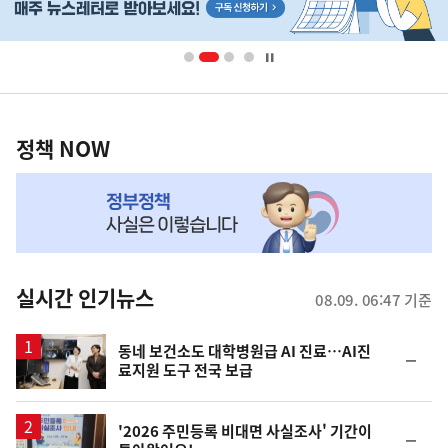
단
배
너
영
정
역
책
정책 NOW
NOW,
MY
맞
춤
뉴
실시간 인기뉴스
08.09. 06:47 기준
스
동네 보건소도 대학병원급 AI 진료…AI진
순
료지원 도구 전국 보급
위
동
일
'2026 주민등록 비대면 사실조사' 기간이
순