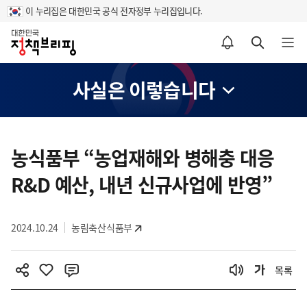
이 누리집은 대한민국 공식 전자정부 누리집입니다.
홈
알림설정 바로가기
검색 바로가기
메뉴 열기
사실은 이렇습니다
콘
텐
농식품부 “농업재해와 병해충 대응
츠
R&D 예산, 내년 신규사업에 반영”
영
역
2024.10.24
농림축산식품부
목록