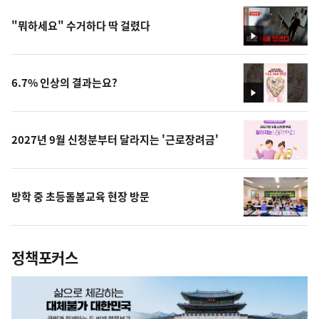
"뭐하세요" 수거하다 딱 걸렸다
영
상
6.7% 인상의 결과는요?
영
상
2027년 9월 신청분부터 달라지는 '근로장려금'
방학 중 초등돌봄교육 현장 방문
정책포커스