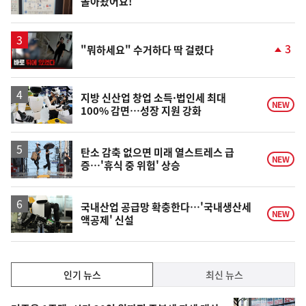
돌아왔어요!
위
동
일
영
3
"뭐하세요" 수거하다 딱 걸렸다
상
단
계
상
승
지방 신산업 창업 소득·법인세 최대
NEW
100% 감면…성장 지원 강화
탄소 감축 없으면 미래 열스트레스 급
NEW
증…'휴식 중 위험' 상승
국내산업 공급망 확충한다…'국내생산세
NEW
액공제' 신설
인
인기 뉴스
최신 뉴스
기,
인