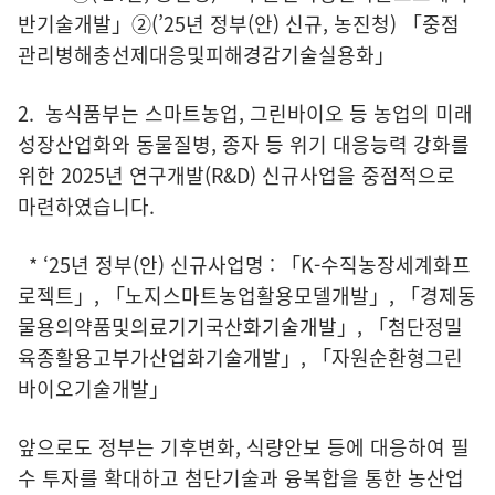
반기술개발」②(’25년 정부(안) 신규, 농진청) 「중점
관리병해충선제대응및피해경감기술실용화」
2. 농식품부는 스마트농업, 그린바이오 등 농업의 미래
성장산업화와 동물질병, 종자 등 위기 대응능력 강화를
위한 2025년 연구개발(R&D) 신규사업을 중점적으로
마련하였습니다.
* ‘25년 정부(안) 신규사업명 : 「K-수직농장세계화프
로젝트」, 「노지스마트농업활용모델개발」, 「경제동
물용의약품및의료기기국산화기술개발」, 「첨단정밀
육종활용고부가산업화기술개발」, 「자원순환형그린
바이오기술개발」
앞으로도 정부는 기후변화, 식량안보 등에 대응하여 필
수 투자를 확대하고 첨단기술과 융복합을 통한 농산업