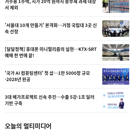
기
최
거주용 1주택, 시가 20억 원까지 종부세 과세 대상
뉴
서 제외
신,
스
오
'서울대 10개 만들기' 본격화…거점 국립대 3곳 신
늘
속 선정
의
영
[달달정책] 휴대폰 미니멀리즘의 실현…KTX·SRT
상
예매 한 번에 끝!
,
오
'국가 AI 컴퓨팅센터' 첫 삽…1만 5000장 규모
·2028년 완공
늘
의
3대 메가프로젝트 신속 추진…수출 5강·1조 달러
사
기반 구축
진
오늘의 멀티미디어