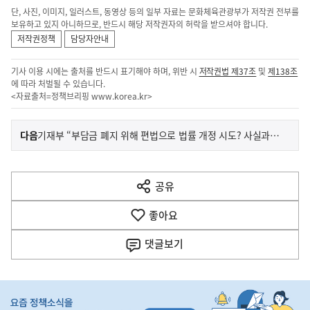
단, 사진, 이미지, 일러스트, 동영상 등의 일부 자료는 문화체육관광부가 저작권 전부를
보유하고 있지 아니하므로, 반드시 해당 저작권자의 허락을 받으셔야 합니다.
저작권정책
담당자안내
기사 이용 시에는 출처를 반드시 표기해야 하며, 위반 시
저작권법 제37조
및
제138조
에 따라 처벌될 수 있습니다.
<자료출처=정책브리핑
www.korea.kr
>
이
기
다음
기재부 “부담금 폐지 위해 편법으로 법률 개정 시도? 사실과 달라”
사
전
다
공유
열
음
기
좋아요
기
사
댓글
보기
히