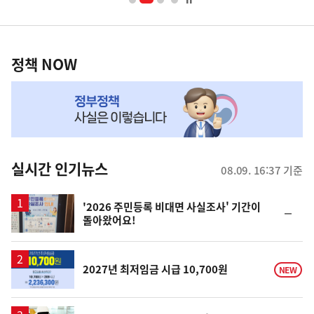
너
영
정
역
책
정책 NOW
NOW,
MY
맞
춤
뉴
실시간 인기뉴스
08.09. 16:37 기준
스
'2026 주민등록 비대면 사실조사' 기간이
순
돌아왔어요!
위
동
일
2027년 최저임금 시급 10,700원
NEW