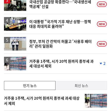
국내산업 공급망 확충한다…'국내생산세
NEW
액공제' 신설
이 대통령 "국가적 기후 재난 상황…정책
NEW
대응 최대치로 올려야"
정부, 부처 간 칸막이 허물고 '사용후 배터
NEW
리' 관리 일원화
거주용 1주택, 시가 20억 원까지 종부세 과
2
세 대상서 제외
단
계
하
락
인
인기 뉴스
최신 뉴스
기,
인
기
최
거주용 1주택, 시가 20억 원까지 종부세 과세 대상
뉴
서 제외
신,
스