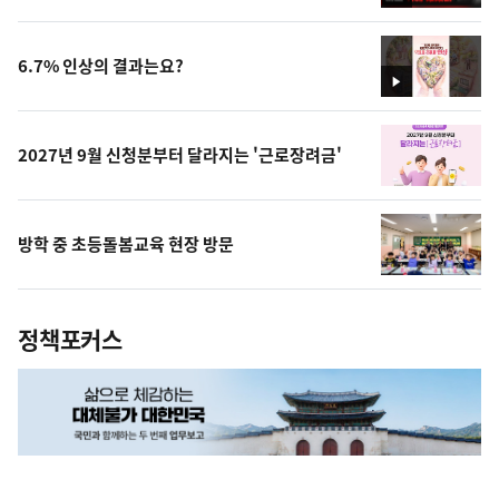
영
상
6.7% 인상의 결과는요?
영
상
2027년 9월 신청분부터 달라지는 '근로장려금'
방학 중 초등돌봄교육 현장 방문
정책포커스