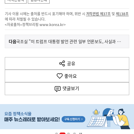
기사 이용 시에는 출처를 반드시 표기해야 하며, 위반 시
저작권법 제37조
및
제138조
에 따라 처벌될 수 있습니다.
<자료출처=정책브리핑
www.korea.kr
>
이
기
다음
국조실 "미 트럼프 대통령 발언 관련 일부 언론보도, 사실과 달라"
사
전
다
공유
열
음
기
좋아요
기
사
댓글
보기
히
단
배