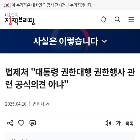
이 누리집은 대한민국 공식 전자정부 누리집입니다.
홈
알림설정 바로가기
검색 바로가기
메뉴 열기
사실은 이렇습니다
콘
텐
법제처 "대통령 권한대행 권한행사 관
츠
련 공식의견 아냐"
영
역
2025.04.10
법제처
목록