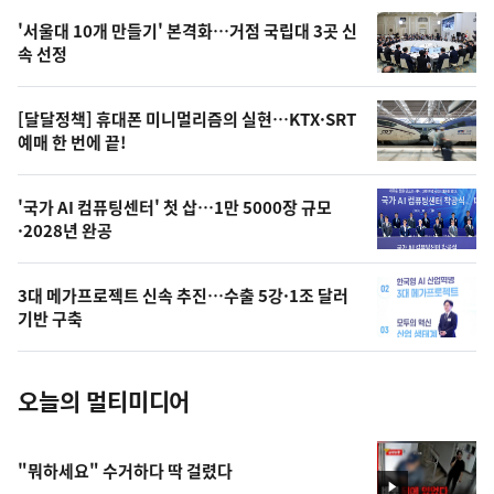
오
'서울대 10개 만들기' 본격화…거점 국립대 3곳 신
늘
속 선정
의
영
[달달정책] 휴대폰 미니멀리즘의 실현…KTX·SRT
상
예매 한 번에 끝!
,
오
'국가 AI 컴퓨팅센터' 첫 삽…1만 5000장 규모
·2028년 완공
늘
의
3대 메가프로젝트 신속 추진…수출 5강·1조 달러
사
기반 구축
진
오늘의 멀티미디어
"뭐하세요" 수거하다 딱 걸렸다