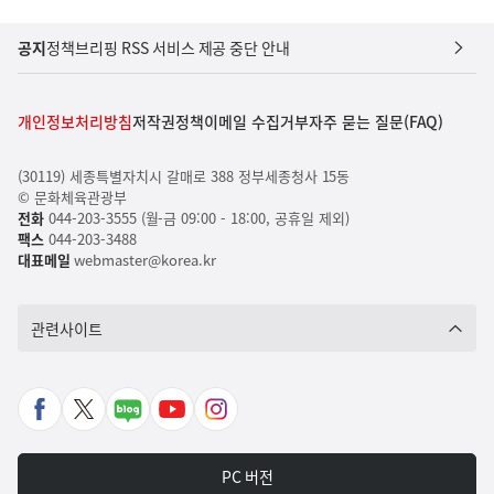
공지
정책브리핑 RSS 서비스 제공 중단 안내
개인정보처리방침
저작권정책
이메일 수집거부
자주 묻는 질문(FAQ)
(30119) 세종특별자치시 갈매로 388 정부세종청사 15동
© 문화체육관광부
전화
044-203-3555 (월-금 09:00 - 18:00, 공휴일 제외)
팩스
044-203-3488
대표메일
webmaster@korea.kr
관련사이트
페
X
네
유
인
이
바
이
튜
스
스
로
버
브
타
PC 버전
북
가
포
바
그