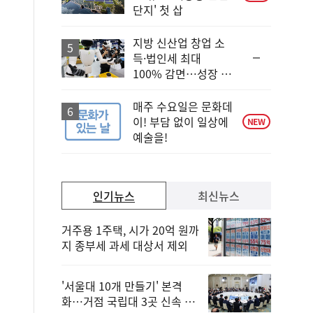
단지' 첫 삽
지방 신산업 창업 소
순
득·법인세 최대
위
100% 감면…성장 지
동
원 강화
일
매주 수요일은 문화데
이! 부담 없이 일상에
NEW
예술을!
인기뉴스
최신뉴스
거주용 1주택, 시가 20억 원까
지 종부세 과세 대상서 제외
'서울대 10개 만들기' 본격
화…거점 국립대 3곳 신속 선