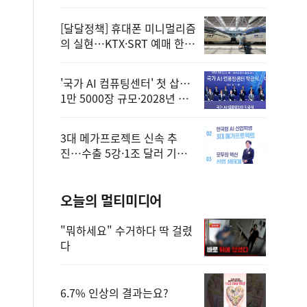
정
[달달정책] 휴대폰 미니멀리즘
의 실현…KTX·SRT 예매 한
번에 끝!
'국가 AI 컴퓨팅센터' 첫 삽…
1만 5000장 규모·2028년 완
공
3대 메가프로젝트 신속 추
진…수출 5강·1조 달러 기반
구축
오늘의 멀티미디어
"뭐하세요" 수거하다 딱 걸렸
다
6.7% 인상의 결과는요?