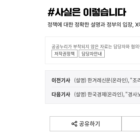
공공누리가 부착되지 않은 자료는 담당자와 협의
저작권정책
담당자안내
이
이전기사
(설명) 한겨레신문(온라인), "조리
전
기사 관련
다음기사
(설명) 한국경제(온라인), "경사
다
등 관련
음
기
사
공유하기
열
기
영