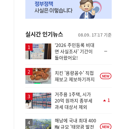
실시간 인기뉴스
08.09. 17:17 기준
'2026 주민등록 비대
순
면 사실조사' 기간이
위
돌아왔어요!
동
일
치킨 '용량꼼수' 직접
NEW
재보고 제보하기까지
거주용 1주택, 시가
1
20억 원까지 종부세
단
과세 대상서 제외
계
상
승
해남에 국내 최대 400
㎿ 규모 '태양광 발전
NEW