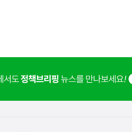
사
해외 K-뷰티 위조상품 확산에 대응하여 K브랜드 정부인
실
은
보호를 강화하고 있습니다.
2026.08.09
이
렇
습
니
다