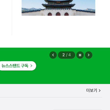
증, 유통차단, 국제공조까지 K-브랜드
정지
이
다
2
/
4
전
음
보
보
기
기
공지사항
더보기