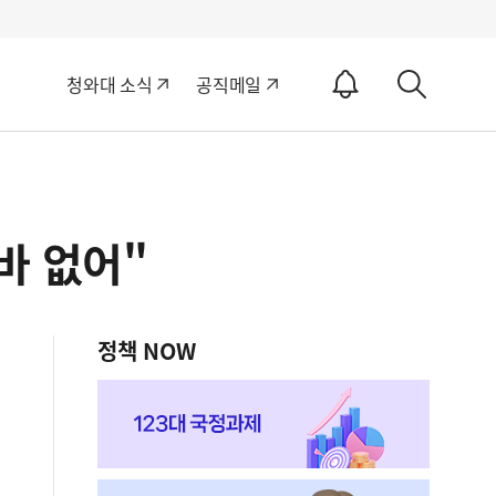
알
청와대 소식
공직메일
림
상
ON
세
검
색
바 없어"
정책 NOW