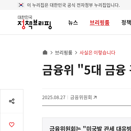
이 누리집은 대한민국 공식 전자정부 누리집입니다.
뉴스
브리핑룸
정
대
한
민
국
정
사
브리핑룸
사실은 이렇습니다
책
홈
브
이
으
금융위 "5대 금융
콘
리
트
로
핑
텐
이
츠
동
영
경
2025.08.27
금융위원회
역
로
공
유
열
기
공
금융위원회는 "미국발 관세 대응방