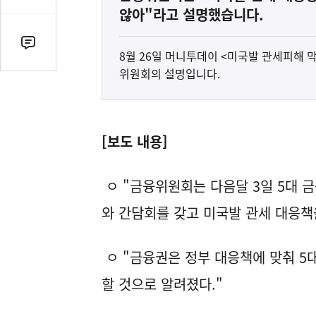
감
않아"라고 설명했습니다.
수
댓
8월 26일 머니투데이 <미국발 관세피해 막
글
위원회의 설명입니다.
수
(클
릭
시
[보도 내용]
댓
글
ㅇ "금융위원회는 다음달 3일 5대 금
로
이
와 간담회를 갖고 미국발 관세 대응책
동)
ㅇ "금융권은 정부 대응책에 맞춰 5
할 것으로 알려졌다."