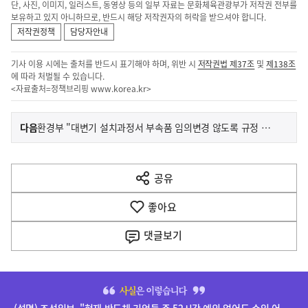
단, 사진, 이미지, 일러스트, 동영상 등의 일부 자료는 문화체육관광부가 저작권 전부를
보유하고 있지 아니하므로, 반드시 해당 저작권자의 허락을 받으셔야 합니다.
저작권정책
담당자안내
기사 이용 시에는 출처를 반드시 표기해야 하며, 위반 시
저작권법 제37조
및
제138조
에 따라 처벌될 수 있습니다.
<자료출처=정책브리핑
www.korea.kr
>
이
기
다음
환경부 "대변기 설치과정서 부속품 임의변경 않도록 규정 개정"
사
전
다
공유
열
음
기
좋아요
기
사
댓글
보기
히
단