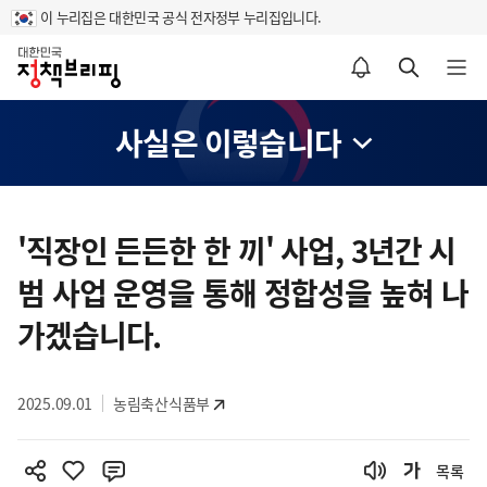
이 누리집은 대한민국 공식 전자정부 누리집입니다.
홈
알림설정 바로가기
검색 바로가기
메뉴 열기
사실은 이렇습니다
콘
텐
'직장인 든든한 한 끼' 사업, 3년간 시
츠
범 사업 운영을 통해 정합성을 높혀 나
영
역
가겠습니다.
2025.09.01
농림축산식품부
목록