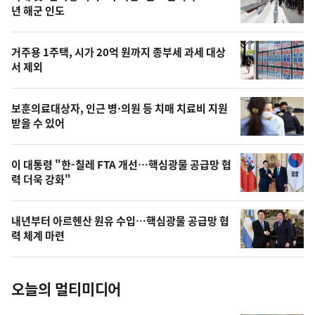
뉴
년 해군 인도
신,
스
오
거주용 1주택, 시가 20억 원까지 종부세 과세 대상
늘
서 제외
의
영
보훈의료대상자, 인근 병·의원 등 치매 치료비 지원
상
받을 수 있어
,
오
이 대통령 "한-칠레 FTA 개선…핵심광물 공급망 협
력 더욱 강화"
늘
의
내년부터 아르헨산 원유 수입…핵심광물 공급망 협
사
력 체계 마련
진
오늘의 멀티미디어