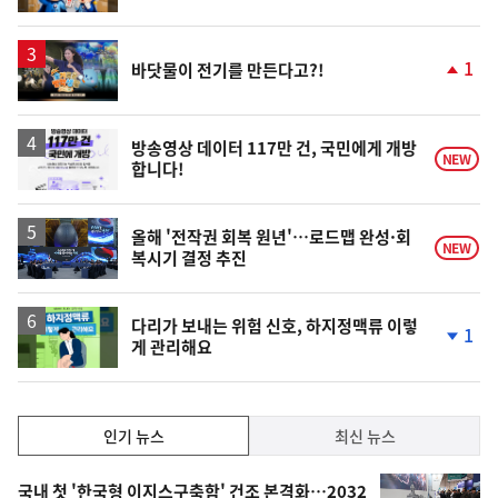
동
일
영
1
바닷물이 전기를 만든다고?!
상
단
계
상
승
방송영상 데이터 117만 건, 국민에게 개방
NEW
합니다!
올해 '전작권 회복 원년'…로드맵 완성·회
NEW
복시기 결정 추진
다리가 보내는 위험 신호, 하지정맥류 이렇
1
게 관리해요
단
계
하
락
인
인기 뉴스
최신 뉴스
기,
인
기
최
국내 첫 '한국형 이지스구축함' 건조 본격화…2032