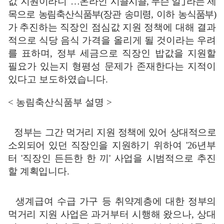
값 지원이라니
"
…
온라인
시끌시끌
,
무슨 일
｣
라는 제
목으로 농림축산식품부
(
장관 송미령
,
이하 농식품부
)
가
추진하는 직장인 점심값 지원 정책에 대해 결과
적으로 식당 음식 가격을 올리게 될 것이라는 우려
를 표하며
,
정부 세금으로 직장인 밥값을 지원할
필요가 있는지 형평성 문제가 존재한다는 지적이
있다고 보도하였습니다
.
<
농림축산식품부 설명
>
정부는 그간 먹거리 지원 정책에 있어 상대적으로
소외되어 있던 직장인을
지원하기 위하여
'26
년부
터
'
직장인 든든한 한 끼
'
사업을 시범적으로 추진
할 계획입니다
.
생계급여 수급 가구 등 취약계층에 대한 정부의
먹거리 지원 사업은 과거
부터 시행해 왔으나
,
상대