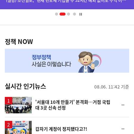
(설명) 조선일보, "현재 반도체 기업들 주 52시간 예외 없어도 수익 어마어마하더라" 기사 등 관련
배
너
영
정
역
책
정책 NOW
NOW,
MY
맞
춤
뉴
실시간 인기뉴스
08.06. 11:42 기준
스
'서울대 10개 만들기' 본격화…거점 국립
순
대 3곳 신속 선정
위
동
일
순
갑자기 계정이 정지됐다고?!
위