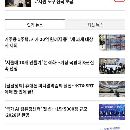
료지원 도구 전국 보급
인
인기 뉴스
최신 뉴스
기,
인
기
최
거주용 1주택, 시가 20억 원까지 종부세 과세 대상
뉴
서 제외
신,
스
오
'서울대 10개 만들기' 본격화…거점 국립대 3곳 신
늘
속 선정
의
영
[달달정책] 휴대폰 미니멀리즘의 실현…KTX·SRT
상
예매 한 번에 끝!
,
오
'국가 AI 컴퓨팅센터' 첫 삽…1만 5000장 규모
·2028년 완공
늘
의