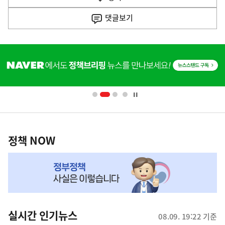
사
댓글
보기
히
단
배
너
영
정
역
책
정책 NOW
NOW,
MY
맞
춤
뉴
실시간 인기뉴스
08.09. 19:22 기준