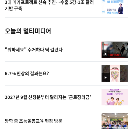
3대 메가프로젝트 신속 추진…수출 5강·1조 달러
사
기반 구축
진
오늘의 멀티미디어
"뭐하세요" 수거하다 딱 걸렸다
영
상
6.7% 인상의 결과는요?
영
상
2027년 9월 신청분부터 달라지는 '근로장려금'
방학 중 초등돌봄교육 현장 방문