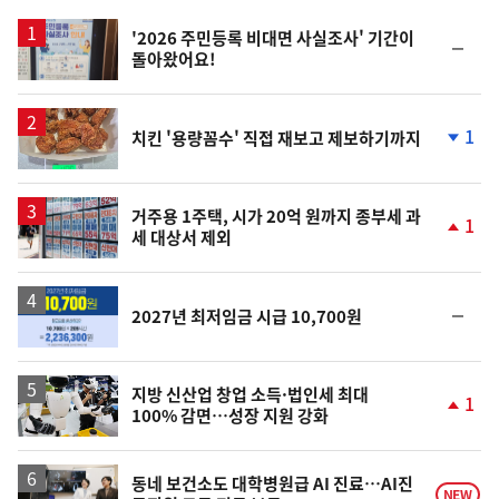
스
'2026 주민등록 비대면 사실조사' 기간이
순
돌아왔어요!
위
동
일
1
치킨 '용량꼼수' 직접 재보고 제보하기까지
단
계
하
락
거주용 1주택, 시가 20억 원까지 종부세 과
1
세 대상서 제외
단
계
상
승
순
2027년 최저임금 시급 10,700원
위
동
일
지방 신산업 창업 소득·법인세 최대
1
100% 감면…성장 지원 강화
단
계
상
승
동네 보건소도 대학병원급 AI 진료…AI진
NEW