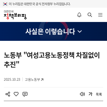
이 누리집은 대한민국 공식 전자정부 누리집입니다.
홈
알림설정 바로가기
검색 바로가기
메뉴 열기
사실은 이렇습니다
콘
텐
노동부 "여성고용노동정책 차질없이
츠
추진"
영
역
2025.10.23
고용노동부
목록