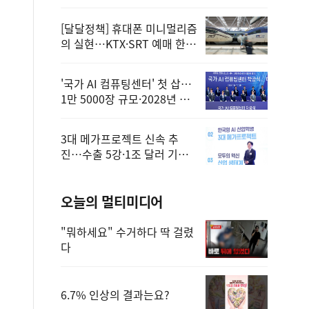
정
[달달정책] 휴대폰 미니멀리즘
의 실현…KTX·SRT 예매 한
번에 끝!
'국가 AI 컴퓨팅센터' 첫 삽…
1만 5000장 규모·2028년 완
공
3대 메가프로젝트 신속 추
진…수출 5강·1조 달러 기반
구축
오늘의 멀티미디어
"뭐하세요" 수거하다 딱 걸렸
다
6.7% 인상의 결과는요?