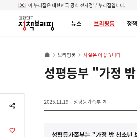
이 누리집은 대한민국 공식 전자정부 누리집입니다.
뉴스
브리핑룸
정
대
한
민
국
정
사
브리핑룸
사실은 이렇습니다
책
홈
브
이
으
성평등부 "가정 밖
콘
리
트
로
핑
텐
이
츠
동
영
경
2025.11.19
성평등가족부
역
로
공
유
열
기
공
성평등가족부는 "가정 밖 청소년 