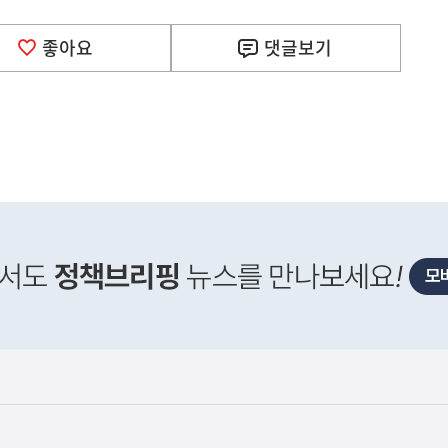
좋아요
댓글
보기
사
신매매방지법 걸린 '우즈벡 인력 송출'...성평등부,노동·
실
은
이
렇
습
니
다