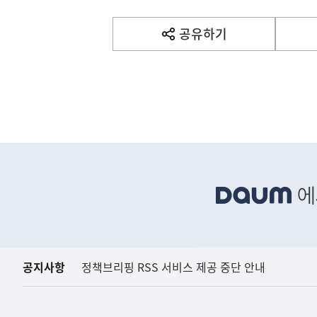
기
사
공유하기
열
기
영
역
(설명) 프레시안, "인
고용노동부
하
단
배
너
영
역
공지사항
정책브리핑 RSS 서비스 제공 중단 안내