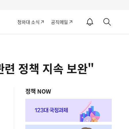
알
청와대 소식
공직메일
림
상
ON
세
검
색
관련 정책 지속 보완"
정책 NOW