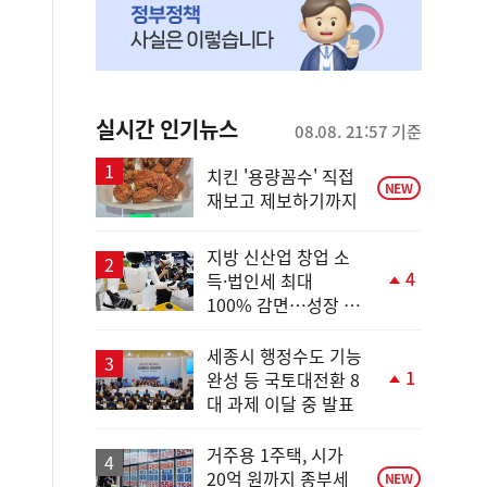
실시간 인기뉴스
08.08. 21:57 기준
치킨 '용량꼼수' 직접
NEW
재보고 제보하기까지
지방 신산업 창업 소
4
득·법인세 최대
단
100% 감면…성장 지
계
원 강화
상
승
세종시 행정수도 기능
1
완성 등 국토대전환 8
단
대 과제 이달 중 발표
계
상
승
거주용 1주택, 시가
20억 원까지 종부세
NEW