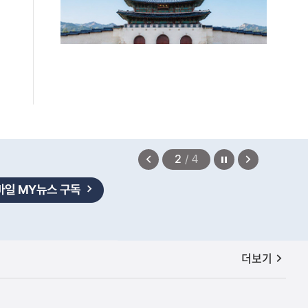
법무부에 개선 요청" 관련
2026.08.08
정지
이
다
2
/
4
전
음
보
보
기
기
공지사항
더보기