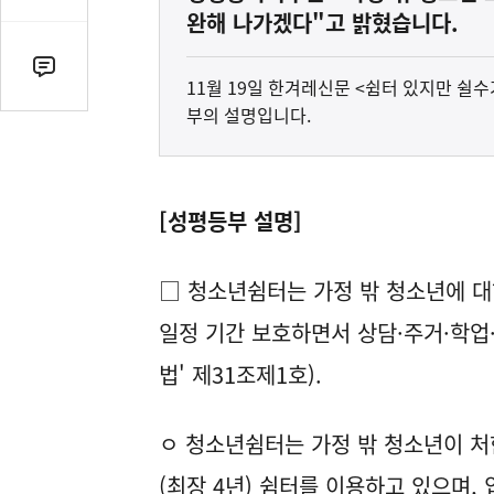
감
완해 나가겠다"고 밝혔습니다.
수
댓
11월 19일 한겨레신문 <쉼터 있지만 
글
부의 설명입니다.
수
(클
릭
시
[성평등부 설명]
댓
글
□ 청소년쉼터는 가정 밖 청소년에 대
로
이
일정 기간 보호하면서 상담·주거·학업
동)
법' 제31조제1호).
ㅇ 청소년쉼터는 가정 밖 청소년이 처한 
(최장 4년) 쉼터를 이용하고 있으며,