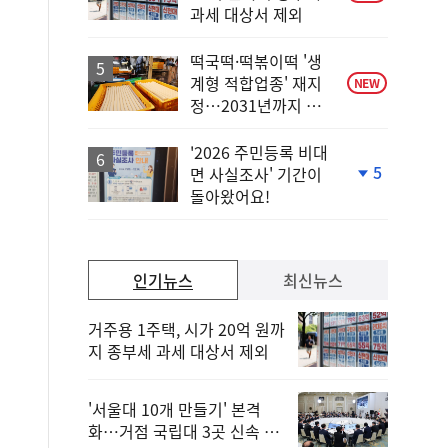
과세 대상서 제외
떡국떡·떡볶이떡 '생
계형 적합업종' 재지
NEW
정…2031년까지 보
호
'2026 주민등록 비대
5
면 사실조사' 기간이
단
돌아왔어요!
계
하
락
인기뉴스
최신뉴스
거주용 1주택, 시가 20억 원까
지 종부세 과세 대상서 제외
'서울대 10개 만들기' 본격
화…거점 국립대 3곳 신속 선