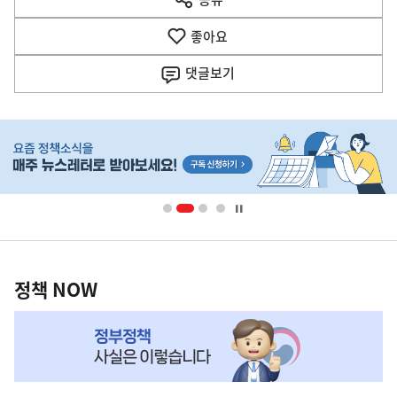
열
음
기
좋아요
기
사
댓글
보기
히
단
배
너
영
정
역
책
정책 NOW
NOW,
MY
맞
춤