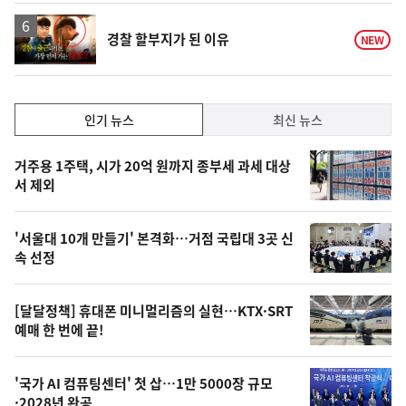
하
락
영
경찰 할부지가 된 이유
NEW
상
인
인기 뉴스
최신 뉴스
기,
인
기
최
거주용 1주택, 시가 20억 원까지 종부세 과세 대상
뉴
서 제외
신,
스
오
'서울대 10개 만들기' 본격화…거점 국립대 3곳 신
늘
속 선정
의
영
[달달정책] 휴대폰 미니멀리즘의 실현…KTX·SRT
상
예매 한 번에 끝!
,
오
'국가 AI 컴퓨팅센터' 첫 삽…1만 5000장 규모
·2028년 완공