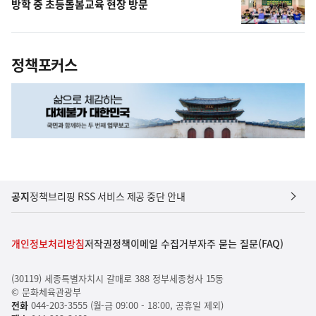
방학 중 초등돌봄교육 현장 방문
정책포커스
공지
정책브리핑 RSS 서비스 제공 중단 안내
개인정보처리방침
저작권정책
이메일 수집거부
자주 묻는 질문(FAQ)
(30119) 세종특별자치시 갈매로 388 정부세종청사 15동
© 문화체육관광부
전화
044-203-3555 (월-금 09:00 - 18:00, 공휴일 제외)