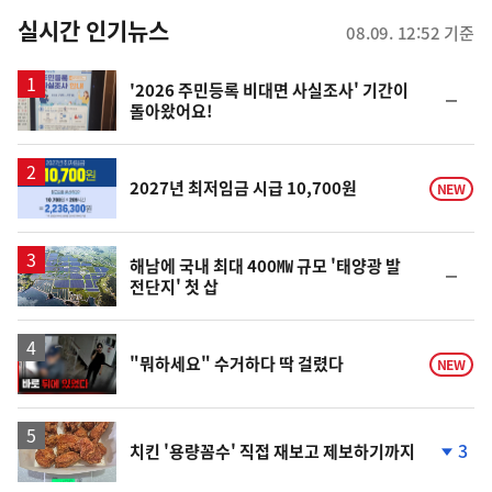
뉴
실시간 인기뉴스
08.09. 12:52 기준
스
'2026 주민등록 비대면 사실조사' 기간이
순
돌아왔어요!
위
동
일
2027년 최저임금 시급 10,700원
NEW
해남에 국내 최대 400㎿ 규모 '태양광 발
순
전단지' 첫 삽
위
동
일
영
"뭐하세요" 수거하다 딱 걸렸다
NEW
상
3
치킨 '용량꼼수' 직접 재보고 제보하기까지
단
계