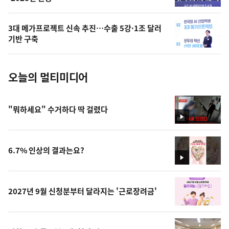
늘
의
3대 메가프로젝트 신속 추진…수출 5강·1조 달러
사
기반 구축
진
오늘의 멀티미디어
"뭐하세요" 수거하다 딱 걸렸다
영
상
6.7% 인상의 결과는요?
영
상
2027년 9월 신청분부터 달라지는 '근로장려금'