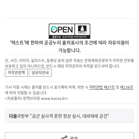
'텍스트'에 한하여 공공누리 출처표시의 조건에 따라 자유이용이
가능합니다.
단, 사진, 이미지, 일러스트, 동영상 등의 일부 자료는 문화체육관광부가 저작권 전부를
보유하고 있지 아니하므로, 반드시 해당 저작권자의 허락을 받으셔야 합니다.
저작권정책
담당자안내
기사 이용 시에는 출처를 반드시 표기해야 하며, 위반 시
저작권법 제37조
및
제138조
에 따라 처벌될 수 있습니다.
<자료출처=정책브리핑
www.korea.kr
>
이
기
다음
국방부 "공군 실사격 훈련 정상 실시, 대비태세 굳건"
사
전
다
공유