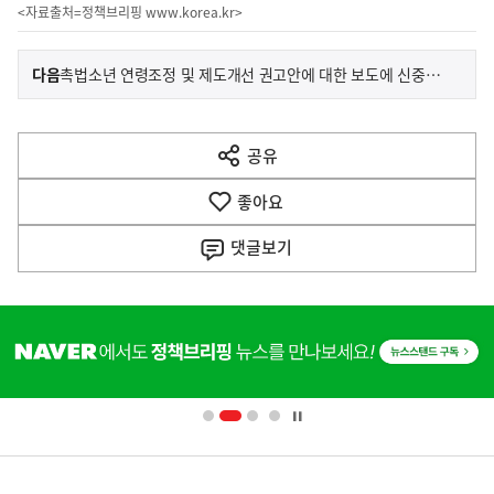
<자료출처=정책브리핑
www.korea.kr
>
이
기
다음
촉법소년 연령조정 및 제도개선 권고안에 대한 보도에 신중을 기하여 주시기 바랍니다.
사
전
다
공유
열
음
기
좋아요
기
사
댓글
보기
히
단
배
너
영
정
역