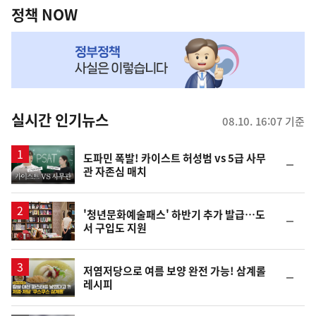
책
정책 NOW
NOW,
MY
맞
춤
뉴
실시간 인기뉴스
08.10. 16:07 기준
스
영
도파민 폭발! 카이스트 허성범 vs 5급 사무
순
관 자존심 매치
상
위
동
일
'청년문화예술패스' 하반기 추가 발급…도
순
서 구입도 지원
위
동
일
영
저염저당으로 여름 보양 완전 가능! 삼계롤
순
레시피
상
위
동
일