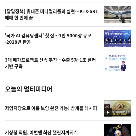
의
영
[달달정책] 휴대폰 미니멀리즘의 실현…KTX·SRT
상
예매 한 번에 끝!
,
오
'국가 AI 컴퓨팅센터' 첫 삽…1만 5000장 규모
·2028년 완공
늘
의
3대 메가프로젝트 신속 추진…수출 5강·1조 달러
사
기반 구축
진
오늘의 멀티미디어
저염저당으로 여름 보양 완전 가능! 삼계롤 레시피
영
상
기상청 직원, 이번엔 최산 챌린지까지?!