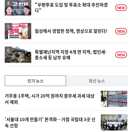
영
"우편투표 도입 및 투표소 확대 추진하겠
NEW
다"
상
일상에서 경험한 정책, 영상으로 알린다!
NEW
특별재난지역 지정 4개 면 지역, 법인세·
NEW
종소세 등 납부 유예
인
인기 뉴스
최신 뉴스
기,
인
기
최
거주용 1주택, 시가 20억 원까지 종부세 과세 대상
뉴
서 제외
신,
스
오
'서울대 10개 만들기' 본격화…거점 국립대 3곳 신
늘
속 선정