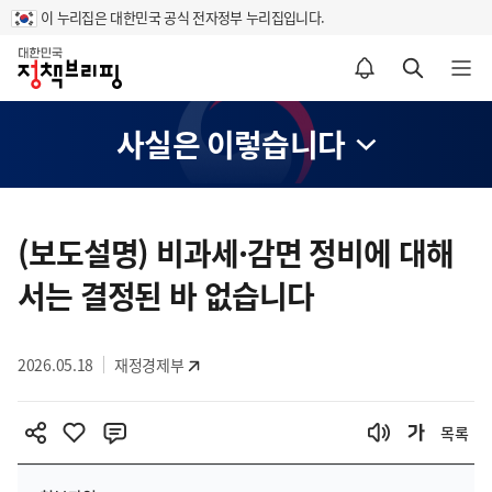
이 누리집은 대한민국 공식 전자정부 누리집입니다.
홈
알림설정 바로가기
검색 바로가기
메뉴 열기
사실은 이렇습니다
콘
텐
(보도설명) 비과세·감면 정비에 대해
츠
서는 결정된 바 없습니다
영
역
2026.05.18
재정경제부
목록