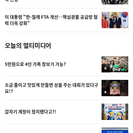
늘
의
이 대통령 "한-칠레 FTA 개선…핵심광물 공급망 협
사
력 더욱 강화"
진
오늘의 멀티미디어
5만원으로 4인 가족 장보기 가능?
영
상
소금 줄이고 맛있게 만들면 상을 주는 대회가 있다구
요!?
영
상
갑자기 계정이 정지됐다고?!