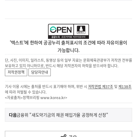
'텍스트'에 한하여 공공누리 출처표시의 조건에 따라 자유이용이
가능합니다.
단, 사진, 이미지, 일러스트, 동영상 등의 일부 자료는 문화체육관광부가 저작권 전부를
보유하고 있지 아니하므로, 반드시 해당 저작권자의 허락을 받으셔야 합니다.
저작권정책
담당자안내
기사 이용 시에는 출처를 반드시 표기해야 하며, 위반 시
저작권법 제37조
및
제138조
에 따라 처벌될 수 있습니다.
<자료출처=정책브리핑
www.korea.kr
>
이
기
다음
금융위 "새도약기금의 채권 매입가율 공정하게 산정"
사
전
다