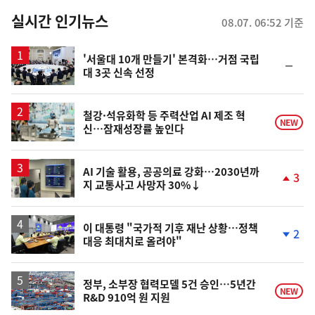
춤
뉴
실시간 인기뉴스
08.07. 06:52 기준
스
'서울대 10개 만들기' 본격화…거점 국립
순
대 3곳 신속 선정
위
동
일
철강·석유화학 등 주력산업 AI 제조 혁
NEW
신…잠재성장률 높인다
AI 기술 활용, 공공의료 강화…2030년까
3
지 교통사고 사망자 30%↓
단
계
상
승
이 대통령 "국가적 기후 재난 상황…정책
2
대응 최대치로 올려야"
단
계
하
락
정부, 소부장 협력모델 5건 승인…5년간
NEW
R&D 910억 원 지원