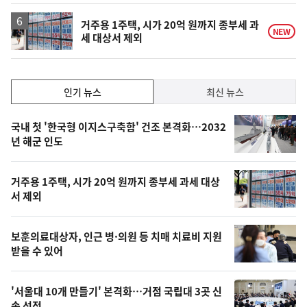
거주용 1주택, 시가 20억 원까지 종부세 과
NEW
세 대상서 제외
인
인기 뉴스
최신 뉴스
기,
인
기
최
국내 첫 '한국형 이지스구축함' 건조 본격화…2032
뉴
년 해군 인도
신,
스
오
거주용 1주택, 시가 20억 원까지 종부세 과세 대상
늘
서 제외
의
영
보훈의료대상자, 인근 병·의원 등 치매 치료비 지원
상
받을 수 있어
,
오
'서울대 10개 만들기' 본격화…거점 국립대 3곳 신
속 선정