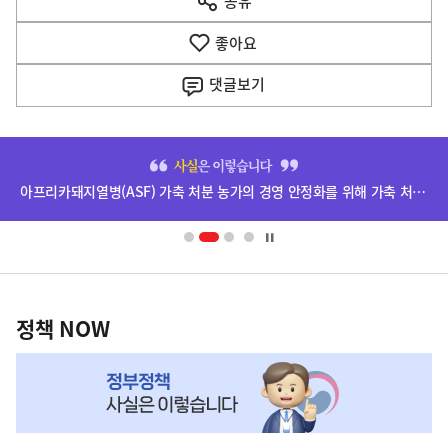
공유
열
음
기
좋아요
기
사
댓글
보기
히
단
아프리카돼지열병(ASF) 가축 처분 농가의 경영 안정화를 위해 가축 처분 보상금을 신속하게 지급하겠습니다.
배
너
영
정
역
책
정책 NOW
NOW,
MY
맞