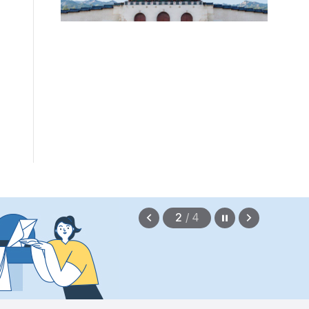
확정되지 않았습니다.
2026.08.07
정지
이
다
2
/
4
전
음
보
보
기
기