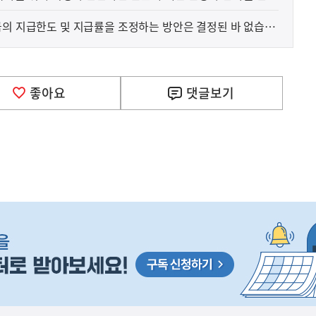
금의 지급한도 및 지급률을 조정하는 방안은 결정된 바 없습니
좋아요
댓글
보기
사
D 성과 기술 해외 특허 지원에 관한 구체적인 내용은 
실
은
이
렇
습
니
다