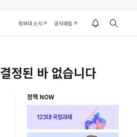
알
청와대 소식
공직메일
림
상
ON
세
검
색
는결정된 바 없습니다
정책 NOW