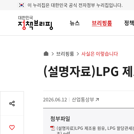
이 누리집은 대한민국 공식 전자정부 누리집입니다.
뉴스
브리핑룸
정
대
한
민
국
정
사
브리핑룸
사실은 이렇습니다
책
홈
브
이
으
(설명자료)LPG 
콘
리
트
로
핑
텐
이
츠
동
영
경
2026.06.12
산업통상부
역
로
공
유
첨부파일
열
기
(설명자료)LPG 제조용 원유, LPG 할당관세는
공
즈).pdf