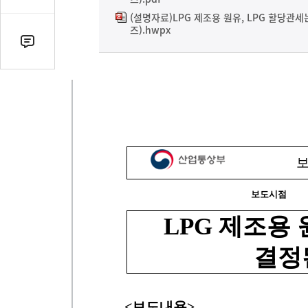
감
수
(설명자료)LPG 제조용 원유, LPG 할당관세는
즈).hwpx
댓
글
수
(클
릭
시
댓
글
로
이
동)