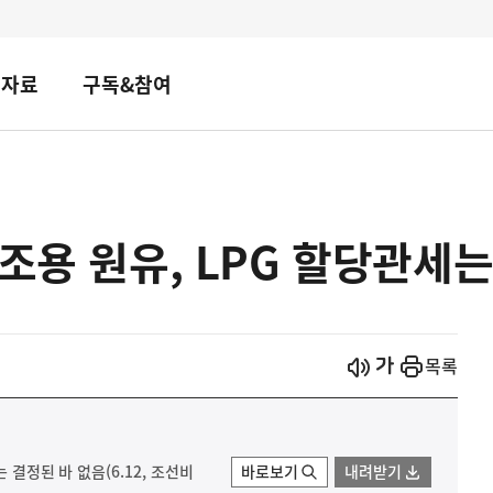
책자료
구독&참여
제조용 원유, LPG 할당관세
시작
열기
목록
 결정된 바 없음(6.12, 조선비
바로보기
내려받기