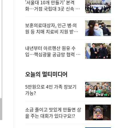
'서울대 10개 만들기' 본격
화…거점 국립대 3곳 신속 선
정
보훈의료대상자, 인근 병·의
원 등 치매 치료비 지원 받을
수 있어
내년부터 아르헨산 원유 수
입…핵심광물 공급망 협력 체
계 마련
오늘의 멀티미디어
5만원으로 4인 가족 장보기
가능?
소금 줄이고 맛있게 만들면 상
을 주는 대회가 있다구요!?