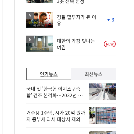
3곳 신속 선정
계
하
락
경찰 할부지가 된 이
3
유
단
계
하
락
대한의 가장 빛나는
NEW
여권
인기뉴스
최신뉴스
국내 첫 '한국형 이지스구축
함' 건조 본격화…2032년 해
군 인도
거주용 1주택, 시가 20억 원까
지 종부세 과세 대상서 제외