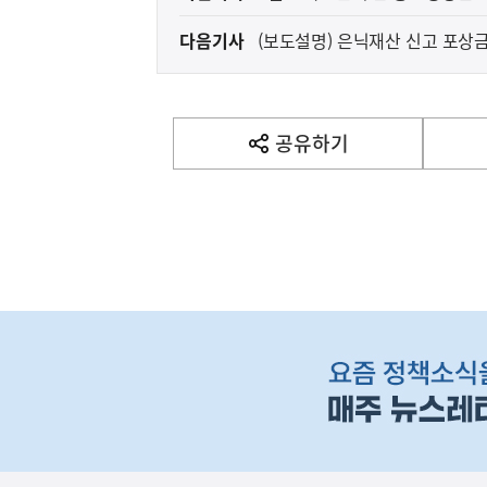
전
자는 메시지를 담았습니다.
다음기사
(보도설명) 은닉재산 신고 포상
다
다
음
기
사
공유하기
열
기
영
역
(설명자료) 국가R&
지식재산처
하
단
배
너
영