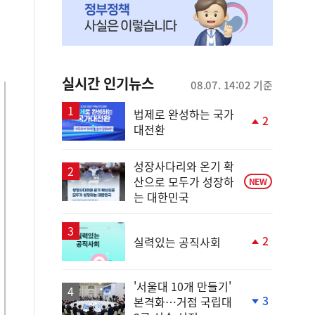
실시간 인기뉴스
08.07. 14:02 기준
법제로 완성하는 국가
2
대전환
단
계
상
성장사다리와 온기 확
승
산으로 모두가 성장하
NEW
는 대한민국
2
실력있는 공직사회
단
계
상
'서울대 10개 만들기'
승
3
본격화…거점 국립대
단