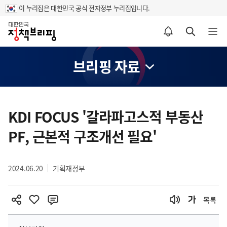
이 누리집은 대한민국 공식 전자정부 누리집입니다.
홈
알림설정 바로가기
검색 바로가기
메뉴 열기
브리핑 자료
콘
텐
KDI FOCUS '갈라파고스적 부동산
츠
PF, 근본적 구조개선 필요'
영
역
2024.06.20
기획재정부
목록