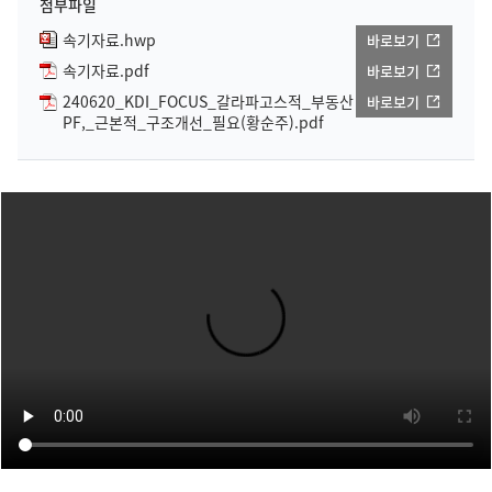
첨부파일
속기자료.hwp
바로보기
속기자료.pdf
바로보기
240620_KDI_FOCUS_갈라파고스적_부동산
바로보기
PF,_근본적_구조개선_필요(황순주).pdf