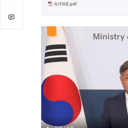
감
속기자료.pdf
수
댓
글
수
(클
릭
시
댓
글
로
이
동)