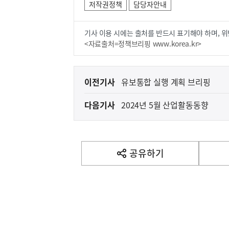
저작권정책
담당자안내
기사 이용 시에는 출처를 반드시 표기해야 하며, 위
<자료출처=정책브리핑 www.korea.kr>
이
이전기사
유보통합 실행 계획 브리핑
전
다음기사
2024년 5월 산업활동동향
다
음
기
사
공유하기
열
기
영
역