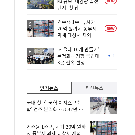
㎿ 규모 '태양광 발전
NEW
단지' 첫 삽
거주용 1주택, 시가
20억 원까지 종부세
NEW
과세 대상서 제외
'서울대 10개 만들기'
1
본격화…거점 국립대
단
3곳 신속 선정
계
하
락
인기뉴스
최신뉴스
국내 첫 '한국형 이지스구축
함' 건조 본격화…2032년 해
군 인도
거주용 1주택, 시가 20억 원까
지 종부세 과세 대상서 제외