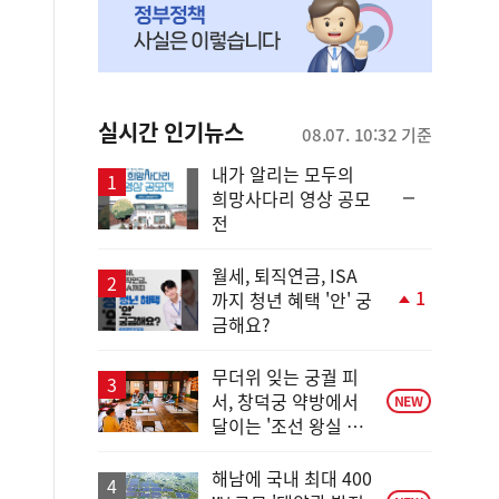
실시간 인기뉴스
08.07. 10:32 기준
내가 알리는 모두의
순
희망사다리 영상 공모
위
전
동
일
월세, 퇴직연금, ISA
1
까지 청년 혜택 '안' 궁
단
금해요?
계
상
승
무더위 잊는 궁궐 피
서, 창덕궁 약방에서
NEW
달이는 '조선 왕실 보
양 비법'
해남에 국내 최대 400