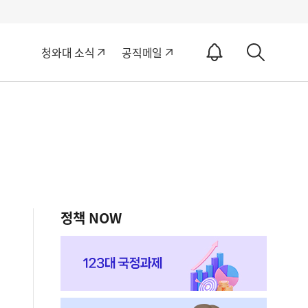
알
청와대 소식
공직메일
림
상
ON
세
검
색
정책 NOW