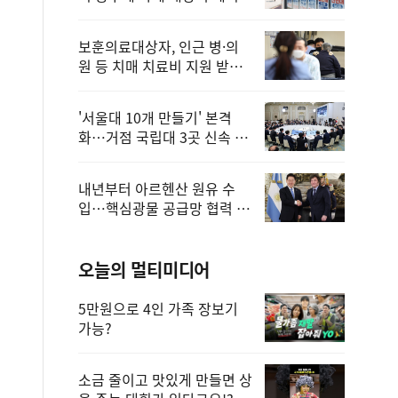
보훈의료대상자, 인근 병·의
원 등 치매 치료비 지원 받을
수 있어
'서울대 10개 만들기' 본격
화…거점 국립대 3곳 신속 선
정
내년부터 아르헨산 원유 수
입…핵심광물 공급망 협력 체
계 마련
오늘의 멀티미디어
5만원으로 4인 가족 장보기
가능?
소금 줄이고 맛있게 만들면 상