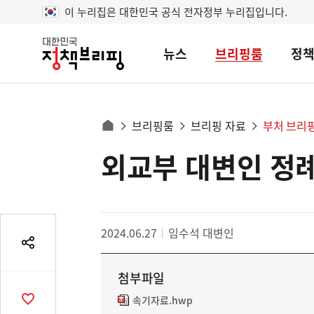
이 누리집은 대한민국 공식 전자정부 누리집입니다.
뉴스
브리핑룸
정
대
한
민
국
정
사
브리핑룸
브리핑 자료
부처 브리
책
홈
브
이
으
외교부 대변인 정
콘
리
트
로
핑
텐
이
츠
동
영
경
2024.06.27
임수석 대변인
역
로
공
유
첨부파일
열
기
속기자료.hwp
공