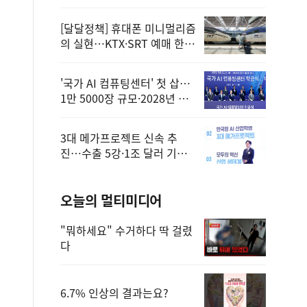
정
[달달정책] 휴대폰 미니멀리즘
의 실현…KTX·SRT 예매 한
번에 끝!
'국가 AI 컴퓨팅센터' 첫 삽…
1만 5000장 규모·2028년 완
공
3대 메가프로젝트 신속 추
진…수출 5강·1조 달러 기반
구축
오늘의 멀티미디어
"뭐하세요" 수거하다 딱 걸렸
다
6.7% 인상의 결과는요?