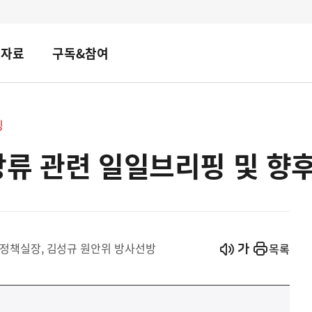
책자료
구독&참여
핑
방류 관련 일일브리핑 및 향
시작
열기
산정책실장, 김성규 원안위 방사선방
목록