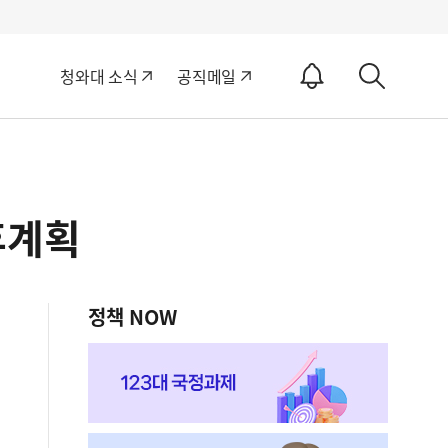
알
청와대 소식
공직메일
림
상
ON
세
검
색
후계획
정책 NOW