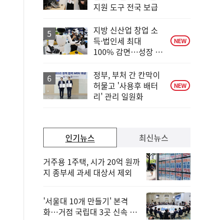
단
지원 도구 전국 보급
계
상
승
지방 신산업 창업 소
득·법인세 최대
NEW
100% 감면…성장 지
원 강화
정부, 부처 간 칸막이
허물고 '사용후 배터
NEW
리' 관리 일원화
인기뉴스
최신뉴스
거주용 1주택, 시가 20억 원까
지 종부세 과세 대상서 제외
'서울대 10개 만들기' 본격
화…거점 국립대 3곳 신속 선