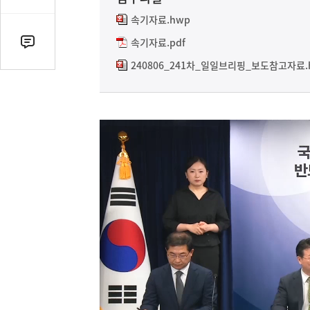
감
수
속기자료.hwp
속기자료.pdf
댓
글
240806_241차_일일브리핑_보도참고자료.
수
(클
릭
시
댓
글
로
이
동)