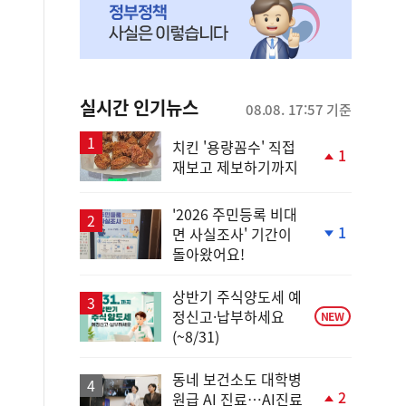
실시간 인기뉴스
08.08. 17:57 기준
치킨 '용량꼼수' 직접
1
재보고 제보하기까지
단
계
상
'2026 주민등록 비대
승
1
면 사실조사' 기간이
단
돌아왔어요!
계
하
락
상반기 주식양도세 예
정신고·납부하세요
NEW
(~8/31)
동네 보건소도 대학병
2
원급 AI 진료…AI진료