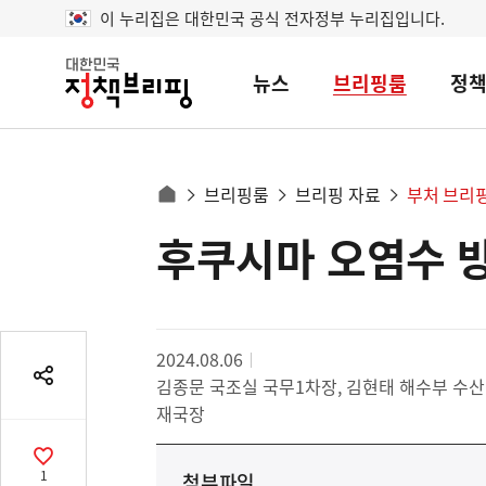
이 누리집은 대한민국 공식 전자정부 누리집입니다.
뉴스
브리핑룸
정
대
한
민
국
정
사
브리핑룸
브리핑 자료
부처 브리
책
홈
브
이
으
후쿠시마 오염수 
콘
리
트
로
핑
텐
이
츠
동
영
경
2024.08.06
역
김종문 국조실 국무1차장, 김현태 해수부 수
로
공
유
재국장
열
기
공
1
첨부파일