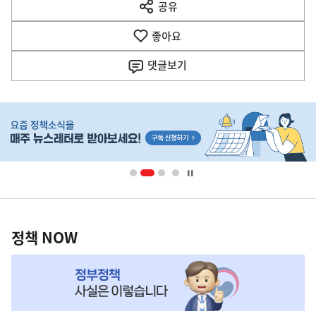
공유
열
음
기
좋아요
기
사
댓글
보기
히
단
배
너
영
정
역
책
정책 NOW
NOW,
MY
맞