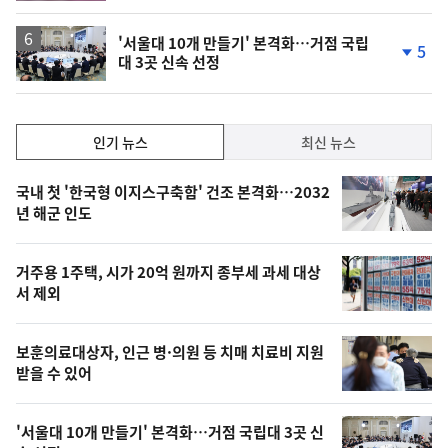
'서울대 10개 만들기' 본격화…거점 국립
5
대 3곳 신속 선정
단
계
하
락
인
인기 뉴스
최신 뉴스
기,
인
기
최
국내 첫 '한국형 이지스구축함' 건조 본격화…2032
뉴
년 해군 인도
신,
스
오
거주용 1주택, 시가 20억 원까지 종부세 과세 대상
늘
서 제외
의
영
보훈의료대상자, 인근 병·의원 등 치매 치료비 지원
상
받을 수 있어
,
오
'서울대 10개 만들기' 본격화…거점 국립대 3곳 신