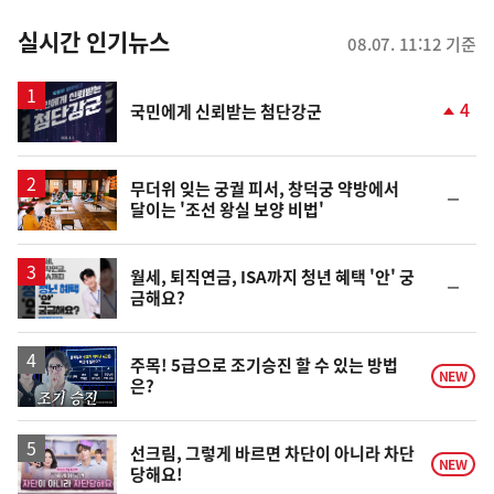
춤
뉴
실시간 인기뉴스
08.07. 11:12 기준
스
4
국민에게 신뢰받는 첨단강군
단
계
상
승
무더위 잊는 궁궐 피서, 창덕궁 약방에서
순
달이는 '조선 왕실 보양 비법'
위
동
일
월세, 퇴직연금, ISA까지 청년 혜택 '안' 궁
순
금해요?
위
동
일
영
주목! 5급으로 조기승진 할 수 있는 방법
NEW
은?
상
영
선크림, 그렇게 바르면 차단이 아니라 차단
NEW
당해요!
상