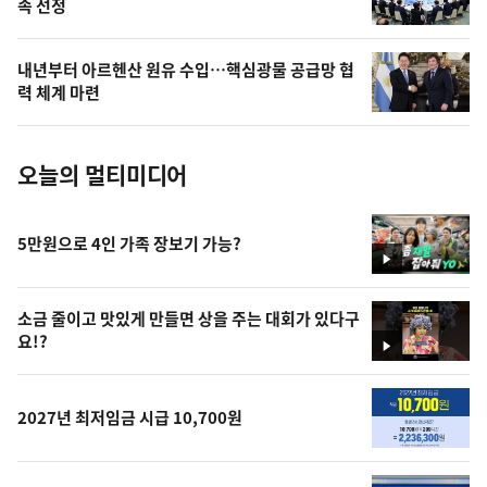
속 선정
늘
의
내년부터 아르헨산 원유 수입…핵심광물 공급망 협
사
력 체계 마련
진
오늘의 멀티미디어
5만원으로 4인 가족 장보기 가능?
영
상
소금 줄이고 맛있게 만들면 상을 주는 대회가 있다구
요!?
영
상
2027년 최저임금 시급 10,700원