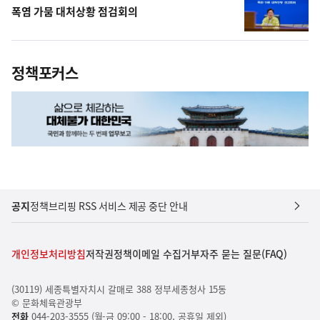
폭염 가뭄 대처상황 점검회의
정책포커스
공지
정책브리핑 RSS 서비스 제공 중단 안내
개인정보처리방침
저작권정책
이메일 수집거부
자주 묻는 질문(FAQ)
(30119) 세종특별자치시 갈매로 388 정부세종청사 15동
© 문화체육관광부
전화
044-203-3555 (월-금 09:00 - 18:00, 공휴일 제외)