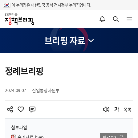
이 누리집은 대한민국 공식 전자정부 누리집입니다.
홈
알림설정 바로가기
검색 바로가기
메뉴 열기
브리핑 자료
콘
텐
정례브리핑
츠
영
2024.09.07
산업통상자원부
역
목록
첨부파일
속기자료.hwp
바로보기