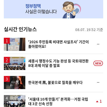
NOW,
MY
맞
춤
뉴
실시간 인기뉴스
08.07. 19:52 기준
스
'2026 주민등록 비대면 사실조사' 기간이
순
돌아왔어요!
위
동
일
세종시 행정수도 기능 완성 등 국토대전환
NEW
8대 과제 이달 중 발표
영
순
한국본색 黑, 불꽃으로 칠흑을 깨우다
상
위
동
일
'서울대 10개 만들기' 본격화…거점 국립
1
대 3곳 신속 선정
단