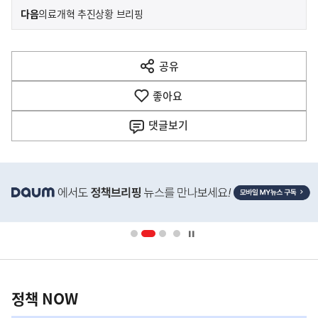
이
기
다음
의료개혁 추진상황 브리핑
사
전
다
공유
열
음
기
좋아요
기
사
댓글
보기
히
단
배
너
영
정
역
책
정책 NOW