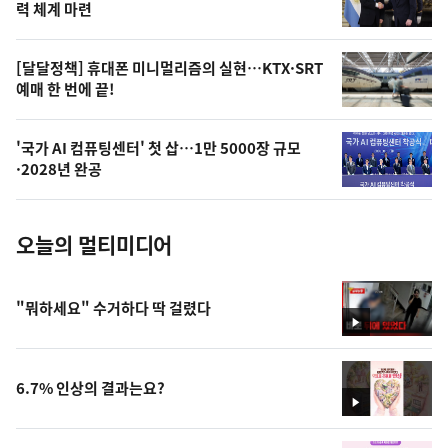
상
력 체계 마련
,
오
[달달정책] 휴대폰 미니멀리즘의 실현…KTX·SRT
예매 한 번에 끝!
늘
의
'국가 AI 컴퓨팅센터' 첫 삽…1만 5000장 규모
사
·2028년 완공
진
오늘의 멀티미디어
"뭐하세요" 수거하다 딱 걸렸다
영
상
6.7% 인상의 결과는요?
영
상