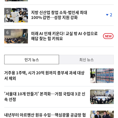
계
상
승
지방 신산업 창업 소득·법인세 최대
2
100% 감면…성장 지원 강화
단
계
하
락
미래 AI 인재 키운다! 교실 밖 AI 수업으로
NEW
해답 찾는 힘 키워요
인
인기 뉴스
최신 뉴스
기,
인
기
최
거주용 1주택, 시가 20억 원까지 종부세 과세 대상
뉴
서 제외
신,
스
오
'서울대 10개 만들기' 본격화…거점 국립대 3곳 신
늘
속 선정
의
영
내년부터 아르헨산 원유 수입…핵심광물 공급망 협