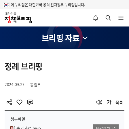
이 누리집은 대한민국 공식 전자정부 누리집입니다.
홈
알림설정 바로가기
검색 바로가기
메뉴 열기
브리핑 자료
콘
텐
정례 브리핑
츠
영
2024.09.27
통일부
역
목록
첨부파일
속기자료.hwp
바로보기