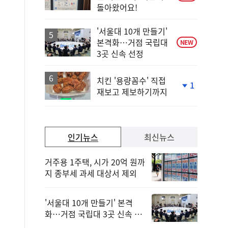
돌아왔어요!
'서울대 10개 만들기'
본격화…거점 국립대
NEW
3곳 신속 선정
치킨 '용량꼼수' 직접
1
재보고 제보하기까지
단
계
하
락
인기뉴스
최신뉴스
거주용 1주택, 시가 20억 원까
지 종부세 과세 대상서 제외
'서울대 10개 만들기' 본격
화…거점 국립대 3곳 신속 선
정