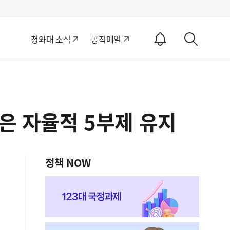
알
청와대 소식
공직메일
림
상
ON
세
검
색
은 자율적 5부제 유지
정책 NOW