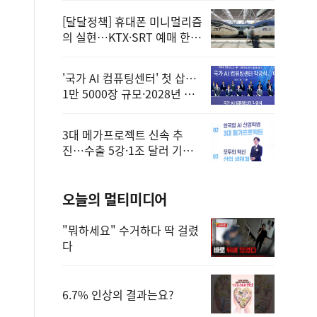
[달달정책] 휴대폰 미니멀리즘
의 실현…KTX·SRT 예매 한
번에 끝!
'국가 AI 컴퓨팅센터' 첫 삽…
1만 5000장 규모·2028년 완
공
3대 메가프로젝트 신속 추
진…수출 5강·1조 달러 기반
구축
오늘의 멀티미디어
"뭐하세요" 수거하다 딱 걸렸
다
6.7% 인상의 결과는요?