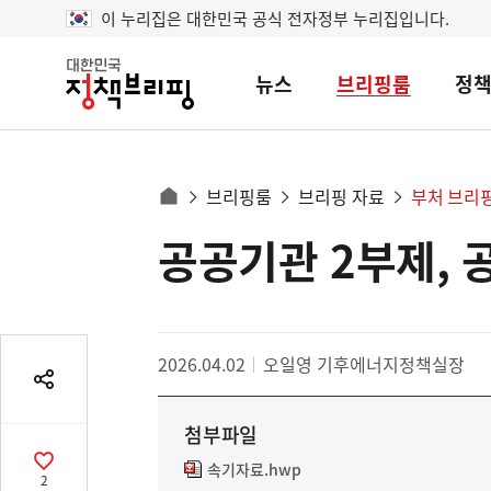
이 누리집은 대한민국 공식 전자정부 누리집입니다.
뉴스
브리핑룸
정
대
한
민
국
정
사
브리핑룸
브리핑 자료
부처 브리
책
홈
브
이
으
공공기관 2부제, 
콘
리
트
로
핑
텐
이
츠
동
영
경
2026.04.02
오일영 기후에너지정책실장
역
로
공
유
첨부파일
열
기
속기자료.hwp
공
2