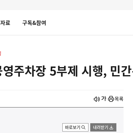
책자료
구독&참여
핑
공영주차장 5부제 시행, 민간
시작
열기
목록
바로보기
내려받기