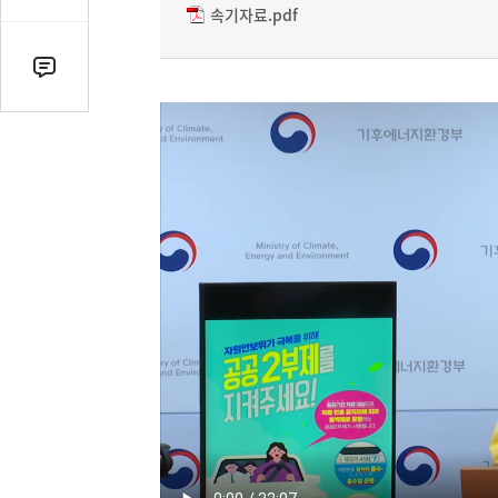
감
속기자료.pdf
수
댓
글
수
(클
릭
시
댓
글
로
이
동)