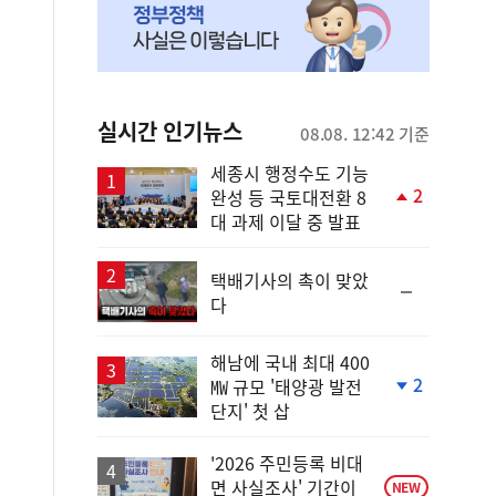
실시간 인기뉴스
08.08. 12:42 기준
세종시 행정수도 기능
2
완성 등 국토대전환 8
단
대 과제 이달 중 발표
계
상
승
택배기사의 촉이 맞았
순
다
위
동
일
해남에 국내 최대 400
2
㎿ 규모 '태양광 발전
단
단지' 첫 삽
계
하
락
'2026 주민등록 비대
면 사실조사' 기간이
NEW