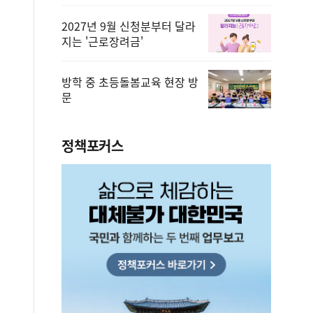
2027년 9월 신청분부터 달라
지는 '근로장려금'
방학 중 초등돌봄교육 현장 방
문
정책포커스