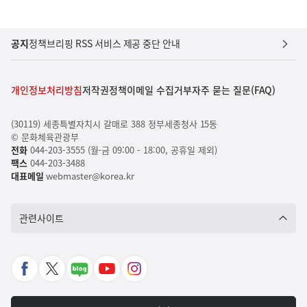
공지
정책브리핑 RSS 서비스 제공 중단 안내
개인정보처리방침
저작권정책
이메일 수집거부
자주 묻는 질문(FAQ)
(30119) 세종특별자치시 갈매로 388 정부세종청사 15동
© 문화체육관광부
전화
044-203-3555 (월-금 09:00 - 18:00, 공휴일 제외)
팩스
044-203-3488
대표메일
webmaster@korea.kr
관련사이트
페
X
네
유
인
이
바
이
튜
스
스
로
버
브
타