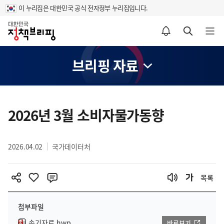
이 누리집은 대한민국 공식 전자정부 누리집입니다.
홈
알림설정 바로가기
검색 바로가기
메뉴 열기
브리핑 자료
콘
텐
2026년 3월 소비자물가동향
츠
영
2026.04.02
국가데이터처
역
목록
첨부파일
속기자료.hwp
바로보기