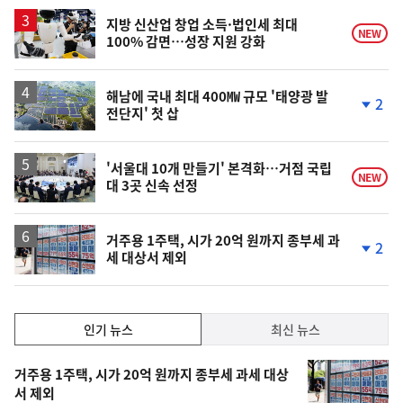
지방 신산업 창업 소득·법인세 최대
NEW
100% 감면…성장 지원 강화
해남에 국내 최대 400㎿ 규모 '태양광 발
2
전단지' 첫 삽
단
계
하
락
'서울대 10개 만들기' 본격화…거점 국립
NEW
대 3곳 신속 선정
거주용 1주택, 시가 20억 원까지 종부세 과
2
세 대상서 제외
단
계
하
락
인
인기 뉴스
최신 뉴스
기,
인
기
최
거주용 1주택, 시가 20억 원까지 종부세 과세 대상
뉴
서 제외