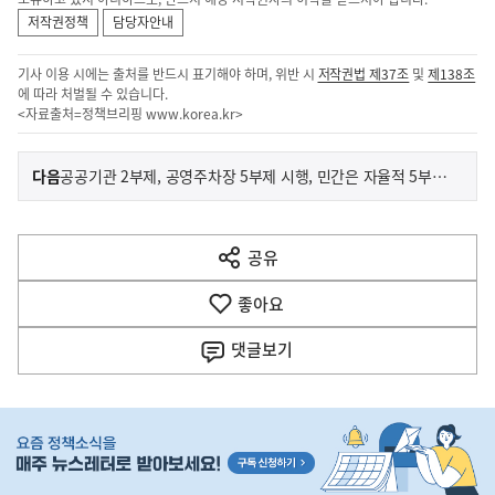
저작권정책
담당자안내
기사 이용 시에는 출처를 반드시 표기해야 하며, 위반 시
저작권법 제37조
및
제138조
에 따라 처벌될 수 있습니다.
<자료출처=정책브리핑
www.korea.kr
>
이
기
다음
공공기관 2부제, 공영주차장 5부제 시행, 민간은 자율적 5부제 유지
사
전
다
공유
열
음
기
좋아요
기
사
댓글
보기
히
단
배