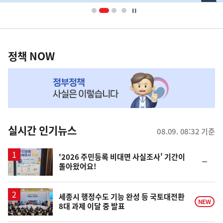
너
영
정
역
책
정책 NOW
NOW,
MY
맞
춤
뉴
실시간 인기뉴스
08.09. 08:32 기준
스
'2026 주민등록 비대면 사실조사' 기간이
순
돌아왔어요!
위
동
일
세종시 행정수도 기능 완성 등 국토대전환
NEW
8대 과제 이달 중 발표