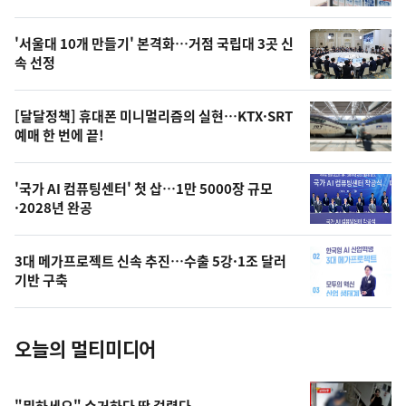
신,
스
오
'서울대 10개 만들기' 본격화…거점 국립대 3곳 신
늘
속 선정
의
영
[달달정책] 휴대폰 미니멀리즘의 실현…KTX·SRT
상
예매 한 번에 끝!
,
오
'국가 AI 컴퓨팅센터' 첫 삽…1만 5000장 규모
·2028년 완공
늘
의
3대 메가프로젝트 신속 추진…수출 5강·1조 달러
사
기반 구축
진
오늘의 멀티미디어
"뭐하세요" 수거하다 딱 걸렸다