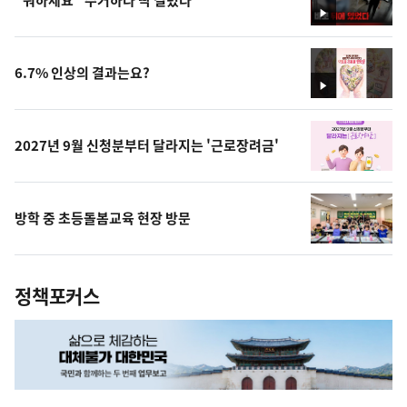
영
상
6.7% 인상의 결과는요?
영
상
2027년 9월 신청분부터 달라지는 '근로장려금'
방학 중 초등돌봄교육 현장 방문
정책포커스