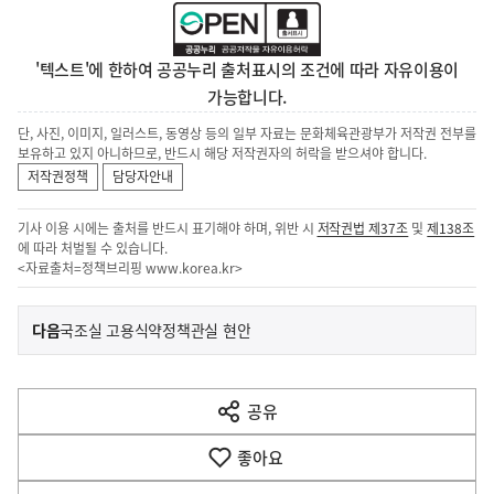
'텍스트'에 한하여 공공누리 출처표시의 조건에 따라 자유이용이
가능합니다.
단, 사진, 이미지, 일러스트, 동영상 등의 일부 자료는 문화체육관광부가 저작권 전부를
보유하고 있지 아니하므로, 반드시 해당 저작권자의 허락을 받으셔야 합니다.
저작권정책
담당자안내
기사 이용 시에는 출처를 반드시 표기해야 하며, 위반 시
저작권법 제37조
및
제138조
에 따라 처벌될 수 있습니다.
<자료출처=정책브리핑
www.korea.kr
>
이
기
다음
국조실 고용식약정책관실 현안
사
전
다
공유
열
음
기
좋아요
기