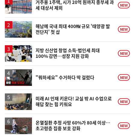
거주용 1주택, 시가 20억 원까지 종부세 과
NEW
세 대상서 제외
해남에 국내 최대 400㎿ 규모 '태양광 발
NEW
전단지' 첫 삽
지방 신산업 창업 소득·법인세 최대
NEW
100% 감면…성장 지원 강화
영
"뭐하세요" 수거하다 딱 걸렸다
NEW
상
미래 AI 인재 키운다! 교실 밖 AI 수업으로
NEW
해답 찾는 힘 키워요
온열질환 추정 사망 60%가 80세 이상…
NEW
초고령층 집중 보호 강화