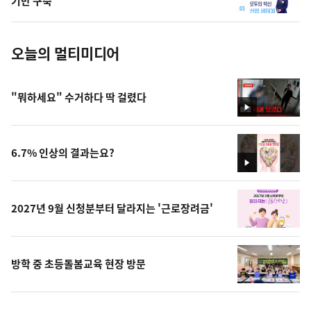
기반 구축
진
오늘의 멀티미디어
"뭐하세요" 수거하다 딱 걸렸다
영
상
6.7% 인상의 결과는요?
영
상
2027년 9월 신청분부터 달라지는 '근로장려금'
방학 중 초등돌봄교육 현장 방문