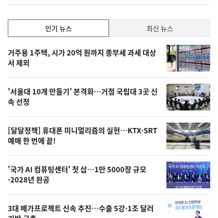
인
인기 뉴스
최신 뉴스
기,
인
기
최
거주용 1주택, 시가 20억 원까지 종부세 과세 대상
뉴
서 제외
신,
스
오
'서울대 10개 만들기' 본격화…거점 국립대 3곳 신
늘
속 선정
의
영
[달달정책] 휴대폰 미니멀리즘의 실현…KTX·SRT
상
예매 한 번에 끝!
,
오
'국가 AI 컴퓨팅센터' 첫 삽…1만 5000장 규모
·2028년 완공
늘
의
3대 메가프로젝트 신속 추진…수출 5강·1조 달러
사