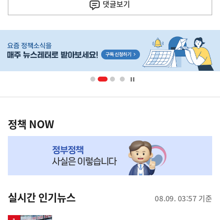
사
댓글
보기
히
단
배
너
영
정
역
책
정책 NOW
NOW,
MY
맞
춤
뉴
실시간 인기뉴스
08.09. 03:57 기준
스