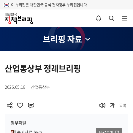
이 누리집은 대한민국 공식 전자정부 누리집입니다.
홈
알림설정 바로가기
검색 바로가기
메뉴 열기
브리핑 자료
콘
텐
산업통상부 정례브리핑
츠
영
2026.05.16
산업통상부
역
목록
첨부파일
속기자료.hwp
바로보기