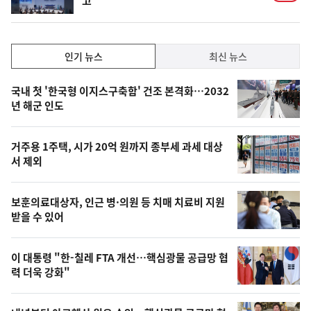
고
인
인기 뉴스
최신 뉴스
기,
인
기
최
국내 첫 '한국형 이지스구축함' 건조 본격화…2032
뉴
년 해군 인도
신,
스
오
거주용 1주택, 시가 20억 원까지 종부세 과세 대상
늘
서 제외
의
영
보훈의료대상자, 인근 병·의원 등 치매 치료비 지원
상
받을 수 있어
,
오
이 대통령 "한-칠레 FTA 개선…핵심광물 공급망 협
력 더욱 강화"
늘
의