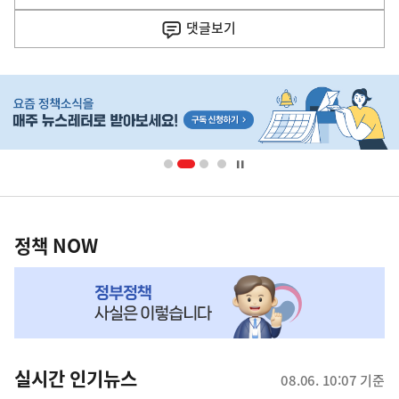
사
댓글
보기
히
단
배
너
영
정
역
책
정책 NOW
NOW,
MY
맞
춤
뉴
실시간 인기뉴스
08.06. 10:07 기준