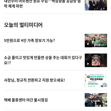
내년부터 아르헨산 원유 수입…핵심광물 공급망 협
사
력 체계 마련
진
오늘의 멀티미디어
5만원으로 4인 가족 장보기 가능?
영
상
소금 줄이고 맛있게 만들면 상을 주는 대회가 있다구
요!?
영
상
사장님, 정규직 전환하고 지원 받으세요!
택배 물류센터 야간 불시점검