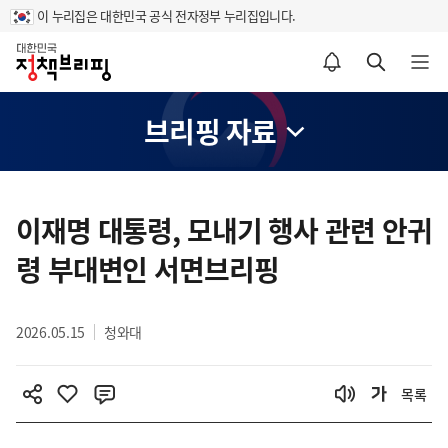
이 누리집은 대한민국 공식 전자정부 누리집입니다.
홈
알림설정 바로가기
검색 바로가기
메뉴 열기
브리핑 자료
콘
텐
이재명 대통령, 모내기 행사 관련 안귀
츠
령 부대변인 서면브리핑
영
역
2026.05.15
청와대
목록