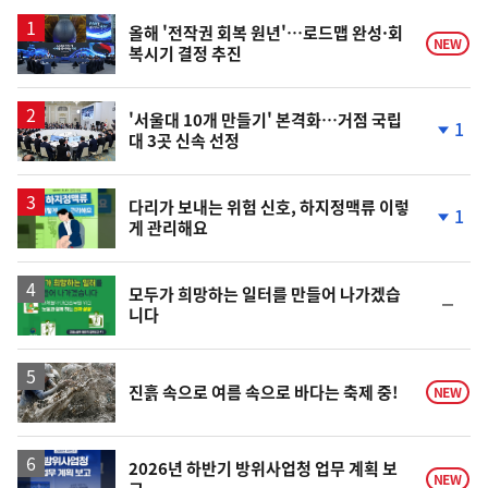
스
올해 '전작권 회복 원년'…로드맵 완성·회
NEW
복시기 결정 추진
'서울대 10개 만들기' 본격화…거점 국립
1
대 3곳 신속 선정
단
계
하
락
다리가 보내는 위험 신호, 하지정맥류 이렇
1
게 관리해요
단
계
하
락
모두가 희망하는 일터를 만들어 나가겠습
순
니다
위
동
일
진흙 속으로 여름 속으로 바다는 축제 중!
NEW
2026년 하반기 방위사업청 업무 계획 보
NEW