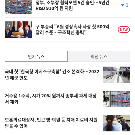
락
정부, 소부장 협력모델 5건 승인…5년간
1
R&D 910억 원 지원
단
계
하
락
구 부총리 "6월 경상흑자 사상 첫 500억
NEW
달러 수준…구조혁신 총력"
인
인기 뉴스
최신 뉴스
기,
인
기
최
국내 첫 '한국형 이지스구축함' 건조 본격화…2032
뉴
년 해군 인도
신,
스
오
거주용 1주택, 시가 20억 원까지 종부세 과세 대상
늘
서 제외
의
영
보훈의료대상자, 인근 병·의원 등 치매 치료비 지원
상
받을 수 있어