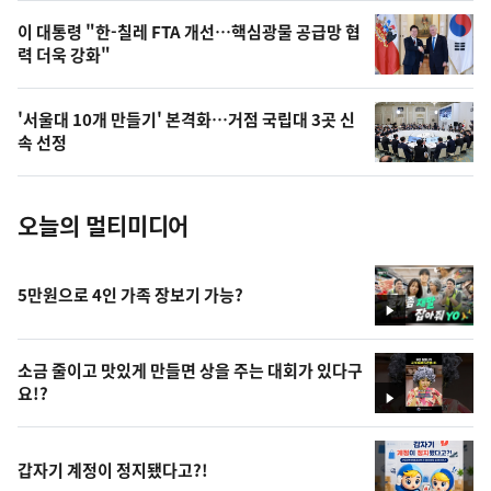
,
오
이 대통령 "한-칠레 FTA 개선…핵심광물 공급망 협
력 더욱 강화"
늘
의
'서울대 10개 만들기' 본격화…거점 국립대 3곳 신
사
속 선정
진
오늘의 멀티미디어
5만원으로 4인 가족 장보기 가능?
영
상
소금 줄이고 맛있게 만들면 상을 주는 대회가 있다구
요!?
영
상
갑자기 계정이 정지됐다고?!