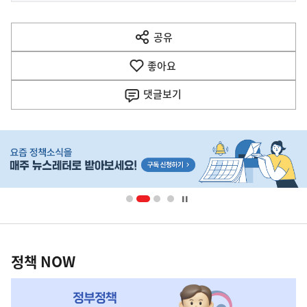
전
다
공유
열
음
기
좋아요
기
사
댓글
보기
히
단
배
너
영
정
역
책
정책 NOW
NOW,
MY