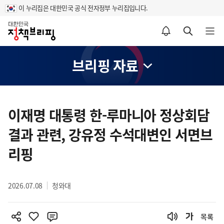
이 누리집은 대한민국 공식 전자정부 누리집입니다.
홈
알림설정 바로가기
검색 바로가기
메뉴 열기
브리핑 자료
콘
텐
이재명 대통령 한-루마니아 정상회담
츠
결과 관련, 강유정 수석대변인 서면브
영
역
리핑
2026.07.08
청와대
목록