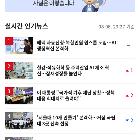
맞
춤
뉴
실시간 인기뉴스
08.06. 23:27 기준
스
혜택 자동신청·복합민원 원스톱 도입…AI
순
행정혁신 본격화
위
동
일
철강·석유화학 등 주력산업 AI 제조 혁
1
신…잠재성장률 높인다
단
계
상
승
이 대통령 "국가적 기후 재난 상황…정책
2
대응 최대치로 올려야"
단
계
상
승
'서울대 10개 만들기' 본격화…거점 국립
2
대 3곳 신속 선정
단
계
하