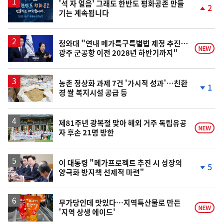
'석 자 얼음' 그래도 한반도 평화공존 만들
2
기는 계속됩니다
단
계
상
승
청와대 "연내 메가특구특별법 제정 추진…
NEW
광주 군공항 이전 2028년 하반기까지"
농촌 정상화 과제 7건 '가시적 성과'…친환
1
경 쌀 복지시설 공급 등
단
계
하
락
제81주년 광복절 맞아 해외 거주 독립유공
NEW
자 후손 21명 방한
이 대통령 "메가프로젝트 추진 시 성장의
5
양극화 방지책 선제적 마련"
단
계
하
락
무가당인데 맛있다…지역특산물로 만든
NEW
'지역 상생 에이드'