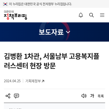
이 누리집은 대한민국 공식 전자정부 누리집입니다.
홈
알림설정 바로가기
검색 바로가기
메뉴 열기
보도자료
콘
텐
김병환 1차관, 서울남부 고용복지플
츠
러스센터 현장 방문
영
역
2024.04.25
기획재정부
목록