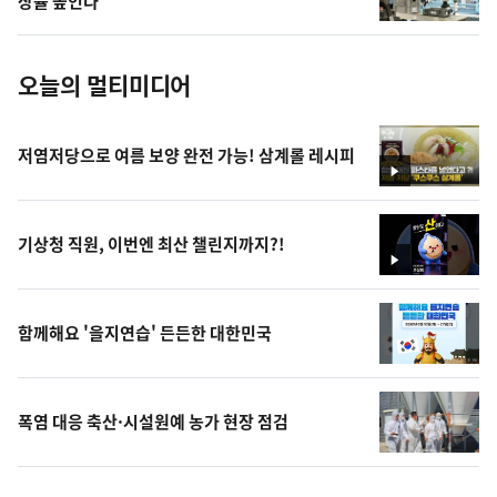
장률 높인다
진
오늘의 멀티미디어
저염저당으로 여름 보양 완전 가능! 삼계롤 레시피
영
상
기상청 직원, 이번엔 최산 챌린지까지?!
영
상
함께해요 '을지연습' 든든한 대한민국
폭염 대응 축산·시설원예 농가 현장 점검