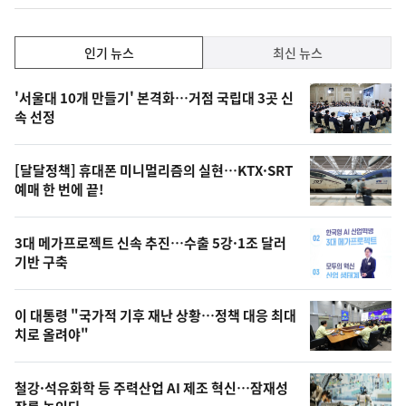
인
인기 뉴스
최신 뉴스
기,
인
기
최
'서울대 10개 만들기' 본격화…거점 국립대 3곳 신
뉴
속 선정
신,
스
오
[달달정책] 휴대폰 미니멀리즘의 실현…KTX·SRT
늘
예매 한 번에 끝!
의
영
3대 메가프로젝트 신속 추진…수출 5강·1조 달러
상
기반 구축
,
오
이 대통령 "국가적 기후 재난 상황…정책 대응 최대
치로 올려야"
늘
의
철강·석유화학 등 주력산업 AI 제조 혁신…잠재성
사