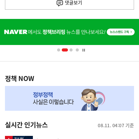
댓글
보기
기
사
히
단
배
너
영
정
역
책
정책 NOW
NOW,
MY
맞
춤
뉴
실시간 인기뉴스
08.11. 04:07 기준
스