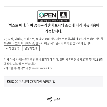
'텍스트'에 한하여 공공누리 출처표시의 조건에 따라 자유이용이
가능합니다.
단, 사진, 이미지, 일러스트, 동영상 등의 일부 자료는 문화체육관광부가 저작권 전부를
보유하고 있지 아니하므로, 반드시 해당 저작권자의 허락을 받으셔야 합니다.
저작권정책
담당자안내
기사 이용 시에는 출처를 반드시 표기해야 하며, 위반 시
저작권법 제37조
및
제138조
에 따라 처벌될 수 있습니다.
<자료출처=정책브리핑
www.korea.kr
>
이
기
다음
2024년 5월 재정증권 발행계획
사
전
다
공유
열
음
기