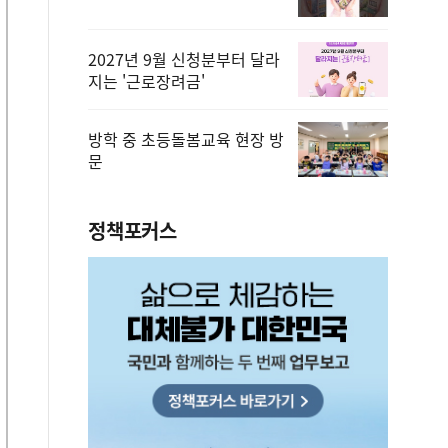
2027년 9월 신청분부터 달라
지는 '근로장려금'
방학 중 초등돌봄교육 현장 방
문
정책포커스