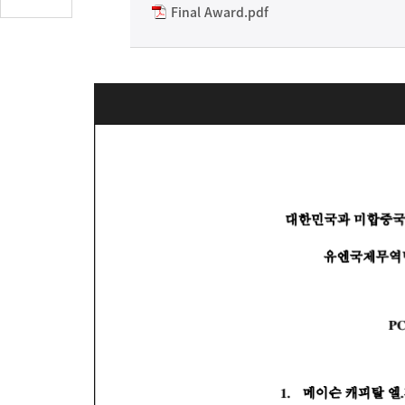
글
Final Award.pdf
수
(클
릭
시
댓
글
로
이
동)