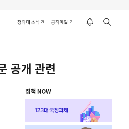
알
청와대 소식
공직메일
림
상
ON
세
검
색
문 공개 관련
정책 NOW