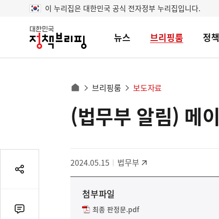
이 누리집은 대한민국 공식 전자정부 누리집입니다.
뉴스
브리핑룸
정
대
한
민
국
정
사
브리핑룸
보도자료
책
홈
브
이
으
(법무부 알림) 메
콘
리
트
로
핑
텐
이
츠
동
영
경
2024.05.15
법무부
역
로
공
유
첨부파일
열
기
최종 판정문.pdf
댓