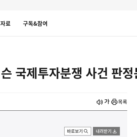
책자료
구독&참여
이슨 국제투자분쟁 사건 판정
시작
열기
목록
바로보기
내려받기