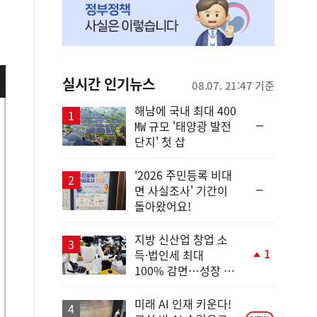
실시간 인기뉴스
08.07. 21:47 기준
해남에 국내 최대 400
순
㎿ 규모 '태양광 발전
위
단지' 첫 삽
동
일
'2026 주민등록 비대
순
면 사실조사' 기간이
위
돌아왔어요!
동
일
지방 신산업 창업 소
1
득·법인세 최대
단
100% 감면…성장 지
계
원 강화
상
승
미래 AI 인재 키운다!