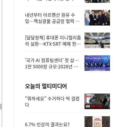
정
내년부터 아르헨산 원유 수
입…핵심광물 공급망 협력 체
계 마련
[달달정책] 휴대폰 미니멀리즘
의 실현…KTX·SRT 예매 한
번에 끝!
'국가 AI 컴퓨팅센터' 첫 삽…
1만 5000장 규모·2028년 완
공
오늘의 멀티미디어
"뭐하세요" 수거하다 딱 걸렸
다
6.7% 인상의 결과는요?