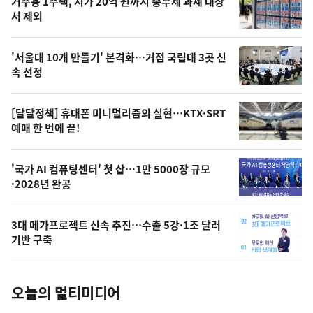
기
최
거주용 1주택, 시가 20억 원까지 종부세 과세 대상
뉴
서 제외
신,
스
오
'서울대 10개 만들기' 본격화…거점 국립대 3곳 신
늘
속 선정
의
영
[달달정책] 휴대폰 미니멀리즘의 실현…KTX·SRT
상
예매 한 번에 끝!
,
오
'국가 AI 컴퓨팅센터' 첫 삽…1만 5000장 규모
·2028년 완공
늘
의
3대 메가프로젝트 신속 추진…수출 5강·1조 달러
사
기반 구축
진
오늘의 멀티미디어