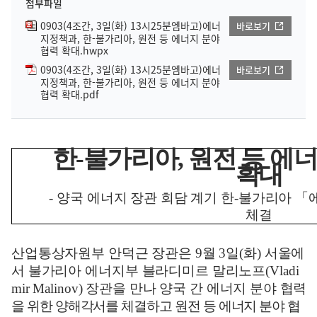
첨부파일
0903(4조간, 3일(화) 13시25분엠바고)에너
바로보기
지정책과, 한-불가리아, 원전 등 에너지 분야
협력 확대.hwpx
0903(4조간, 3일(화) 13시25분엠바고)에너
바로보기
지정책과, 한-불가리아, 원전 등 에너지 분야
협력 확대.pdf
한
-
불가리아
,
원전 등 에
확대
-
양국 에너지 장관 회담 계기 한
-
불가리아
「
체결
산업통상자원부 안덕근 장관은
9
월
3
일
(
화
)
서울에
서 불가리아 에너지부
블라디미르 말리노프
(Vladi
mir Malinov)
장관을 만나 양국 간 에너지 분야
협력
을 위한 양해각서를 체결하고 원전 등 에너지 분야 협