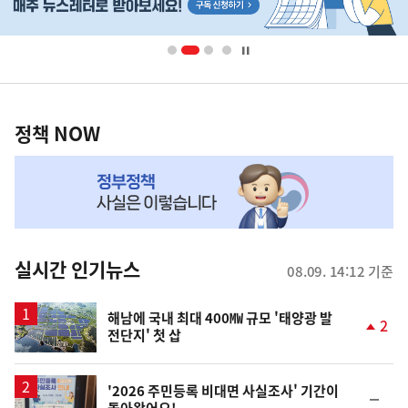
배
너
영
정
역
책
정책 NOW
NOW,
MY
맞
춤
뉴
실시간 인기뉴스
08.09. 14:12 기준
스
해남에 국내 최대 400㎿ 규모 '태양광 발
2
전단지' 첫 삽
단
계
상
승
'2026 주민등록 비대면 사실조사' 기간이
순