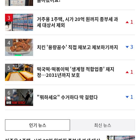
돌아왔어요!
위
동
일
거주용 1주택, 시가 20억 원까지 종부세 과
1
세 대상서 제외
단
계
상
승
3
치킨 '용량꼼수' 직접 재보고 제보하기까지
단
계
하
락
떡국떡·떡볶이떡 '생계형 적합업종' 재지
1
정…2031년까지 보호
단
계
상
승
영
1
"뭐하세요" 수거하다 딱 걸렸다
상
단
계
하
락
인
인기 뉴스
최신 뉴스
기,
인