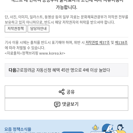
가능합니다.
단, 사진, 이미지, 일러스트, 동영상 등의 일부 자료는 문화체육관광부가 저작권 전부를
보유하고 있지 아니하므로, 반드시 해당 저작권자의 허락을 받으셔야 합니다.
저작권정책
담당자안내
기사 이용 시에는 출처를 반드시 표기해야 하며, 위반 시
저작권법 제37조
및
제138조
에 따라 처벌될 수 있습니다.
<자료출처=정책브리핑
www.korea.kr
>
이
기
다음
근로장려금 자동신청 혜택 45만 명으로 4배 이상 늘었다
사
전
다
공유
열
음
기
댓글
보기
기
사
히
단