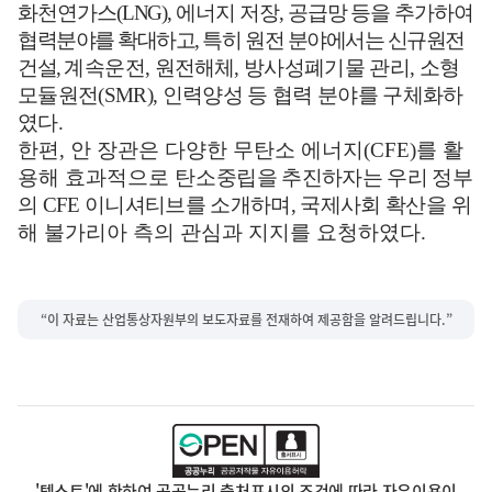
화천연가스
(LNG),
에너지 저장
,
공급망 등을 추가하여
협력분야를 확대하고
,
특히 원전 분야에서는 신규원전
건설
,
계속운전
,
원전
해체
,
방사성폐기물 관리
,
소형
모듈원전
(SMR),
인력양성 등 협력 분야를 구체화하
였다
.
한편
,
안 장관은 다양한 무탄소 에너지
(CFE)
를 활
용해 효과적으로 탄소
중립을 추진하자는 우리 정부
의
CFE
이니셔티브를 소개하며
,
국제사회 확산을
위
해 불가리아 측의 관심과 지지를 요청하였다
.
“이 자료는 산업통상자원부의 보도자료를 전재하여 제공함을 알려드립니다.”
'텍스트'에 한하여 공공누리 출처표시의 조건에 따라 자유이용이