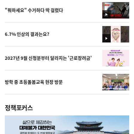
"뭐하세요" 수거하다 딱 걸렸다
영
상
6.7% 인상의 결과는요?
영
상
2027년 9월 신청분부터 달라지는 '근로장려금'
방학 중 초등돌봄교육 현장 방문
정책포커스