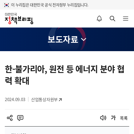
이 누리집은 대한민국 공식 전자정부 누리집입니다.
홈
알림설정 바로가기
검색 바로가기
메뉴 열기
보도자료
콘
텐
한-불가리아, 원전 등 에너지 분야 협
츠
력 확대
영
역
2024.09.03
산업통상자원부
목록