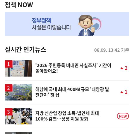
책
정책 NOW
NOW,
MY
맞
춤
뉴
실시간 인기뉴스
08.09. 13:42 기준
스
'2026 주민등록 비대면 사실조사' 기간이
2
돌아왔어요!
단
계
상
승
해남에 국내 최대 400㎿ 규모 '태양광 발
1
전단지' 첫 삽
단
계
상
승
지방 신산업 창업 소득·법인세 최대
NEW
100% 감면…성장 지원 강화