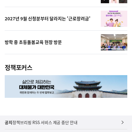
영
상
2027년 9월 신청분부터 달라지는 '근로장려금'
방학 중 초등돌봄교육 현장 방문
정책포커스
공지
정책브리핑 RSS 서비스 제공 중단 안내