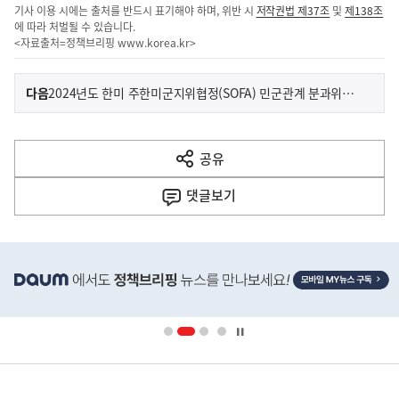
기사 이용 시에는 출처를 반드시 표기해야 하며, 위반 시
저작권법 제37조
및
제138조
에 따라 처벌될 수 있습니다.
<자료출처=정책브리핑
www.korea.kr
>
이
기
다음
2024년도 한미 주한미군지위협정(SOFA) 민군관계 분과위원회 개최
사
전
다
공유
열
음
기
댓글
보기
기
사
히
단
배
너
영
정
역