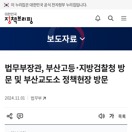
이 누리집은 대한민국 공식 전자정부 누리집입니다.
홈
알림설정 바로가기
검색 바로가기
메뉴 열기
보도자료
콘
텐
법무부장관, 부산고등･지방검찰청 방
츠
문 및 부산교도소 정책현장 방문
영
역
2024.11.01
법무부
목록