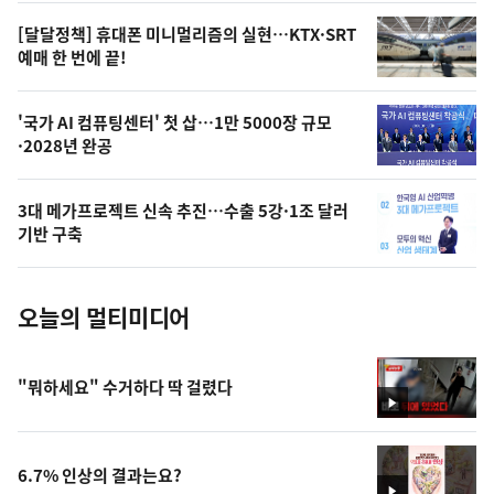
영
[달달정책] 휴대폰 미니멀리즘의 실현…KTX·SRT
상
예매 한 번에 끝!
,
오
'국가 AI 컴퓨팅센터' 첫 삽…1만 5000장 규모
·2028년 완공
늘
의
3대 메가프로젝트 신속 추진…수출 5강·1조 달러
사
기반 구축
진
오늘의 멀티미디어
"뭐하세요" 수거하다 딱 걸렸다
영
상
6.7% 인상의 결과는요?