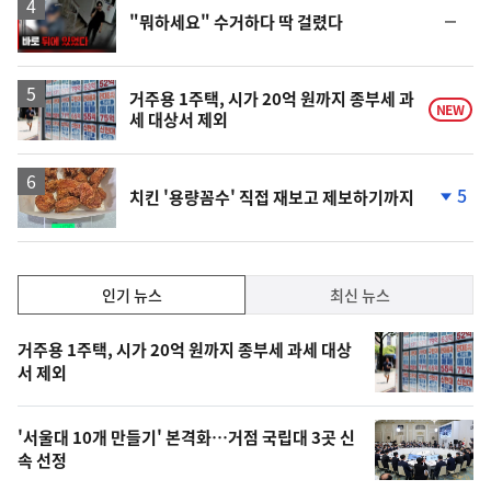
영
순
"뭐하세요" 수거하다 딱 걸렸다
상
위
동
일
거주용 1주택, 시가 20억 원까지 종부세 과
NEW
세 대상서 제외
5
치킨 '용량꼼수' 직접 재보고 제보하기까지
단
계
하
락
인
인기 뉴스
최신 뉴스
기,
인
기
최
거주용 1주택, 시가 20억 원까지 종부세 과세 대상
뉴
서 제외
신,
스
오
'서울대 10개 만들기' 본격화…거점 국립대 3곳 신
늘
속 선정
의