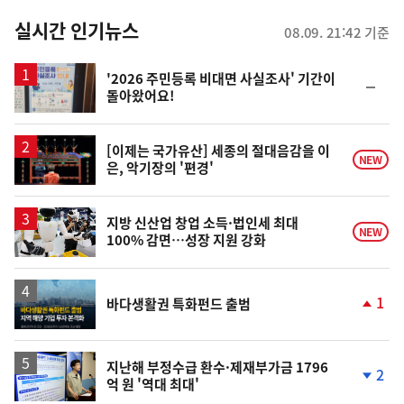
춤
뉴
실시간 인기뉴스
08.09. 21:42 기준
스
'2026 주민등록 비대면 사실조사' 기간이
순
돌아왔어요!
위
동
일
영
[이제는 국가유산] 세종의 절대음감을 이
NEW
은, 악기장의 '편경'
상
지방 신산업 창업 소득·법인세 최대
NEW
100% 감면…성장 지원 강화
1
바다생활권 특화펀드 출범
단
계
상
승
지난해 부정수급 환수·제재부가금 1796
2
억 원 '역대 최대'
단