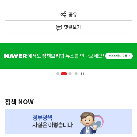
다
공유
열
음
기
댓글
보기
기
사
히
단
배
너
영
정
역
책
정책 NOW
NOW,
MY
맞