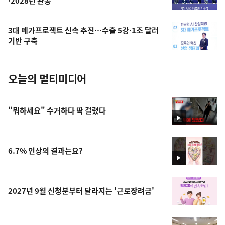
·2028년 완공
늘
의
3대 메가프로젝트 신속 추진…수출 5강·1조 달러
사
기반 구축
진
오늘의 멀티미디어
"뭐하세요" 수거하다 딱 걸렸다
영
상
6.7% 인상의 결과는요?
영
상
2027년 9월 신청분부터 달라지는 '근로장려금'