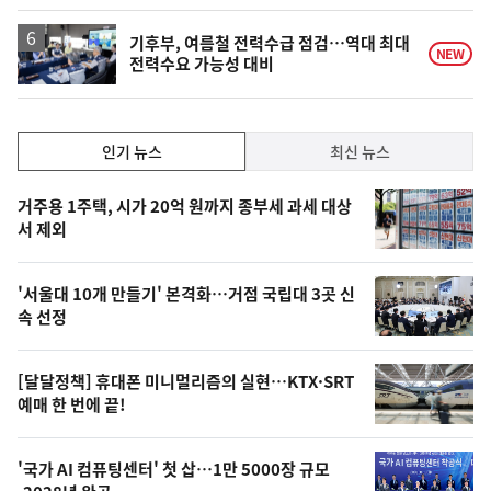
계
하
락
기후부, 여름철 전력수급 점검…역대 최대
NEW
전력수요 가능성 대비
인
인기 뉴스
최신 뉴스
기,
인
기
최
거주용 1주택, 시가 20억 원까지 종부세 과세 대상
뉴
서 제외
신,
스
오
'서울대 10개 만들기' 본격화…거점 국립대 3곳 신
늘
속 선정
의
영
[달달정책] 휴대폰 미니멀리즘의 실현…KTX·SRT
상
예매 한 번에 끝!
,
오
'국가 AI 컴퓨팅센터' 첫 삽…1만 5000장 규모