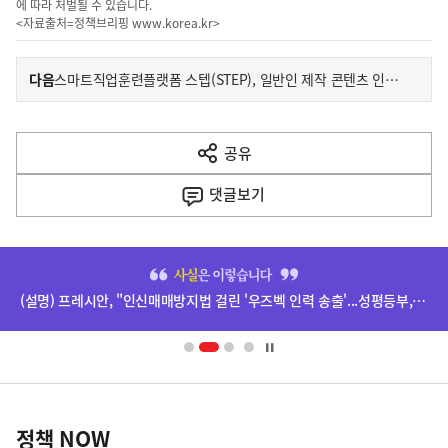
에 따라 처벌될 수 있습니다.
<자료출처=정책브리핑
www.korea.kr
>
이
기
다음
스마트직업훈련플랫폼 스텝(STEP), 일반인 제작 콘텐츠 인기몰이
사
전
다
공유
열
음
기
댓글
보기
기
사
히
단
(설명) 프레시안, "인신매매방지법 걸린 '우즈벡 인력 송출'...성평등부,노동·법무부에 개선 요청" 관련
배
너
영
정
역
책
정책 NOW