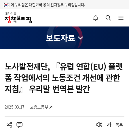
이 누리집은 대한민국 공식 전자정부 누리집입니다.
홈
알림설정 바로가기
검색 바로가기
메뉴 열기
보도자료
콘
텐
노사발전재단, 『유럽 연합(EU) 플랫
츠
폼 작업에서의 노동조건 개선에 관한
영
역
지침』 우리말 번역본 발간
2025.03.17
고용노동부
목록