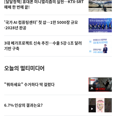
영
[달달정책] 휴대폰 미니멀리즘의 실현…KTX·SRT
상
예매 한 번에 끝!
,
오
'국가 AI 컴퓨팅센터' 첫 삽…1만 5000장 규모
·2028년 완공
늘
의
3대 메가프로젝트 신속 추진…수출 5강·1조 달러
사
기반 구축
진
오늘의 멀티미디어
"뭐하세요" 수거하다 딱 걸렸다
영
상
6.7% 인상의 결과는요?
영