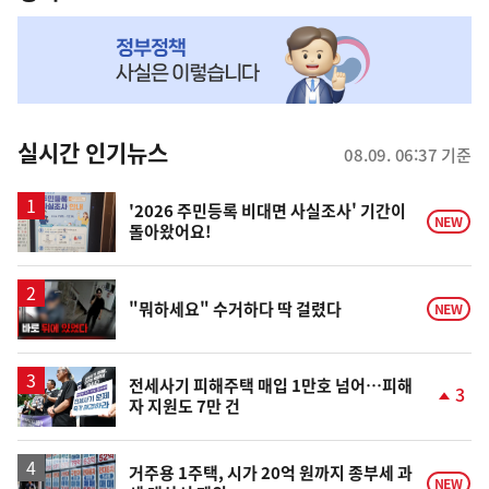
NOW,
MY
맞
춤
뉴
실시간 인기뉴스
08.09. 06:37 기준
스
'2026 주민등록 비대면 사실조사' 기간이
NEW
돌아왔어요!
영
"뭐하세요" 수거하다 딱 걸렸다
NEW
상
전세사기 피해주택 매입 1만호 넘어…피해
3
자 지원도 7만 건
단
계
상
승
거주용 1주택, 시가 20억 원까지 종부세 과
NEW