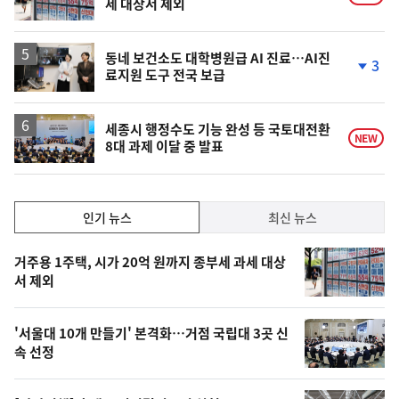
세 대상서 제외
동네 보건소도 대학병원급 AI 진료…AI진
3
료지원 도구 전국 보급
단
계
하
락
세종시 행정수도 기능 완성 등 국토대전환
NEW
8대 과제 이달 중 발표
인
인기 뉴스
최신 뉴스
기,
인
기
최
거주용 1주택, 시가 20억 원까지 종부세 과세 대상
뉴
서 제외
신,
스
오
'서울대 10개 만들기' 본격화…거점 국립대 3곳 신
늘
속 선정
의