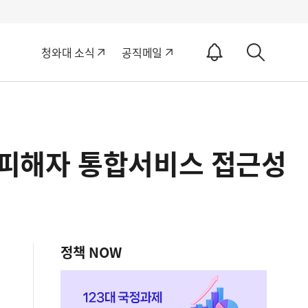
알
청와대 소식
공직메일
림
상
ON
세
검
색
복합피해자 통합서비스 접근성
정책 NOW