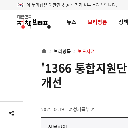
이 누리집은 대한민국 공식 전자정부 누리집입니다.
뉴스
브리핑룸
정
대
한
민
국
정
사
브리핑룸
보도자료
책
홈
브
이
으
'1366 통합지원
콘
리
트
로
핑
텐
이
개선
츠
동
영
경
역
로
2025.03.19
여성가족부
공
유
첨부파일