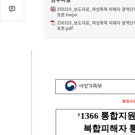
열
기
250319_보도자료_여성폭력 피해자 광역단
댓
포본.hwpx
글
250319_보도자료_여성폭력 피해자 광역단
수
포본.pdf
(클
릭
시
댓
글
로
이
동)