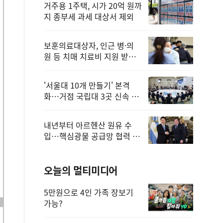
거주용 1주택, 시가 20억 원까
지 종부세 과세 대상서 제외
보훈의료대상자, 인근 병·의
원 등 치매 치료비 지원 받을
수 있어
'서울대 10개 만들기' 본격
화…거점 국립대 3곳 신속 선
정
내년부터 아르헨산 원유 수
입…핵심광물 공급망 협력 체
계 마련
오늘의 멀티미디어
5만원으로 4인 가족 장보기
가능?