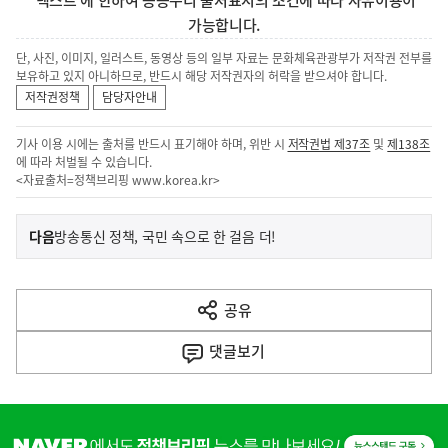
가능합니다.
단, 사진, 이미지, 일러스트, 동영상 등의 일부 자료는 문화체육관광부가 저작권 전부를
보유하고 있지 아니하므로, 반드시 해당 저작권자의 허락을 받으셔야 합니다.
저작권정책
담당자안내
기사 이용 시에는 출처를 반드시 표기해야 하며, 위반 시
저작권법 제37조
및
제138조
에 따라 처벌될 수 있습니다.
<자료출처=정책브리핑
www.korea.kr
>
이
기
다음
방송통신 정책, 국민 속으로 한 걸음 더!
사
전
다
공유
열
음
기
댓글
보기
기
사
히
단