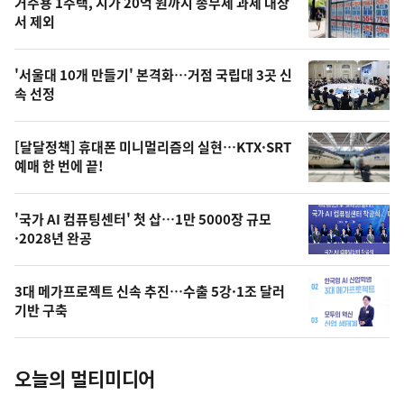
기
최
거주용 1주택, 시가 20억 원까지 종부세 과세 대상
뉴
서 제외
신,
스
오
'서울대 10개 만들기' 본격화…거점 국립대 3곳 신
늘
속 선정
의
영
[달달정책] 휴대폰 미니멀리즘의 실현…KTX·SRT
상
예매 한 번에 끝!
,
오
'국가 AI 컴퓨팅센터' 첫 삽…1만 5000장 규모
·2028년 완공
늘
의
3대 메가프로젝트 신속 추진…수출 5강·1조 달러
사
기반 구축
진
오늘의 멀티미디어