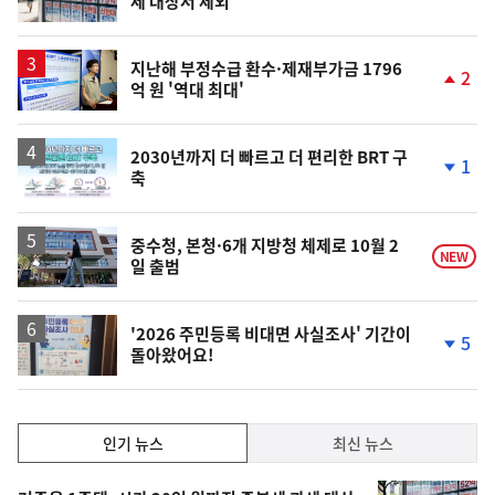
세 대상서 제외
단
계
상
승
지난해 부정수급 환수·제재부가금 1796
2
억 원 '역대 최대'
단
계
상
승
2030년까지 더 빠르고 더 편리한 BRT 구
1
축
단
계
하
락
중수청, 본청·6개 지방청 체제로 10월 2
NEW
일 출범
'2026 주민등록 비대면 사실조사' 기간이
5
돌아왔어요!
단
계
하
락
인
인기 뉴스
최신 뉴스
기,
인