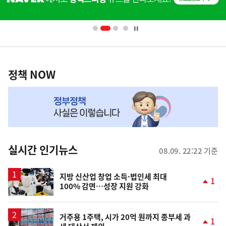
배
너
영
정
역
책
정책 NOW
NOW,
MY
맞
춤
뉴
실시간 인기뉴스
08.09. 22:22 기준
스
지방 신산업 창업 소득·법인세 최대
1
100% 감면…성장 지원 강화
단
계
상
승
거주용 1주택, 시가 20억 원까지 종부세 과
1