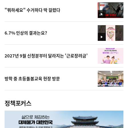
"뭐하세요" 수거하다 딱 걸렸다
영
상
6.7% 인상의 결과는요?
영
상
2027년 9월 신청분부터 달라지는 '근로장려금'
방학 중 초등돌봄교육 현장 방문
정책포커스