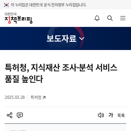
이 누리집은 대한민국 공식 전자정부 누리집입니다.
홈
알림설정 바로가기
검색 바로가기
메뉴 열기
보도자료
콘
텐
특허청, 지식재산 조사·분석 서비스
츠
품질 높인다
영
역
2025.03.28
특허청
목록