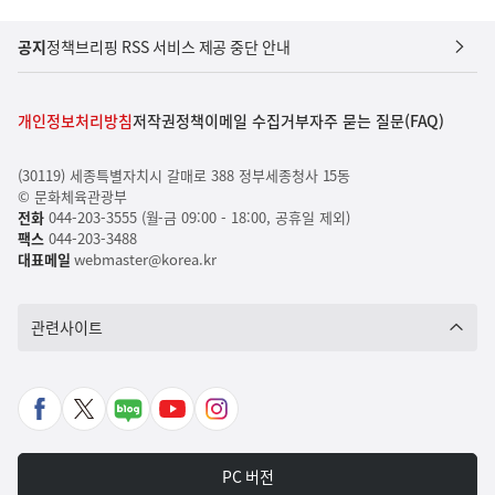
공지
정책브리핑 RSS 서비스 제공 중단 안내
개인정보처리방침
저작권정책
이메일 수집거부
자주 묻는 질문(FAQ)
(30119) 세종특별자치시 갈매로 388 정부세종청사 15동
© 문화체육관광부
전화
044-203-3555 (월-금 09:00 - 18:00, 공휴일 제외)
팩스
044-203-3488
대표메일
webmaster@korea.kr
관련사이트
페
X
네
유
인
이
바
이
튜
스
스
로
버
브
타
PC 버전
북
가
포
바
그