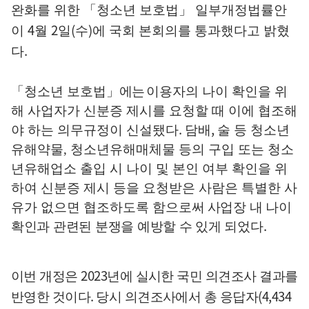
완화를 위한
「
청소년 보호법
」
일부개정법률안
4
2
(
)
이
월
일
수
에 국회 본회의를 통과했다고 밝혔
.
다
「
청소년 보호법
」
에는
이용자의 나이 확인을 위
해 사업자가 신분증 제시를 요청할 때 이에 협조해
.
,
야 하는 의무규정이 신설됐다
담배
술 등
청소년
유해약물
,
청소년유해매체물 등의 구입 또는 청소
년유해업소 출입 시 나이 및 본인 여부 확인을 위
하여
신분증 제시 등을 요청받은 사람은 특별한 사
유가 없으면 협조하도록 함으로써
사업장 내 나이
.
확인과 관련된 분쟁을 예방할 수 있게 되었다
2023
이번 개정은
년에 실시한 국민 의견조사 결과를
.
(4,434
반영한 것이다
당시 의견조사에서 총 응답자