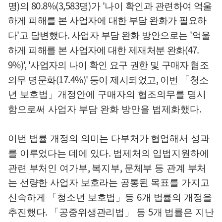
)
80.8%(3,583
)
'
명
의
명
가
나이 확인과 관련하여 억울
하게 피해를 본 사업자에 대한 부담 완화가 필요하
'
.
'
다
고 답변했다
사업자 부담 완화 방안으로는
억울
(47.
하게 피해를 본
사업자에 대한 제재처분 완화
9%)', '
사업자의 나이 확인 요구 권한 및 구매자
협조
(17.4%)'
,
의무 명문화
등이 제시되었고
이번
「
청소
년 보호법
」
개정안에 구매자의 협조의무를 명시
.
함으로써 사업자 부담 완화 방안을 법제화했다
이번 법률 개정의 의미는 다부처가 협업해서 성과
.
를 이루었다는 데에 있다
법제처의 입법지원하에
,
,
관련 부처인 여가부
복지부
문체부 등 관계 부처
는 선량한 사업자 보호라는 공통된 목표를 가지고
6
신속하게
「
청소년 보호법
」
등
개 법률의 개정을
.
5
추진했다
「
공중위생관리법
」
등
개 법률은 지난