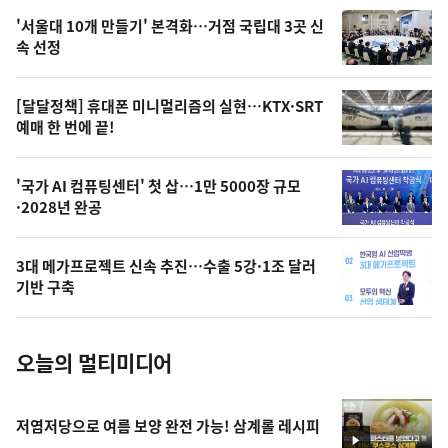
오
'서울대 10개 만들기' 본격화…거점 국립대 3곳 신
늘
속 선정
의
영
[달달정책] 휴대폰 미니멀리즘의 실현…KTX·SRT
상
예매 한 번에 끝!
,
오
'국가 AI 컴퓨팅센터' 첫 삽…1만 5000장 규모
·2028년 완공
늘
의
3대 메가프로젝트 신속 추진…수출 5강·1조 달러
사
기반 구축
진
오늘의 멀티미디어
저염저당으로 여름 보양 완전 가능! 삼계롤 레시피