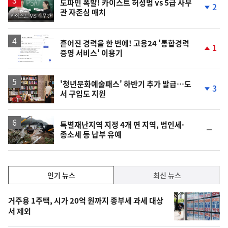
승
도파민 폭발! 카이스트 허성범 vs 5급 사무
2
관 자존심 매치
상
단
계
하
락
흩어진 경력을 한 번에! 고용24 '통합경력
1
증명 서비스' 이용기
단
계
상
승
'청년문화예술패스' 하반기 추가 발급…도
3
서 구입도 지원
단
계
하
락
특별재난지역 지정 4개 면 지역, 법인세·
순
종소세 등 납부 유예
위
동
일
인
인기 뉴스
최신 뉴스
기,
인
기
최
거주용 1주택, 시가 20억 원까지 종부세 과세 대상
뉴
서 제외
신,
스