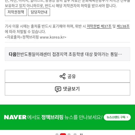
단, 사진, 이미지, 일러스트, 동영상 등의 일부 자료는 문화체육관광부가 저작권 전부를
보유하고 있지 아니하므로, 반드시 해당 저작권자의 허락을 받으셔야 합니다.
저작권정책
담당자안내
기사 이용 시에는 출처를 반드시 표기해야 하며, 위반 시
저작권법 제37조
및
제138조
에 따라 처벌될 수 있습니다.
<자료출처=정책브리핑
www.korea.kr
>
이
기
다음
한반도통일미래센터 접경지역 초등학생 대상 찾아가는 통일체험 연수 진행
사
전
다
공유
열
음
기
댓글
보기
기
사
히
단
배