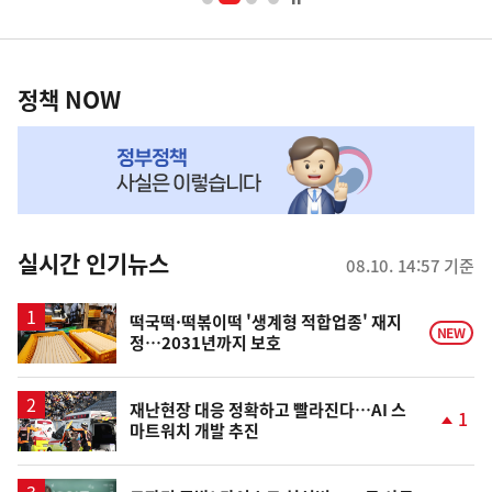
너
영
정
역
책
정책 NOW
NOW,
MY
맞
춤
뉴
실시간 인기뉴스
08.10. 14:57 기준
스
떡국떡·떡볶이떡 '생계형 적합업종' 재지
NEW
정…2031년까지 보호
재난현장 대응 정확하고 빨라진다…AI 스
1
마트워치 개발 추진
단
계
상
영