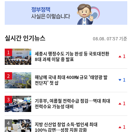
NOW,
MY
맞
춤
뉴
실시간 인기뉴스
08.08. 07:57 기준
스
세종시 행정수도 기능 완성 등 국토대전환
1
8대 과제 이달 중 발표
단
계
상
승
해남에 국내 최대 400㎿ 규모 '태양광 발
1
전단지' 첫 삽
단
계
하
락
기후부, 여름철 전력수급 점검…역대 최대
1
전력수요 가능성 대비
단
계
상
승
지방 신산업 창업 소득·법인세 최대
1
100% 감면…성장 지원 강화