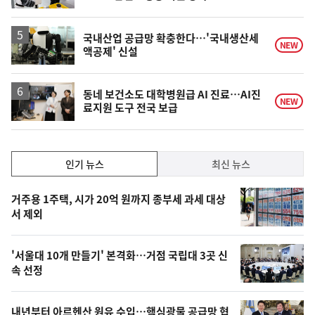
단
계
상
승
국내산업 공급망 확충한다…'국내생산세
NEW
액공제' 신설
동네 보건소도 대학병원급 AI 진료…AI진
NEW
료지원 도구 전국 보급
인
인기 뉴스
최신 뉴스
기,
인
기
최
거주용 1주택, 시가 20억 원까지 종부세 과세 대상
뉴
서 제외
신,
스
오
'서울대 10개 만들기' 본격화…거점 국립대 3곳 신
늘
속 선정
의
영
내년부터 아르헨산 원유 수입…핵심광물 공급망 협