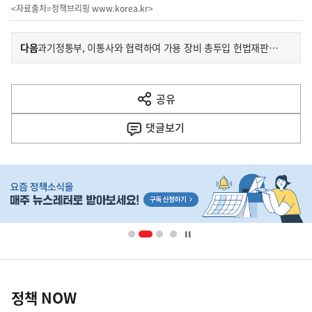
<자료출처=정책브리핑
www.korea.kr
>
이
기
다음
과기정통부, 이통사와 협력하여 가용 장비 총투입 헌법재판소 주변 통신 소통 지원
사
전
다
공유
열
음
기
댓글
보기
기
사
히
단
배
너
영
정
역
책
정책 NOW