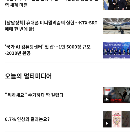
상
력 체계 마련
,
오
[달달정책] 휴대폰 미니멀리즘의 실현…KTX·SRT
예매 한 번에 끝!
늘
의
'국가 AI 컴퓨팅센터' 첫 삽…1만 5000장 규모
사
·2028년 완공
진
오늘의 멀티미디어
"뭐하세요" 수거하다 딱 걸렸다
영
상
6.7% 인상의 결과는요?
영
상