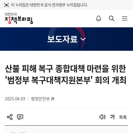
이 누리집은 대한민국 공식 전자정부 누리집입니다.
홈
알림설정 바로가기
검색 바로가기
메뉴 열기
보도자료
콘
텐
산불 피해 복구 종합대책 마련을 위한
츠
'범정부 복구대책지원본부' 회의 개최
영
역
2025.04.03
행정안전부
목록