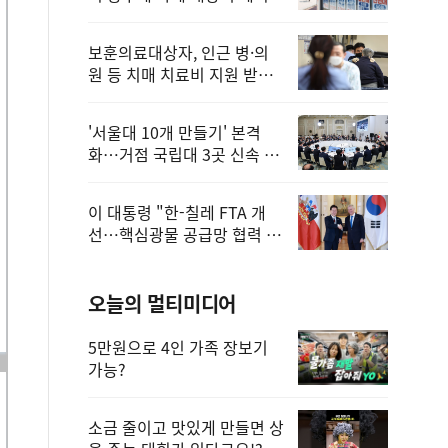
보훈의료대상자, 인근 병·의
원 등 치매 치료비 지원 받을
수 있어
'서울대 10개 만들기' 본격
화…거점 국립대 3곳 신속 선
정
이 대통령 "한-칠레 FTA 개
선…핵심광물 공급망 협력 더
욱 강화"
오늘의 멀티미디어
5만원으로 4인 가족 장보기
가능?
소금 줄이고 맛있게 만들면 상