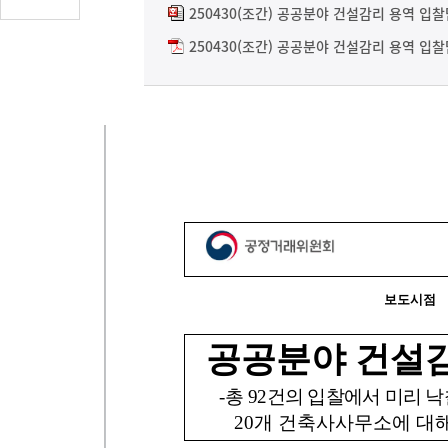
글
250430(조간) 공공분야 건설감리 용역 입찰
수
250430(조간) 공공분야 건설감리 용역 입찰
(클
릭
시
댓
글
로
이
동)