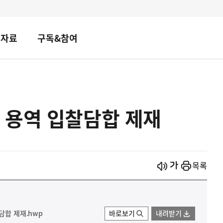
책자료
구독&참여
 용역 입찰담합 제재
시작
열기
목록
담합 제재.hwp
바로보기
내려받기