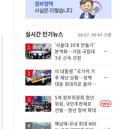
실시간 인기뉴스
08.07. 05:47 기준
'서울대 10개 만들기'
순
본격화…거점 국립대
위
3곳 신속 선정
동
일
이 대통령 "국가적 기
순
후 재난 상황…정책
위
대응 최대치로 올려
동
야"
일
5개 정부위원회 청년
위원, 국민추천제로
NEW
선발…청년 참여 확대
해남에 국내 최대 400