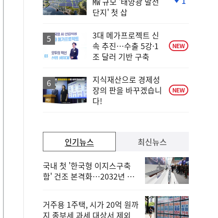
1
㎿ 규모 '태양광 발전
단
단지' 첫 삽
계
하
락
3대 메가프로젝트 신
속 추진…수출 5강·1
NEW
조 달러 기반 구축
지식재산으로 경제성
장의 판을 바꾸겠습니
NEW
다!
인기뉴스
최신뉴스
국내 첫 '한국형 이지스구축
함' 건조 본격화…2032년 해
군 인도
거주용 1주택, 시가 20억 원까
지 종부세 과세 대상서 제외