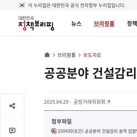
이 누리집은 대한민국 공식 전자정부 누리집입니다.
뉴스
브리핑룸
정
대
한
민
국
정
사
브리핑룸
보도자료
책
홈
브
이
으
공공분야 건설감리
콘
리
트
로
핑
텐
이
츠
동
영
경
2025.04.29
공정거래위원회
역
로
공
유
첨부파일
열
기
250430(조간) 공공분야 건설감리 용역 입찰
댓