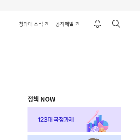
알
청와대 소식
공직메일
림
상
ON
세
검
색
정책 NOW