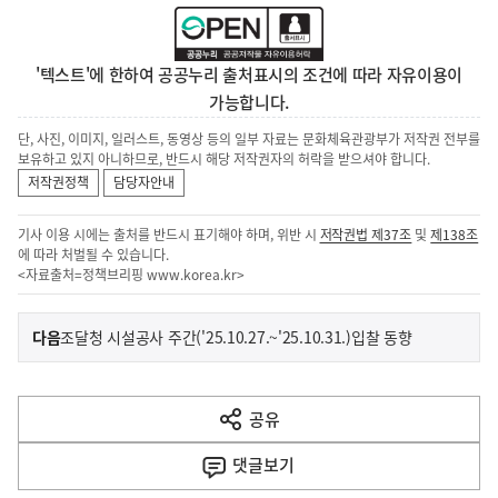
'텍스트'에 한하여 공공누리 출처표시의 조건에 따라 자유이용이
가능합니다.
단, 사진, 이미지, 일러스트, 동영상 등의 일부 자료는 문화체육관광부가 저작권 전부를
보유하고 있지 아니하므로, 반드시 해당 저작권자의 허락을 받으셔야 합니다.
저작권정책
담당자안내
기사 이용 시에는 출처를 반드시 표기해야 하며, 위반 시
저작권법 제37조
및
제138조
에 따라 처벌될 수 있습니다.
<자료출처=정책브리핑
www.korea.kr
>
이
기
다음
조달청 시설공사 주간('25.10.27.~'25.10.31.)입찰 동향
사
전
다
공유
열
음
기
댓글
보기
기