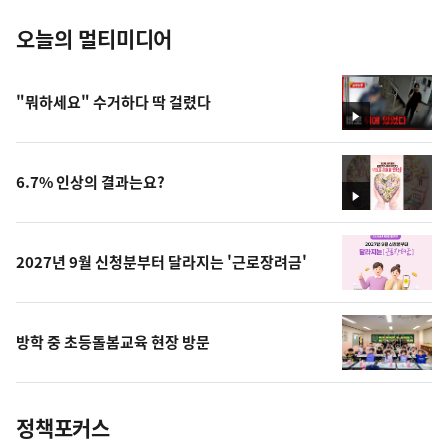
오늘의 멀티미디어
"뭐하세요" 수거하다 딱 걸렸다
영
상
6.7% 인상의 결과는요?
영
상
2027년 9월 신청분부터 달라지는 '근로장려금'
방학 중 초등돌봄교육 현장 방문
정책포커스