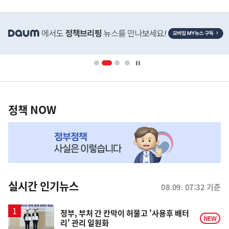
사
히
단
배
너
영
정
역
책
정책 NOW
NOW,
MY
맞
춤
뉴
실시간 인기뉴스
08.09. 07:32 기준
스
정부, 부처 간 칸막이 허물고 '사용후 배터
NEW
리' 관리 일원화