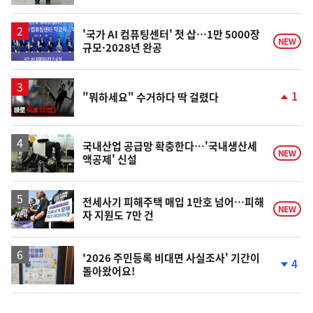
'국가 AI 컴퓨팅센터' 첫 삽…1만 5000장
NEW
규모·2028년 완공
영
1
"뭐하세요" 수거하다 딱 걸렸다
상
단
계
상
승
국내산업 공급망 확충한다…'국내생산세
NEW
액공제' 신설
전세사기 피해주택 매입 1만호 넘어…피해
NEW
자 지원도 7만 건
'2026 주민등록 비대면 사실조사' 기간이
4
돌아왔어요!
단
계
하
락