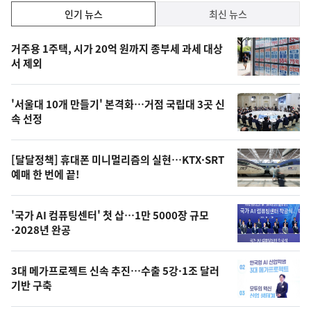
인
인기 뉴스
최신 뉴스
기,
인
기
최
거주용 1주택, 시가 20억 원까지 종부세 과세 대상
뉴
서 제외
신,
스
오
'서울대 10개 만들기' 본격화…거점 국립대 3곳 신
늘
속 선정
의
영
[달달정책] 휴대폰 미니멀리즘의 실현…KTX·SRT
상
예매 한 번에 끝!
,
오
'국가 AI 컴퓨팅센터' 첫 삽…1만 5000장 규모
·2028년 완공
늘
의
3대 메가프로젝트 신속 추진…수출 5강·1조 달러
사
기반 구축
진