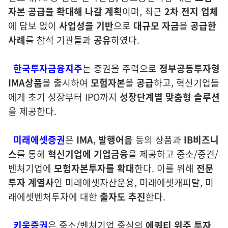
자본 공급을 확대해 나갈 계획
이며,
최근
2차 전지 업체
에 담보 없이
사업성을 기반
으로
대규모 자금
을
공급한
사례
를 참석 기관들과
공유
하였다.
한국투자금융지주
는 증권을 주력으로
정부공동투자형
IMA상품
을 출시하여
모험자본
을
공급
하고, 혁신기업들
에게 초기 성장부터 IPO까지
성장단계별 맞춤형
솔루션
을 제공한다.
미래에셋증권
은
IMA
,
발행어음
등의 상품과
IB비즈니
스
를 통해
혁신
기업에 기업금융
을 제공하고 중소/중견/
벤처기업에
모험자본투자를 확대
한다. 이를 위해
전문
투자 계열사
인 미래에셋자산운용, 미래에셋캐피탈, 미
래에셋벤처투자에 대한
출자도 추진
한다.
키움증권
은 중소/벤처기업 중심의
에쿼티 위주 투자