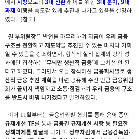
에서
지방
으로의
3대 전환
과 이를 위한
3대 분야,
9대
과제
이
행
을 속도감 있게 추진해 나가고 있음을 설명하
였다.〔참고〕
권 부위원장
은 발언을 마무리하며 지금이
우리 금융
구조
를
전환
하고
재도약을 추진
할 수 있는 마지막 기회
일 수 있음을 강조하면서, 형식적 실적 집계와 양적 성
과에만 집착하는 '
무늬만 생산적 금융
'에 그쳐선 안 된
다고 하였다. 그러면서 오늘 참석하신
금융회사별
로
생
산적 금융 추진 계획
을 마련·공유해 주신 만큼
금융위원
회
가
끝까지 책임
지고
소통·점검
하여
우리 금융의
구조
를 반드시 바꿔 나가겠다
고 발언하였다.
이어 11월부터는 금융업권별 협회를 통해 운영 중인
규제개선 TF
를 통해
금융권 규제개선 사항
등
필요한
정책과제를 발굴
해 나가고,
정부차원
에서
금융감독원·