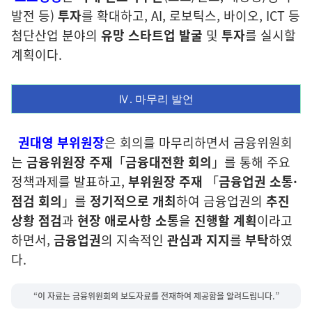
발전 등)
투자
를 확대하고, AI, 로보틱스, 바이오, ICT 등
첨단산업 분야의
유망 스타트업 발굴
및
투자
를 실시할
계획이다.
Ⅳ
. 마무리 발언
권대영 부위원장
은 회의를 마무리하면서 금융위원회
는
금융위원장 주재
「
금융대전환
회의
」를 통해 주요
정책과제를 발표하고,
부위원장 주재
「
금융업권 소통·
점검 회의
」를
정기적으로 개최
하여 금융업권의
추진
상황
점검
과
현장 애로사항
소통
을
진행할 계획
이라고
하면서,
금융업권
의 지속적인
관심과 지지
를
부탁
하였
다.
“이 자료는 금융위원회의 보도자료를 전재하여 제공함을 알려드립니다.”