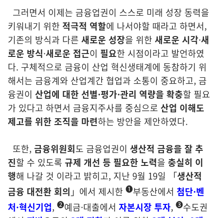
그러면서 이제는 금융업권이 스스로 미래 성장 동력을
키워내기 위한
적극적 역할
에 나서야할 때라고 하면서,
기존의 방식과 다른
새로운 성장
을 위한
새로운 시각
·
새
로운 방식
·
새로운 접근
이
필요
한 시점이라고 발언하였
다. 구체적으로 금융이 산업 혁신생태계에 동참하기 위
해서는 금융계와 산업계간 협업과 소통이 중요하고, 금
융권이
산업에 대한 선별·평가·관리 역량을
확충
할 필요
가 있다고 하면서 금융지주사를 중심으로
산업 이해도
제고를 위한 조직을 마련
하는 방안을 제안하였다.
또한,
금융위원회
도 금융업권이
생산적 금융을 잘 추
진
할 수 있도록
규제
개선 등 필요한 노력
을
충실히 이
행
해 나갈 것 이라고 밝히고, 지난 9월 19일 「
생산적
➊
금융
대전환
회의
」에서 제시한
부동산에서
첨단·벤
➋
➌
처·혁신기업
,
예금·대출에서
자본
시장 투자
,
수도권