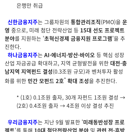
은행만 취급
신한금융지주
는 그룹차원의
통합관리조직
(PMO)을
운
영
중으로, 미래 첨단 전략산업 등
15대 선도 프로젝트
분야
를 지원하는 '
초혁신경제 금융지원 프
로그램
'을 추
진한다.
하나금융지주
는
AI·에너지·방산·바이오
등 핵심 성장
산업 자금공급 확대하고, 지역 균형발전을 위한
대전·충
남지역 지역펀드 결성
(0.3조원 규모)과 벤처투자 활성
*
화를 위한
민간 모펀드 2호
확대 조성
을 추진한다.
* (1호) 0.1조원 출자, 30개 자펀드 1조원 결성 →
(2호) 0.4조원 출자 → 4조원 이상 결성 추진
우리
금융지주
는 지난 9월 발표한 '
미래동반성장 프로
젝트
'를 통해
10대
첨단전략산업 분야
및
관련 전·후방