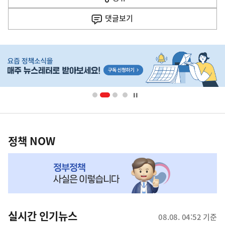
열
음
기
댓글
보기
기
사
히
단
배
너
영
정
역
책
정책 NOW
NOW,
MY
맞
춤
뉴
실시간 인기뉴스
08.08. 04:52 기준