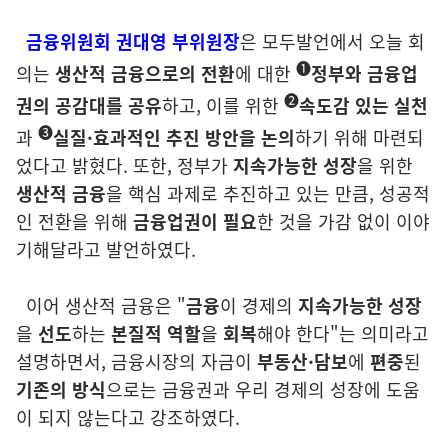
금융위원회 권대영 부위원장
은 모두발언에서 오늘 회
➊
의는
생산적 금융으로의
전환
에 대한
정부와 금융업
➋
권의 공감대를 공유
하고, 이를 위한
속도감
있는 실천
➌
과
실질·효과적인
추진 방안을 논의
하기 위해 마련되
었다고 밝혔다. 또한, 정부가
지속가능한 성장
을 위한
생산적 금융
을 핵심 과제로 추진하고 있는 만큼, 성공적
인 전환을 위해
금융업권이 필요
한 것을 가감 없이 이야
기해달라고 발언하였다.
이어 생산적 금융은 "
금융
이 경제의
지속가능한 성장
을
선도
하는
본질적
역할
을
회복
해야 한다"는 의미라고
설명하면서, 금융시장의 자금이
부동산
·
담보
에
편중
된
기존의 방식
으로는
금융권과 우리 경제의 성장에 도움
이 되지 않는다고 강조하였다.