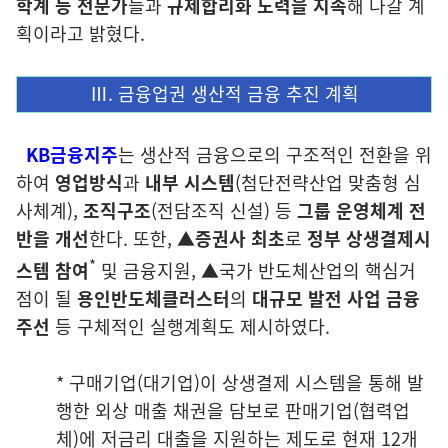
학계 등 전문가
들과
규제합리화 노력을 지속
해 나갈 계
획이라고 밝혔다.
Ⅲ. 금융업권 생산적 금융 추진 계획
KB금융지주
는 생산적 금융으로의 구조적인 전환을 위
하여
영업방식
과
내부
시스템
(첨단전략산업 맞춤형 심
사체계),
조직구조
(전담조직 신설) 등
그룹 운영
체계 전
반을 개선
한다. 또한, ▲
증권사 최초
로
정부 상생결제
시
*
스템 참여
및 금융지원, ▲국가 반도체산업의 핵심거
점이 될
용인반도체
클러스터
의
대규모 발전 사업
금융
주선
등 구체적인 실행계획도 제시하였다.
* 구매기업(대기업)이 상생결제 시스템을 통해 발
행한 외상 매출 채권을 담보로 판매기업(협력업
체)에 저금리 대출을 지원하는 제도로 현재 12개