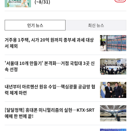
(~8/31)
인
인기 뉴스
최신 뉴스
기,
인
기
최
거주용 1주택, 시가 20억 원까지 종부세 과세 대상
뉴
서 제외
신,
스
오
'서울대 10개 만들기' 본격화…거점 국립대 3곳 신
늘
속 선정
의
영
내년부터 아르헨산 원유 수입…핵심광물 공급망 협
상
력 체계 마련
,
오
[달달정책] 휴대폰 미니멀리즘의 실현…KTX·SRT
예매 한 번에 끝!
늘
의