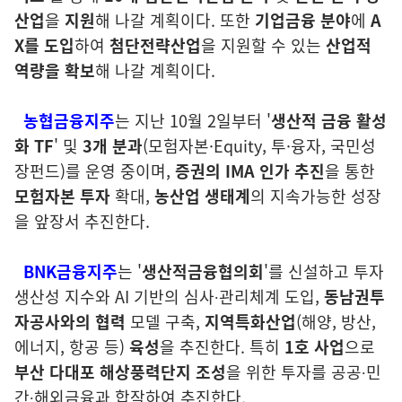
산업
을
지원
해 나갈 계획이다. 또한
기업금융 분야
에
A
X를 도입
하여
첨단전략산업
을 지원할 수 있는
산업적
역량을 확보
해 나갈 계획이다.
농협금융지주
는 지난 10월 2일부터 '
생산적 금융 활성
화 TF
' 및
3개 분과
(모험자본·Equity, 투·융자, 국민성
장펀드)를 운영 중이며,
증권의 IMA 인가
추진
을 통한
모험자본 투자
확대,
농산업 생태계
의 지속가능한 성장
을 앞장서 추진한다.
BNK금융지주
는 '
생산적금융협의회
'를 신설하고 투자
생산성 지수와 AI 기반의 심사∙관리체계 도입,
동남권투
자공사와의 협력
모델 구축,
지역특화산업
(해양, 방산,
에너지, 항공 등)
육성
을 추진한다. 특히
1호 사업
으로
부산 다대포 해상풍력단지 조성
을 위한 투자를 공공∙민
간∙해외금융과 합작하여 추진한다.