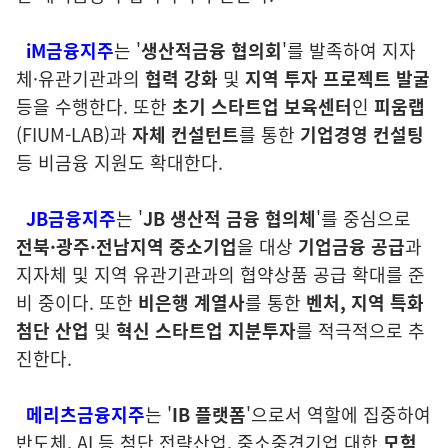
iM금융지주
는 '
생산적금융 협의회
'를 발족하여 지자
체·유관기관과의
협력 강화
및
지역 투자 프로젝트 발굴
등을 수행한다. 또한
초기 스타트업
보육센터
인
피움랩
(FIUM-LAB)과
자체 컨설턴트
를 통한
기업경영 컨설팅
등 비금융 지원도 확대한다.
JB금융지주
는 '
JB 생산적 금융 협의체
'를 중심으로
전북·광주·전남지역
중소기업
을 대상
기업금융 공급
과
지자체 및 지역 유관기관과의 협약상품 공급 확대를 준
비 중이다. 또한
비은행 계열사
를 통한
벤처, 지역 특화
첨단 산업
및
혁신 스타트업 지분투자
를 적극적으로 추
진한다.
메리츠금융지주
는 '
IB 플랫폼
'으로서 역할에 집중하여
반도체, AI 등 첨단 전략산업, 중소중견기업 대한
모험