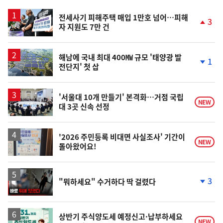
스
전세사기 피해주택 매입 1만호 넘어…피해
3
자 지원도 7만 건
단
계
상
승
해남에 국내 최대 400㎿ 규모 '태양광 발
1
전단지' 첫 삽
단
계
하
락
'서울대 10개 만들기' 본격화…거점 국립
NEW
대 3곳 신속 선정
'2026 주민등록 비대면 사실조사' 기간이
NEW
돌아왔어요!
영
3
"뭐하세요" 수거하다 딱 걸렸다
상
단
계
하
락
상반기 주식양도세 예정신고·납부하세요
NEW