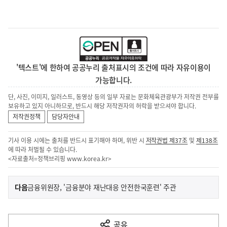
'텍스트'에 한하여 공공누리 출처표시의 조건에 따라 자유이용이
가능합니다.
단, 사진, 이미지, 일러스트, 동영상 등의 일부 자료는 문화체육관광부가 저작권 전부를
보유하고 있지 아니하므로, 반드시 해당 저작권자의 허락을 받으셔야 합니다.
저작권정책
담당자안내
기사 이용 시에는 출처를 반드시 표기해야 하며, 위반 시
저작권법 제37조
및
제138조
에 따라 처벌될 수 있습니다.
<자료출처=정책브리핑
www.korea.kr
>
이
기
다음
금융위원장, '금융분야 재난대응 안전한국훈련' 주관
사
전
다
공유