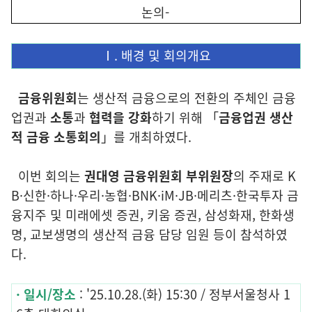
논의-
Ⅰ. 배경 및 회의개요
금융위원회
는 생산적 금융으로의 전환의 주체인 금융
업권과
소통
과
협력을 강화
하기 위해 「
금융업권 생산
적 금융 소통회의
」를 개최하였다.
이번 회의는
권대영 금융위원회 부위원장
의 주재로 K
B·신한·하나·우리·농협·BNK·iM·JB·메리츠·한국투자 금
융지주 및 미래에셋 증권, 키움 증권, 삼성화재, 한화생
명, 교보생명의 생산적 금융 담당 임원 등이 참석하였
다.
· 일시/장소
: '25.10.28.(화) 15:30 / 정부서울청사 1