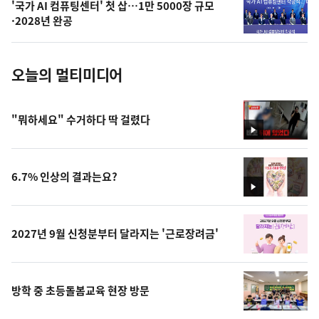
'국가 AI 컴퓨팅센터' 첫 삽…1만 5000장 규모
사
·2028년 완공
진
오늘의 멀티미디어
"뭐하세요" 수거하다 딱 걸렸다
영
상
6.7% 인상의 결과는요?
영
상
2027년 9월 신청분부터 달라지는 '근로장려금'
방학 중 초등돌봄교육 현장 방문