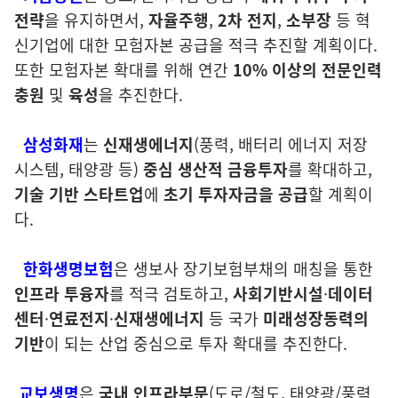
전략
을 유지하면서,
자율주행
,
2차 전지
,
소부장
등 혁
신기업에 대한 모험자본 공급을 적극 추진할 계획이다.
또한 모험자본 확대를 위해 연간
10% 이상의 전문인력
충원
및
육성
을 추진한다.
삼성화재
는
신재생에너지
(풍력, 배터리 에너지 저장
시스템, 태양광 등)
중심 생산적 금융투자
를 확대하고,
기술 기반 스타트업
에
초기 투자자금을 공급
할 계획이
다.
한화생명보험
은 생보사 장기보험부채의 매칭을 통한
인프라 투융자
를 적극 검토하고,
사회기반시설
·
데이터
센터
·
연료전지
·
신재생에너지
등 국가
미래성장동력의
기반
이 되는 산업 중심으로 투자 확대를 추진한다.
교보생명
은
국내 인프라부문
(도로/철도, 태양광/풍력