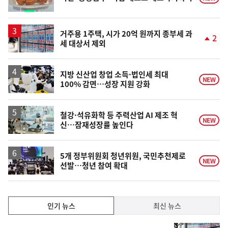
거주용 1주택, 시가 20억 원까지 종부세 과
2
세 대상서 제외
단
계
상
승
지방 신산업 창업 소득·법인세 최대
NEW
100% 감면…성장 지원 강화
철강·석유화학 등 주력산업 AI 제조 혁
NEW
신…잠재성장률 높인다
5개 정부위원회 청년위원, 국민추천제로
NEW
선발…청년 참여 확대
인
인기 뉴스
최신 뉴스
기,
인