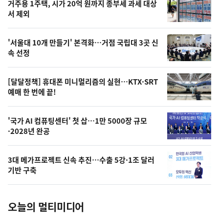
기
최
거주용 1주택, 시가 20억 원까지 종부세 과세 대상
뉴
서 제외
신,
스
오
'서울대 10개 만들기' 본격화…거점 국립대 3곳 신
늘
속 선정
의
영
[달달정책] 휴대폰 미니멀리즘의 실현…KTX·SRT
상
예매 한 번에 끝!
,
오
'국가 AI 컴퓨팅센터' 첫 삽…1만 5000장 규모
·2028년 완공
늘
의
3대 메가프로젝트 신속 추진…수출 5강·1조 달러
사
기반 구축
진
오늘의 멀티미디어