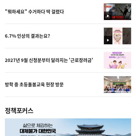
"뭐하세요" 수거하다 딱 걸렸다
영
상
6.7% 인상의 결과는요?
영
상
2027년 9월 신청분부터 달라지는 '근로장려금'
방학 중 초등돌봄교육 현장 방문
정책포커스