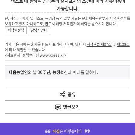
'텍스트'에 한하여 공공누리 출처표시의 조건에 따라 자유이용이
가능합니다.
단, 사진, 이미지, 일러스트, 동영상 등의 일부 자료는 문화체육관광부가 저작권 전부를
보유하고 있지 아니하므로, 반드시 해당 저작권자의 허락을 받으셔야 합니다.
저작권정책
담당자안내
기사 이용 시에는 출처를 반드시 표기해야 하며, 위반 시
저작권법 제37조
및
제138조
에 따라 처벌될 수 있습니다.
<자료출처=정책브리핑
www.korea.kr
>
이
기
다음
농업인의 날 30주년, 농정혁신과 미래를 말하다.
사
전
다
공유
열
음
기
댓글
보기
기
사
히