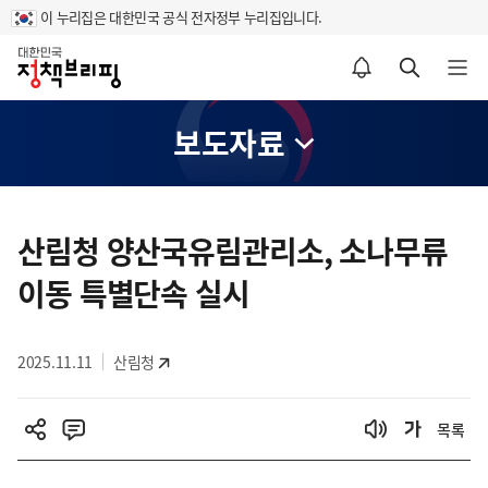
이 누리집은 대한민국 공식 전자정부 누리집입니다.
홈
알림설정 바로가기
검색 바로가기
메뉴 열기
보도자료
콘
텐
산림청 양산국유림관리소, 소나무류
츠
이동 특별단속 실시
영
역
2025.11.11
산림청
목록