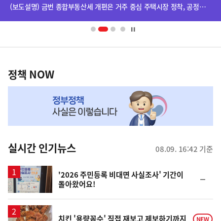
단
(보도설명) 금번 종합부동산세 개편은 거주 중심 주택시장 정착, 공정과세 및 과세형평 제고를 위한 것입니다.
배
너
영
정
역
책
정책 NOW
NOW,
MY
맞
춤
뉴
실시간 인기뉴스
08.09. 16:42 기준
스
'2026 주민등록 비대면 사실조사' 기간이
순
돌아왔어요!
위
동
일
치킨 '용량꼼수' 직접 재보고 제보하기까지
NEW