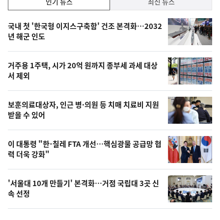
인기 뉴스
최신 뉴스
기,
인
기
최
국내 첫 '한국형 이지스구축함' 건조 본격화…2032
뉴
년 해군 인도
신,
스
오
거주용 1주택, 시가 20억 원까지 종부세 과세 대상
늘
서 제외
의
영
보훈의료대상자, 인근 병·의원 등 치매 치료비 지원
상
받을 수 있어
,
오
이 대통령 "한-칠레 FTA 개선…핵심광물 공급망 협
력 더욱 강화"
늘
의
'서울대 10개 만들기' 본격화…거점 국립대 3곳 신
사
속 선정
진