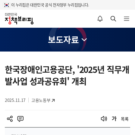
이 누리집은 대한민국 공식 전자정부 누리집입니다.
홈
알림설정 바로가기
검색 바로가기
메뉴 열기
보도자료
콘
텐
한국장애인고용공단, '2025년 직무개
츠
발사업 성과공유회' 개최
영
역
2025.11.17
고용노동부
목록