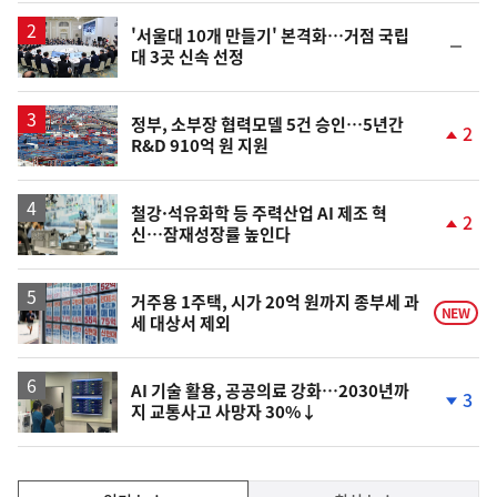
일
'서울대 10개 만들기' 본격화…거점 국립
순
대 3곳 신속 선정
위
동
일
정부, 소부장 협력모델 5건 승인…5년간
2
R&D 910억 원 지원
단
계
상
승
철강·석유화학 등 주력산업 AI 제조 혁
2
신…잠재성장률 높인다
단
계
상
승
거주용 1주택, 시가 20억 원까지 종부세 과
NEW
세 대상서 제외
AI 기술 활용, 공공의료 강화…2030년까
3
지 교통사고 사망자 30%↓
단
계
하
락
인