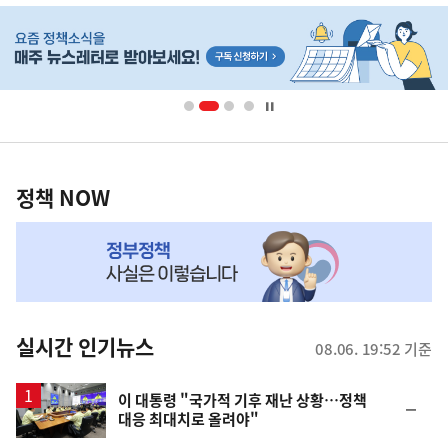
히
단
배
너
영
정
역
책
정책 NOW
NOW,
MY
맞
춤
뉴
실시간 인기뉴스
08.06. 19:52 기준
스
이 대통령 "국가적 기후 재난 상황…정책
순
대응 최대치로 올려야"
위
동