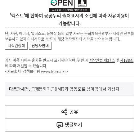
'텍스트'에 한하여 공공누리 출처표시의 조건에 따라 자유이용이
가능합니다.
단, 사진, 이미지, 일러스트, 동영상 등의 일부 자료는 문화체육관광부가 저작권 전부를
보유하고 있지 아니하므로, 반드시 해당 저작권자의 허락을 받으셔야 합니다.
저작권정책
담당자안내
기사 이용 시에는 출처를 반드시 표기해야 하며, 위반 시
저작권법 제37조
및
제138조
에 따라 처벌될 수 있습니다.
<자료출처=정책브리핑
www.korea.kr
>
이
기
다음
관세청, 국제통화기금(IMF)과 공동으로 남아공에서 가상자산 관련 범죄 대응 워크숍 개최
사
전
다
공유
열
음
기
댓글
보기
기
사