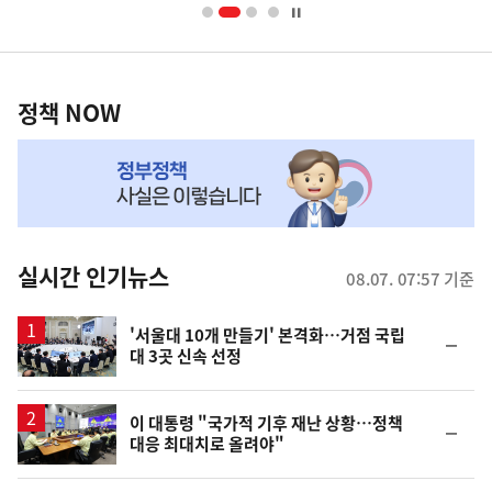
너
영
정
역
책
정책 NOW
NOW,
MY
맞
춤
뉴
실시간 인기뉴스
08.07. 07:57 기준
스
'서울대 10개 만들기' 본격화…거점 국립
순
대 3곳 신속 선정
위
동
일
이 대통령 "국가적 기후 재난 상황…정책
순
대응 최대치로 올려야"
위
동
일