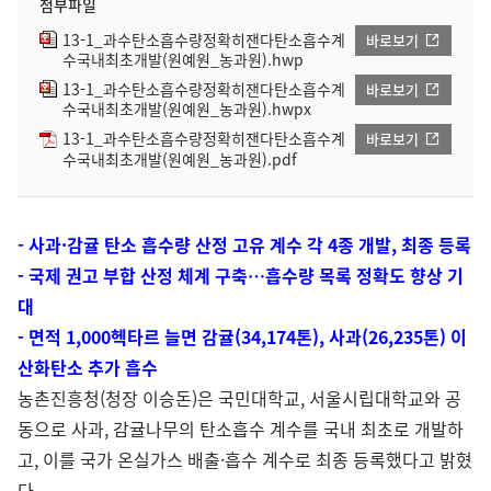
첨부파일
13-1_과수탄소흡수량정확히잰다탄소흡수계
바로보기
수국내최초개발(원예원_농과원).hwp
13-1_과수탄소흡수량정확히잰다탄소흡수계
바로보기
수국내최초개발(원예원_농과원).hwpx
13-1_과수탄소흡수량정확히잰다탄소흡수계
바로보기
수국내최초개발(원예원_농과원).pdf
- 사과·감귤 탄소 흡수량 산정 고유 계수 각 4종 개발, 최종 등록
- 국제 권고 부합 산정 체계 구축…흡수량 목록 정확도 향상 기
대
- 면적 1,000헥타르 늘면 감귤(34,174톤), 사과(26,235톤) 이
산화탄소 추가 흡수
농촌진흥청(청장 이승돈)은 국민대학교, 서울시립대학교와 공
동으로 사과, 감귤나무의 탄소흡수 계수를 국내 최초로 개발하
고, 이를 국가 온실가스 배출·흡수 계수로 최종 등록했다고 밝혔
다.