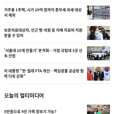
스
오
거주용 1주택, 시가 20억 원까지 종부세 과세 대상
늘
서 제외
의
영
보훈의료대상자, 인근 병·의원 등 치매 치료비 지원
상
받을 수 있어
,
오
'서울대 10개 만들기' 본격화…거점 국립대 3곳 신
속 선정
늘
의
이 대통령 "한-칠레 FTA 개선…핵심광물 공급망 협
사
력 더욱 강화"
진
오늘의 멀티미디어
5만원으로 4인 가족 장보기 가능?