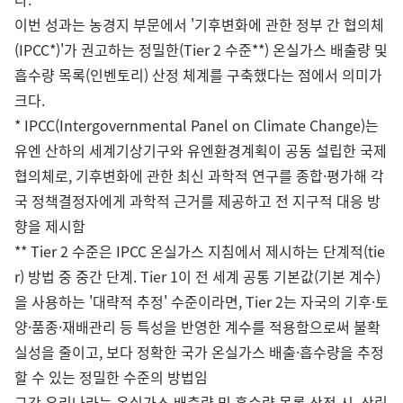
이번 성과는 농경지 부문에서 '기후변화에 관한 정부 간 협의체
(IPCC*)'가 권고하는 정밀한(Tier 2 수준**) 온실가스 배출량 및
흡수량 목록(인벤토리) 산정 체계를 구축했다는 점에서 의미가
크다.
* IPCC(Intergovernmental Panel on Climate Change)는
유엔 산하의 세계기상기구와 유엔환경계획이 공동 설립한 국제
협의체로, 기후변화에 관한 최신 과학적 연구를 종합·평가해 각
국 정책결정자에게 과학적 근거를 제공하고 전 지구적 대응 방
향을 제시함
** Tier 2 수준은 IPCC 온실가스 지침에서 제시하는 단계적(tie
r) 방법 중 중간 단계. Tier 1이 전 세계 공통 기본값(기본 계수)
을 사용하는 '대략적 추정' 수준이라면, Tier 2는 자국의 기후·토
양·품종·재배관리 등 특성을 반영한 계수를 적용함으로써 불확
실성을 줄이고, 보다 정확한 국가 온실가스 배출·흡수량을 추정
할 수 있는 정밀한 수준의 방법임
그간 우리나라는 온실가스 배출량 및 흡수량 목록 산정 시, 산림