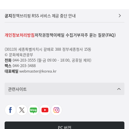
공지
정책브리핑 RSS 서비스 제공 중단 안내
개인정보처리방침
저작권정책
이메일 수집거부
자주 묻는 질문(FAQ)
(30119) 세종특별자치시 갈매로 388 정부세종청사 15동
© 문화체육관광부
전화
044-203-3555 (월-금 09:00 - 18:00, 공휴일 제외)
팩스
044-203-3488
대표메일
webmaster@korea.kr
관련사이트
페
X
네
유
인
이
바
이
튜
스
스
로
버
브
타
PC 버전