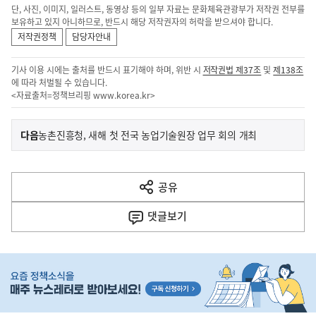
단, 사진, 이미지, 일러스트, 동영상 등의 일부 자료는 문화체육관광부가 저작권 전부를
보유하고 있지 아니하므로, 반드시 해당 저작권자의 허락을 받으셔야 합니다.
저작권정책
담당자안내
기사 이용 시에는 출처를 반드시 표기해야 하며, 위반 시
저작권법 제37조
및
제138조
에 따라 처벌될 수 있습니다.
<자료출처=정책브리핑
www.korea.kr
>
이
기
다음
농촌진흥청, 새해 첫 전국 농업기술원장 업무 회의 개최
사
전
다
공유
열
음
기
댓글
보기
기
사
히
단
배