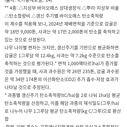
** 4종: △지상부 바이오매스 상대생장식 △뿌리-지상부 비율
△탄소함량비 △갱신 주기별 바이오매스 탄소축적량
이 계수를 적용해 보니, 2024년 재배면적을 기준으로 감귤은
약 18만 9,000톤, 사과는 약 17만 2,000톤의 탄소를 축적하고
있는 것으로 산정된다.
나무 나이별 편차는 크지만, 갱신주기를 기반으로 평균화하면
감귤은 1그루당 약 12.4kg, 사과는 약 7.2kg 수준으로 탄소를
축적하는 것으로 평가된다.* 면적 1,000헥타르(ha)가 증가할
것을 가정했을 때, 사과 과수원은 약 26만 235톤, 감귤 과수원
은 약 34만 174톤의 이산화탄소(CO2) 추가 흡수·저장 효과가
나타날 것으로 추정된다.
* 과종별 갱신주기 탄소축적량(tC/ha)을 2로 나눠 1ha당 평균
탄소축적량을 산정하고, 이를 해당 과종의 재식밀도(그루/ha)
로 나누어 나무 1그루당 평균 탄소축적량(kg C/그루)으로 환산
함
한편, 이번 계수는 기후에너지환경부 산하 온실가스종합정보