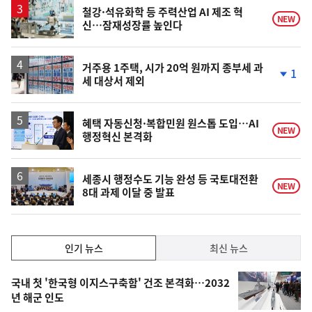
철강·석유화학 등 주력산업 AI 제조 혁
NEW
신…잠재성장률 높인다
거주용 1주택, 시가 20억 원까지 종부세 과
1
세 대상서 제외
단
계
하
락
혜택 자동신청·복합민원 원스톱 도입…AI
NEW
행정혁신 본격화
세종시 행정수도 기능 완성 등 국토대전환
NEW
8대 과제 이달 중 발표
인
인기 뉴스
최신 뉴스
기,
인
기
최
국내 첫 '한국형 이지스구축함' 건조 본격화…2032
뉴
년 해군 인도
신,