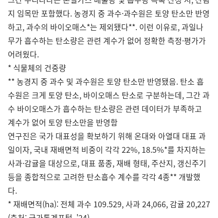
지 임목만 포함했다. 농경지 중 과수·과수원은 토양 탄소만 반영
하고, 과수의 바이오매스*는 제외됐다**. 이런 이유로, 과일나
무가 흡수하는 탄소량은 관련 계수가 없어 정확한 측정·평가가
어려웠다.
* 식물체의 건중량
** 농경지 중 과수 및 과수원은 토양 탄소만 반영됐음. 탄소 흡
수원은 크게 토양 탄소, 바이오매스 탄소로 구분하는데, 그간 과
수 바이오매스가 흡수하는 탄소량은 관련 데이터가 부족하고
계수가 없어 토양 탄소만을 반영함
연구진은 국가 대표성을 확보하기 위해 온대와 아열대 대표 과
일이자, 국내 재배면적 비중이 각각 22%, 18.5%*를 차지하는
사과·감귤을 대상으로, 대표 품종, 재배 형태, 주산지, 갱신주기
등을 종합적으로 고려한 탄소흡수 계수를 각각 4종** 개발했
다.
* 재배면적(ha): 전체 과수 109.529, 사과 24,066, 감귤 20,227
(출처: 국가통계포털, '24)