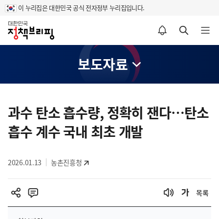
이 누리집은 대한민국 공식 전자정부 누리집입니다.
홈
알림설정 바로가기
검색 바로가기
메뉴 열기
보도자료
콘
텐
과수 탄소 흡수량, 정확히 잰다…탄소
츠
흡수 계수 국내 최초 개발
영
역
2026.01.13
농촌진흥청
목록