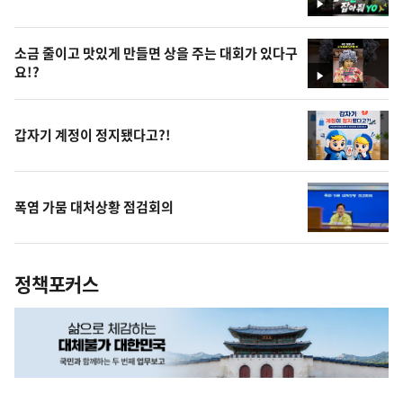
영
상
소금 줄이고 맛있게 만들면 상을 주는 대회가 있다구
요!?
영
상
갑자기 계정이 정지됐다고?!
폭염 가뭄 대처상황 점검회의
정책포커스