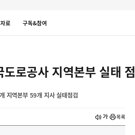
책자료
구독&참여
한국도로공사 지역본부 실태 
개 지역본부 59개 지사 실태점검
시작
열기
목록