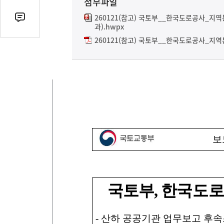
첨부파일
열
기
260121(참고) 국토부__한국도로공사_지
댓
과).hwpx
글
260121(참고) 국토부__한국도로공사_지역
수
(클
릭
시
댓
글
로
이
동)