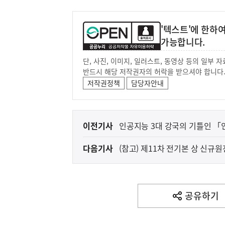
'텍스트'에 한하
가능합니다.
단, 사진, 이미지, 일러스트, 동영상 등의 일부
반드시 해당 저작권자의 허락을 받으셔야 합니다
저작권정책
담당자안내
이
이전기사
인공지능 3대 강국의 기틀인 
전
다음기사
(참고) 제11차 전기본 상 신규
다
음
기
사
공유하기
열
기
영