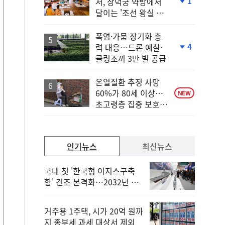
1
서, 창덕궁 약방에서
단
달이는 '조선 왕실 보
계
양 비법'
하
락
폭염·가뭄 장기화 총
4
력 대응…드론 예찰·
단
쿨링조끼 3만 벌 공급
계
하
락
온열질환 추정 사망
60%가 80세 이상…
NEW
초고령층 집중 보호
강화
인기뉴스
최신뉴스
국내 첫 '한국형 이지스구축
함' 건조 본격화…2032년 해
군 인도
거주용 1주택, 시가 20억 원까
지 종부세 과세 대상서 제외