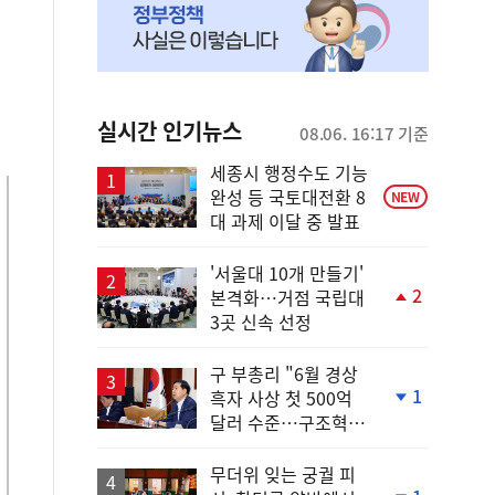
실시간 인기뉴스
08.06. 16:17 기준
세종시 행정수도 기능
완성 등 국토대전환 8
NEW
대 과제 이달 중 발표
'서울대 10개 만들기'
2
본격화…거점 국립대
단
3곳 신속 선정
계
상
승
구 부총리 "6월 경상
1
흑자 사상 첫 500억
단
달러 수준…구조혁신
계
총력"
하
락
무더위 잊는 궁궐 피