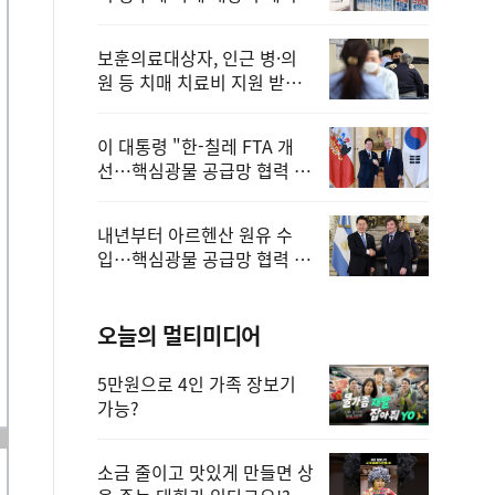
보훈의료대상자, 인근 병·의
원 등 치매 치료비 지원 받을
수 있어
이 대통령 "한-칠레 FTA 개
선…핵심광물 공급망 협력 더
욱 강화"
내년부터 아르헨산 원유 수
입…핵심광물 공급망 협력 체
계 마련
오늘의 멀티미디어
5만원으로 4인 가족 장보기
가능?
소금 줄이고 맛있게 만들면 상