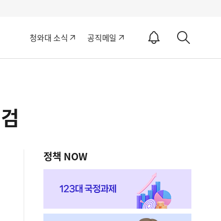
알
청와대 소식
공직메일
림
상
ON
세
검
색
점검
정책 NOW