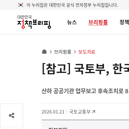
이 누리집은 대한민국 공식 전자정부 누리집입니다.
뉴스
브리핑룸
정
대
한
민
국
정
사
브리핑룸
보도자료
책
홈
브
이
으
[참고] 국토부, 
콘
리
트
로
핑
텐
이
츠
동
영
산하 공공기관 업무보고 후속조치로 8
경
역
로
2026.01.21
국토교통부
공
유