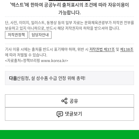
'텍스트'에 한하여 공공누리 출처표시의 조건에 따라 자유이용이
가능합니다.
단, 사진, 이미지, 일러스트, 동영상 등의 일부 자료는 문화체육관광부가 저작권 전부를
보유하고 있지 아니하므로, 반드시 해당 저작권자의 허락을 받으셔야 합니다.
저작권정책
담당자안내
기사 이용 시에는 출처를 반드시 표기해야 하며, 위반 시
저작권법 제37조
및
제138조
에 따라 처벌될 수 있습니다.
<자료출처=정책브리핑
www.korea.kr
>
이
기
다음
산림청, 설 성수품 수급 안정 위해 총력!
사
전
다
공유
열
음
기
댓글
보기
기
사
히