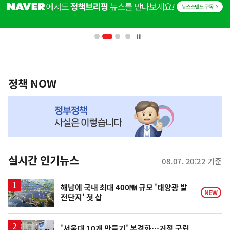
단
배
너
영
정
역
책
정책 NOW
NOW,
MY
맞
춤
뉴
실시간 인기뉴스
08.07. 20:22 기준
스
해남에 국내 최대 400㎿ 규모 '태양광 발
NEW
전단지' 첫 삽
'서울대 10개 만들기' 본격화…거점 국립