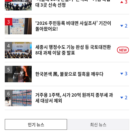
3
대 3곳 신속 선정
단
계
상
승
'2026 주민등록 비대면 사실조사' 기간이
2
돌아왔어요!
단
계
하
락
세종시 행정수도 기능 완성 등 국토대전환
NEW
8대 과제 이달 중 발표
영
3
한국본색 黑, 불꽃으로 칠흑을 깨우다
상
단
계
하
락
거주용 1주택, 시가 20억 원까지 종부세 과
2
세 대상서 제외
단
계
하
락
인
인기 뉴스
최신 뉴스
기,
인