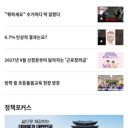
"뭐하세요" 수거하다 딱 걸렸다
영
상
6.7% 인상의 결과는요?
영
상
2027년 9월 신청분부터 달라지는 '근로장려금'
방학 중 초등돌봄교육 현장 방문
정책포커스