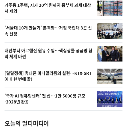
기
최
거주용 1주택, 시가 20억 원까지 종부세 과세 대상
뉴
서 제외
신,
스
오
'서울대 10개 만들기' 본격화…거점 국립대 3곳 신
늘
속 선정
의
영
내년부터 아르헨산 원유 수입…핵심광물 공급망 협
상
력 체계 마련
,
오
[달달정책] 휴대폰 미니멀리즘의 실현…KTX·SRT
예매 한 번에 끝!
늘
의
'국가 AI 컴퓨팅센터' 첫 삽…1만 5000장 규모
사
·2028년 완공
진
오늘의 멀티미디어