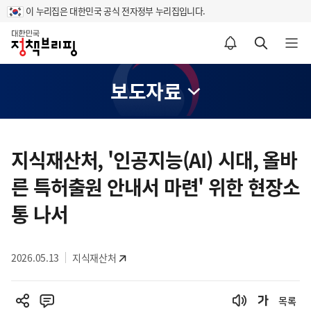
이 누리집은 대한민국 공식 전자정부 누리집입니다.
홈
알림설정 바로가기
검색 바로가기
메뉴 열기
보도자료
콘
텐
지식재산처, '인공지능(AI) 시대, 올바
츠
른 특허출원 안내서 마련' 위한 현장소
영
역
통 나서
2026.05.13
지식재산처
목록