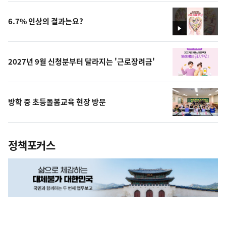
상
6.7% 인상의 결과는요?
영
상
2027년 9월 신청분부터 달라지는 '근로장려금'
방학 중 초등돌봄교육 현장 방문
정책포커스