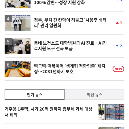
100% 감면…성장 지원 강화
단
계
하
락
정부, 부처 간 칸막이 허물고 '사용후 배터
2
리' 관리 일원화
단
계
상
승
동네 보건소도 대학병원급 AI 진료…AI진
3
료지원 도구 전국 보급
단
계
하
락
떡국떡·떡볶이떡 '생계형 적합업종' 재지
NEW
정…2031년까지 보호
인
인기 뉴스
최신 뉴스
기,
인
기
최
거주용 1주택, 시가 20억 원까지 종부세 과세 대상
뉴
서 제외
신,
스
오