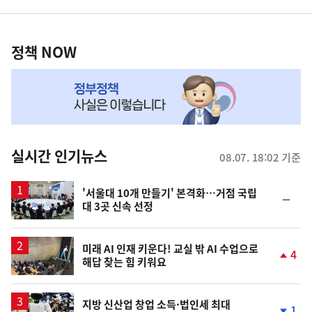
영
정
역
책
정책 NOW
NOW,
MY
맞
춤
뉴
실시간 인기뉴스
08.07. 18:02 기준
스
'서울대 10개 만들기' 본격화…거점 국립
순
대 3곳 신속 선정
위
동
일
미래 AI 인재 키운다! 교실 밖 AI 수업으로
4
해답 찾는 힘 키워요
단
계
상
승
지방 신산업 창업 소득·법인세 최대
1