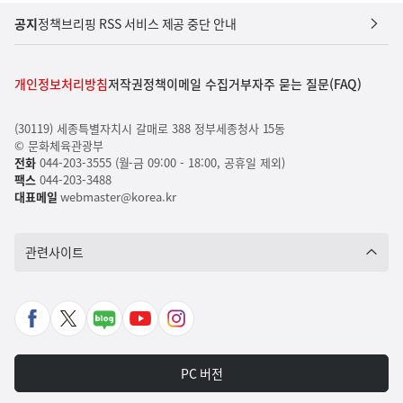
공지
정책브리핑 RSS 서비스 제공 중단 안내
개인정보처리방침
저작권정책
이메일 수집거부
자주 묻는 질문(FAQ)
(30119) 세종특별자치시 갈매로 388 정부세종청사 15동
© 문화체육관광부
전화
044-203-3555 (월-금 09:00 - 18:00, 공휴일 제외)
팩스
044-203-3488
대표메일
webmaster@korea.kr
관련사이트
페
X
네
유
인
이
바
이
튜
스
스
로
버
브
타
PC 버전
북
가
포
바
그