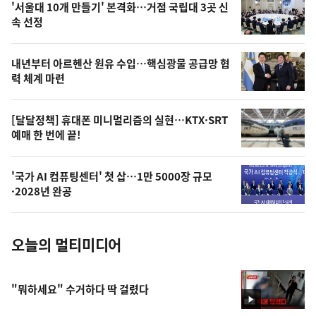
'서울대 10개 만들기' 본격화…거점 국립대 3곳 신
늘
속 선정
의
영
내년부터 아르헨산 원유 수입…핵심광물 공급망 협
상
력 체계 마련
,
오
[달달정책] 휴대폰 미니멀리즘의 실현…KTX·SRT
예매 한 번에 끝!
늘
의
'국가 AI 컴퓨팅센터' 첫 삽…1만 5000장 규모
사
·2028년 완공
진
오늘의 멀티미디어
"뭐하세요" 수거하다 딱 걸렸다
영