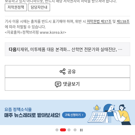
보유하고 있지 아니하므로, 반드시 해당 저작권자의 허락을 받으셔야 합니다.
저작권정책
담당자안내
기사 이용 시에는 출처를 반드시 표기해야 하며, 위반 시
저작권법 제37조
및
제138조
에 따라 처벌될 수 있습니다.
<자료출처=정책브리핑
www.korea.kr
>
이
기
다음
지재위, 미투제품 대응 본격화... 산학연 전문가와 실태진단, 해법 모색 나선다
사
전
다
공유
열
음
기
댓글
보기
기
사
히
단
배
너