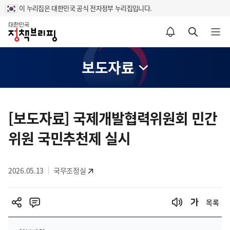
이 누리집은 대한민국 공식 전자정부 누리집입니다.
홈
알림설정 바로가기
검색 바로가기
메뉴 열기
보도자료
콘
텐
[보도자료] 국제개발협력위원회 민간
츠
위원 국민추천제 실시
영
역
2026.05.13
국무조정실
목록