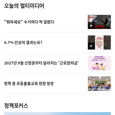
오늘의 멀티미디어
"뭐하세요" 수거하다 딱 걸렸다
영
상
6.7% 인상의 결과는요?
영
상
2027년 9월 신청분부터 달라지는 '근로장려금'
방학 중 초등돌봄교육 현장 방문
정책포커스