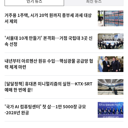
인기 뉴스
최신 뉴스
기,
인
기
최
거주용 1주택, 시가 20억 원까지 종부세 과세 대상
뉴
서 제외
신,
스
오
'서울대 10개 만들기' 본격화…거점 국립대 3곳 신
늘
속 선정
의
영
내년부터 아르헨산 원유 수입…핵심광물 공급망 협
상
력 체계 마련
,
오
[달달정책] 휴대폰 미니멀리즘의 실현…KTX·SRT
예매 한 번에 끝!
늘
의
'국가 AI 컴퓨팅센터' 첫 삽…1만 5000장 규모
사
·2028년 완공
진