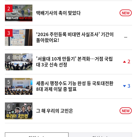
일
영
택배기사의 촉이 맞았다
NEW
상
'2026 주민등록 비대면 사실조사' 기간이
순
돌아왔어요!
위
동
일
'서울대 10개 만들기' 본격화…거점 국립
2
대 3곳 신속 선정
단
계
상
승
세종시 행정수도 기능 완성 등 국토대전환
3
8대 과제 이달 중 발표
단
계
하
락
영
그 해 우리의 고민은
NEW
상
인