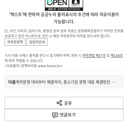
'텍스트'에 한하여 공공누리 출처표시의 조건에 따라 자유이용이
가능합니다.
단, 사진, 이미지, 일러스트, 동영상 등의 일부 자료는 문화체육관광부가 저작권 전부를
보유하고 있지 아니하므로, 반드시 해당 저작권자의 허락을 받으셔야 합니다.
저작권정책
담당자안내
기사 이용 시에는 출처를 반드시 표기해야 하며, 위반 시
저작권법 제37조
및
제138조
에 따라 처벌될 수 있습니다.
<자료출처=정책브리핑
www.korea.kr
>
이
기
다음
계약분쟁 대비부터 해결까지, 중소기업 분쟁 대응 해결방안 제시
사
전
다
공유
열
음
기
댓글
보기
기
사