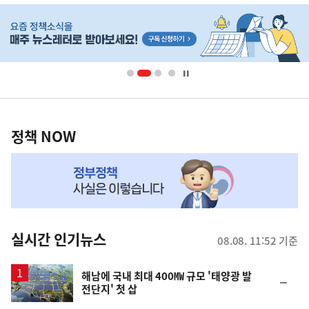
히
단
배
너
영
정
역
책
정책 NOW
NOW,
MY
맞
춤
뉴
실시간 인기뉴스
08.08. 11:52 기준
스
해남에 국내 최대 400㎿ 규모 '태양광 발
순
전단지' 첫 삽
위
동