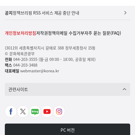
공지
정책브리핑 RSS 서비스 제공 중단 안내
개인정보처리방침
저작권정책
이메일 수집거부
자주 묻는 질문(FAQ)
(30119) 세종특별자치시 갈매로 388 정부세종청사 15동
© 문화체육관광부
전화
044-203-3555 (월-금 09:00 - 18:00, 공휴일 제외)
팩스
044-203-3488
대표메일
webmaster@korea.kr
관련사이트
페
X
네
유
인
이
바
이
튜
스
스
로
버
브
타
PC 버전
북
가
포
바
그