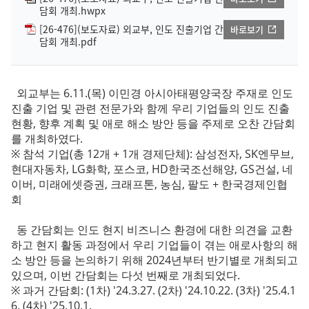
담회 개최.hwpx
[26-476](보도자료) 외교부, 인도 진출기업 간
바로보기
담회 개최.pdf
외교부는 6.11.(목) 이민경 아시아태평양국장 주재로 인도
진출 기업 및 관련 전문가와 함께 우리 기업들의 인도 진출
현황, 향후 계획 및 애로 해소 방안 등을 주제로 오찬 간담회
를 개최하였다.
※ 참석 기업(총 12개 + 1개 경제단체): 삼성전자, SK엔무브,
현대자동차, LG화학, 포스코, HD한국조선해양, GS건설, 네
이버, 미래에셋증권, 크래프톤, 농심, 팔도 + 한국경제인협
회
동 간담회는 인도 현지 비즈니스 환경에 대한 의견을 교환
하고 현지 활동 과정에서 우리 기업들이 겪는 애로사항의 해
소 방안 등을 논의하기 위해 2024년부터 반기별로 개최되고
있으며, 이번 간담회는 다섯 번째로 개최되었다.
※ 과거 간담회: (1차) '24.3.27. (2차) '24.10.22. (3차) '25.4.1
6. (4차) '25.10.1.