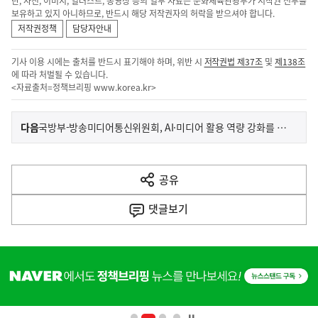
단, 사진, 이미지, 일러스트, 동영상 등의 일부 자료는 문화체육관광부가 저작권 전부를
보유하고 있지 아니하므로, 반드시 해당 저작권자의 허락을 받으셔야 합니다.
저작권정책
담당자안내
기사 이용 시에는 출처를 반드시 표기해야 하며, 위반 시
저작권법 제37조
및
제138조
에 따라 처벌될 수 있습니다.
<자료출처=정책브리핑
www.korea.kr
>
이
기
다음
국방부-방송미디어통신위원회, AI·미디어 활용 역량 강화를 위한 업무협약
사
전
다
공유
열
음
기
댓글
보기
기
사
히
단
배