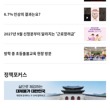
영
상
6.7% 인상의 결과는요?
영
상
2027년 9월 신청분부터 달라지는 '근로장려금'
방학 중 초등돌봄교육 현장 방문
정책포커스