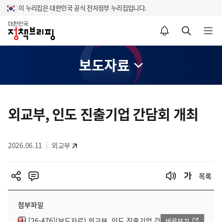
이 누리집은 대한민국 공식 전자정부 누리집입니다.
홈
알림설정 바로가기
검색 바로가기
메뉴 열기
보도자료
콘
텐
외교부, 인도 진출기업 간담회 개최
츠
영
2026.06.11
외교부
역
목록
첨부파일
[26-476](보도자료) 외교부, 인도 진출기업 간
바로보기