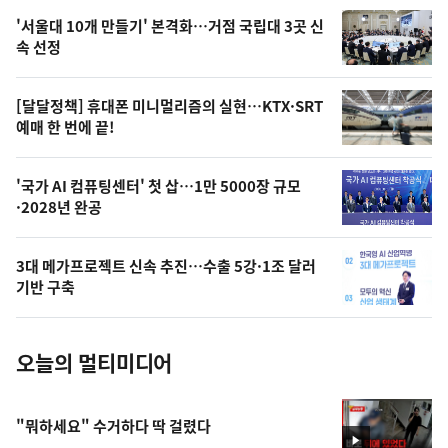
오
'서울대 10개 만들기' 본격화…거점 국립대 3곳 신
늘
속 선정
의
영
[달달정책] 휴대폰 미니멀리즘의 실현…KTX·SRT
상
예매 한 번에 끝!
,
오
'국가 AI 컴퓨팅센터' 첫 삽…1만 5000장 규모
·2028년 완공
늘
의
3대 메가프로젝트 신속 추진…수출 5강·1조 달러
사
기반 구축
진
오늘의 멀티미디어
"뭐하세요" 수거하다 딱 걸렸다