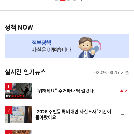
너
영
정
역
책
정책 NOW
NOW,
MY
맞
춤
뉴
실시간 인기뉴스
08.09. 00:47 기준
스
영
2
"뭐하세요" 수거하다 딱 걸렸다
상
단
계
상
승
'2026 주민등록 비대면 사실조사' 기간이
순
돌아왔어요!
위
동
일