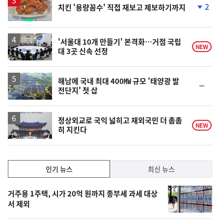
2
치킨 '용량꼼수' 직접 재보고 제보하기까지
단
계
하
락
'서울대 10개 만들기' 본격화…거점 국립
NEW
대 3곳 신속 선정
해남에 국내 최대 400㎿ 규모 '태양광 발
순
전단지' 첫 삽
위
동
일
정상외교로 국익 넓히고 재외국민 더 촘촘
NEW
히 지킨다
인
인기 뉴스
최신 뉴스
기,
인
기
최
거주용 1주택, 시가 20억 원까지 종부세 과세 대상
뉴
서 제외
신,
스