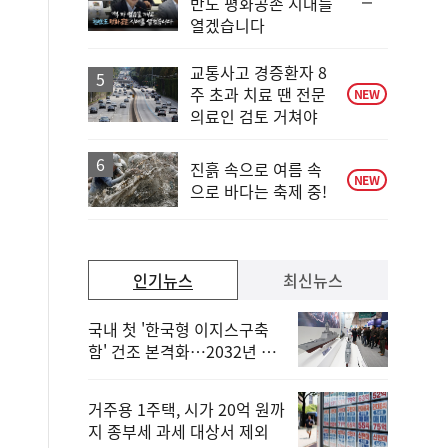
순
반도 평화공존 시대를
위
열겠습니다
동
일
교통사고 경증환자 8
주 초과 치료 땐 전문
NEW
의료인 검토 거쳐야
진흙 속으로 여름 속
NEW
으로 바다는 축제 중!
인기뉴스
최신뉴스
국내 첫 '한국형 이지스구축
함' 건조 본격화…2032년 해
군 인도
거주용 1주택, 시가 20억 원까
지 종부세 과세 대상서 제외