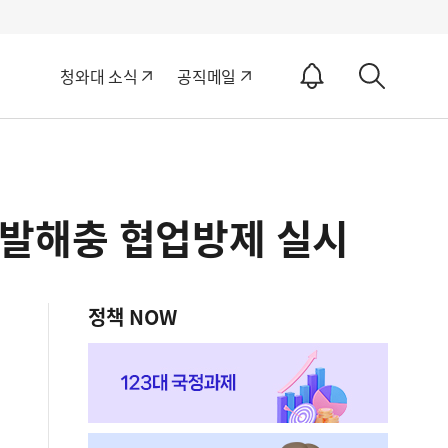
알
청와대 소식
공직메일
림
상
ON
세
검
색
돌발해충 협업방제 실시
정책 NOW