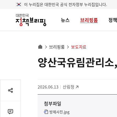
이 누리집은 대한민국 공식 전자정부 누리집입니다.
뉴스
브리핑룸
정
대
한
민
국
정
사
브리핑룸
보도자료
책
홈
브
이
으
양산국유림관리소,
콘
리
트
로
핑
텐
이
츠
동
영
경
2026.06.13
산림청
역
로
공
유
첨부파일
열
기
방제사진.jpg
댓