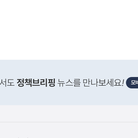
사
남권 반도체 국가산업단지는 관계기관 협의를 통해 추진
실