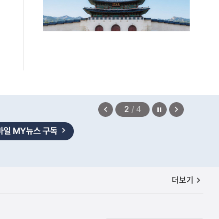
정지
이
다
2
/
4
전
음
보
보
기
기
공지사항
더보기
하고 있습니다
2026.08.06