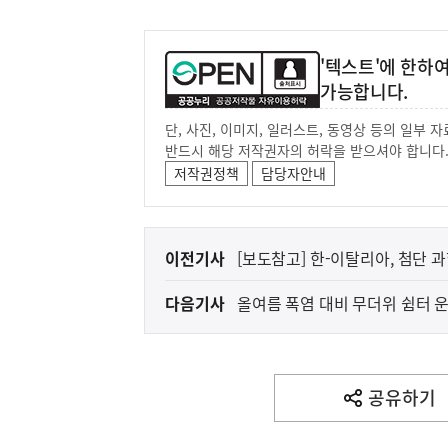
'텍스트'에 한하
가능합니다.
단, 사진, 이미지, 일러스트, 동영상 등의 일부
반드시 해당 저작권자의 허락을 받으셔야 합니다
저작권정책
담당자안내
이
이전기사
[보도참고] 한-이탈리아, 첨단
전
다음기사
올여름 폭염 대비 무더위 쉼터 
다
음
기
사
공유하기
열
기
영