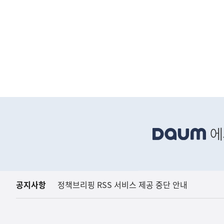
하
단
배
너
영
역
공지사항
정책브리핑 RSS 서비스 제공 중단 안내
[해명] 호
국토교통부