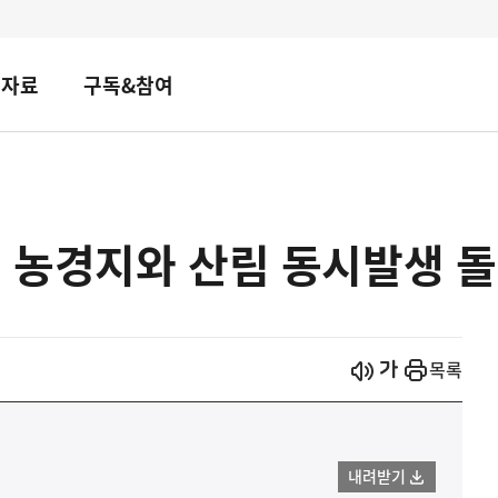
책자료
구독&참여
 농경지와 산림 동시발생 
시작
열기
목록
내려받기