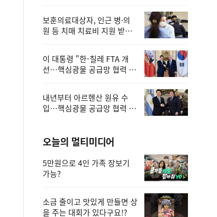
보훈의료대상자, 인근 병·의
원 등 치매 치료비 지원 받을
수 있어
이 대통령 "한-칠레 FTA 개
선…핵심광물 공급망 협력 더
욱 강화"
내년부터 아르헨산 원유 수
입…핵심광물 공급망 협력 체
계 마련
오늘의 멀티미디어
5만원으로 4인 가족 장보기
가능?
소금 줄이고 맛있게 만들면 상
을 주는 대회가 있다구요!?