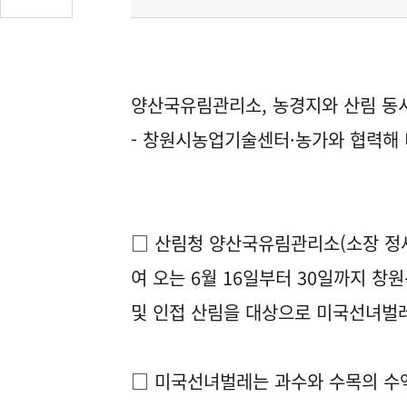
글
수
(클
릭
시
양산국유림관리소, 농경지와 산림 동
댓
- 창원시농업기술센터·농가와 협력해
글
로
이
동)
□ 산림청 양산국유림관리소(소장 정
여 오는 6월 16일부터 30일까지 
및 인접 산림을 대상으로 미국선녀벌
□ 미국선녀벌레는 과수와 수목의 수