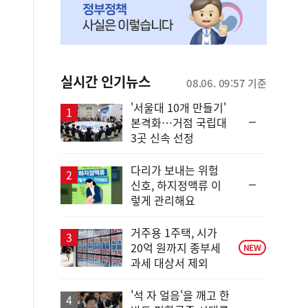
실시간 인기뉴스
08.06. 09:57 기준
'서울대 10개 만들기'
순
본격화…거점 국립대
위
3곳 신속 선정
동
일
다리가 보내는 위험
순
신호, 하지정맥류 이
위
렇게 관리해요
동
일
거주용 1주택, 시가
20억 원까지 종부세
NEW
과세 대상서 제외
'석 자 얼음'을 깨고 한