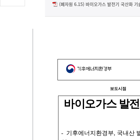
글
(폐자원 6.15) 바이오가스 발전기 국산화 기
수
(클
릭
시
댓
글
로
이
동)