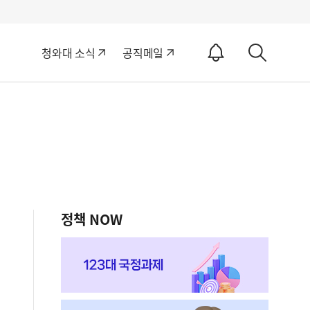
알
청와대 소식
공직메일
림
상
ON
세
검
색
정책 NOW