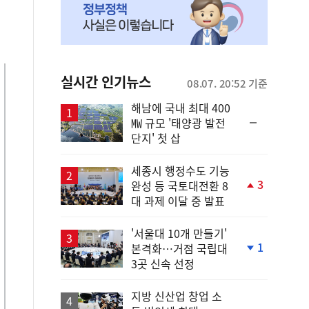
실시간 인기뉴스
08.07. 20:52 기준
해남에 국내 최대 400
순
㎿ 규모 '태양광 발전
위
단지' 첫 삽
동
일
세종시 행정수도 기능
3
완성 등 국토대전환 8
단
대 과제 이달 중 발표
계
상
승
'서울대 10개 만들기'
1
본격화…거점 국립대
단
3곳 신속 선정
계
하
락
지방 신산업 창업 소