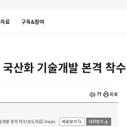
책자료
구독&참여
 국산화 기술개발 본격 착수
시작
열기
목록
술개발 본격 착수(보도자료).hwpx
바로보기
내려받기