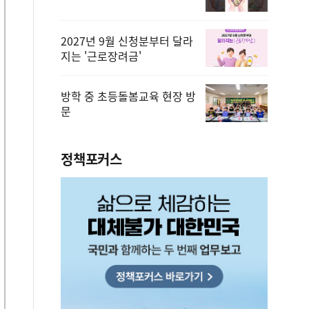
2027년 9월 신청분부터 달라
지는 '근로장려금'
방학 중 초등돌봄교육 현장 방
문
정책포커스