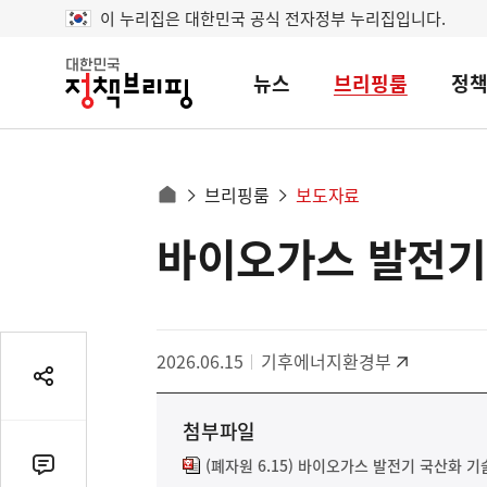
이 누리집은 대한민국 공식 전자정부 누리집입니다.
뉴스
브리핑룸
정
대
한
민
국
정
사
브리핑룸
보도자료
책
홈
브
이
으
바이오가스 발전기
콘
리
트
로
핑
텐
이
츠
동
영
경
2026.06.15
기후에너지환경부
역
로
공
유
첨부파일
열
기
(폐자원 6.15) 바이오가스 발전기 국산화 기
댓