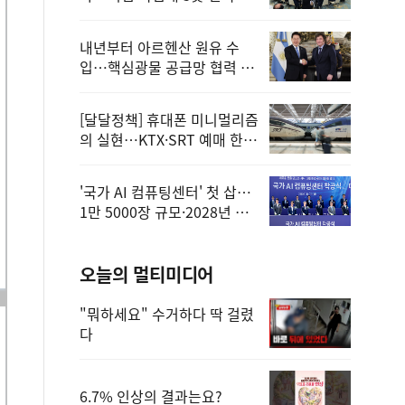
정
내년부터 아르헨산 원유 수
입…핵심광물 공급망 협력 체
계 마련
[달달정책] 휴대폰 미니멀리즘
의 실현…KTX·SRT 예매 한
번에 끝!
'국가 AI 컴퓨팅센터' 첫 삽…
1만 5000장 규모·2028년 완
공
오늘의 멀티미디어
"뭐하세요" 수거하다 딱 걸렸
다
6.7% 인상의 결과는요?