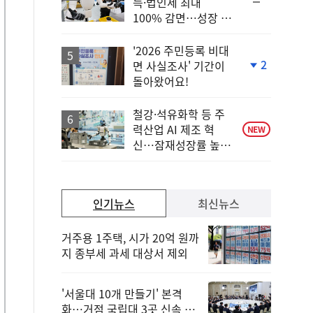
순
득·법인세 최대
위
100% 감면…성장 지
동
원 강화
일
'2026 주민등록 비대
2
면 사실조사' 기간이
단
돌아왔어요!
계
하
락
철강·석유화학 등 주
력산업 AI 제조 혁
NEW
신…잠재성장률 높인
다
인기뉴스
최신뉴스
거주용 1주택, 시가 20억 원까
지 종부세 과세 대상서 제외
'서울대 10개 만들기' 본격
화…거점 국립대 3곳 신속 선