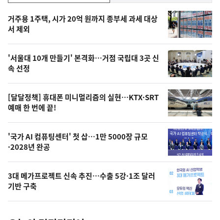
기,
인
기
최
거주용 1주택, 시가 20억 원까지 종부세 과세 대상
뉴
서 제외
신,
스
오
'서울대 10개 만들기' 본격화…거점 국립대 3곳 신
늘
속 선정
의
영
[달달정책] 휴대폰 미니멀리즘의 실현…KTX·SRT
상
예매 한 번에 끝!
,
오
'국가 AI 컴퓨팅센터' 첫 삽…1만 5000장 규모
·2028년 완공
늘
의
3대 메가프로젝트 신속 추진…수출 5강·1조 달러
사
기반 구축
진