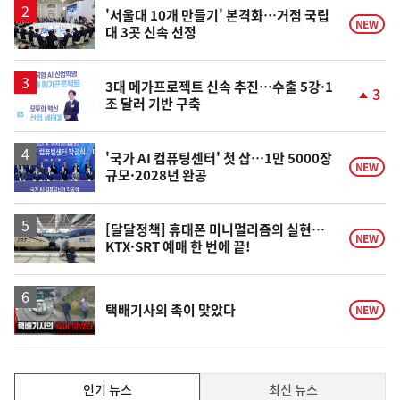
승
'서울대 10개 만들기' 본격화…거점 국립
NEW
대 3곳 신속 선정
3대 메가프로젝트 신속 추진…수출 5강·1
3
조 달러 기반 구축
단
계
상
승
'국가 AI 컴퓨팅센터' 첫 삽…1만 5000장
NEW
규모·2028년 완공
[달달정책] 휴대폰 미니멀리즘의 실현…
NEW
KTX·SRT 예매 한 번에 끝!
영
택배기사의 촉이 맞았다
NEW
상
인
인기 뉴스
최신 뉴스