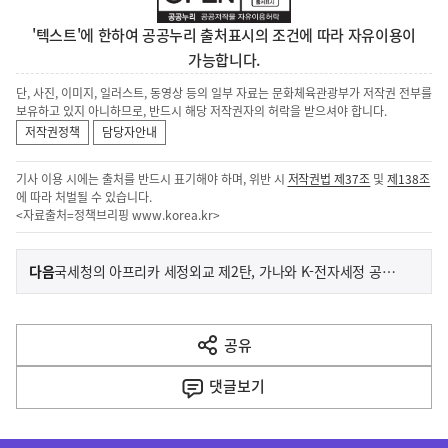
'텍스트'에 한하여 공공누리 출처표시의 조건에 따라 자유이용이
가능합니다.
단, 사진, 이미지, 일러스트, 동영상 등의 일부 자료는 문화체육관광부가 저작권 전부를
보유하고 있지 아니하므로, 반드시 해당 저작권자의 허락을 받으셔야 합니다.
저작권정책
담당자안내
기사 이용 시에는 출처를 반드시 표기해야 하며, 위반 시
저작권법 제37조
및
제138조
에 따라 처벌될 수 있습니다.
<자료출처=정책브리핑
www.korea.kr
>
이
기
다음
국세청의 아프리카 세정외교 제2탄, 가나와 K-전자세정 공유하고 징수공조 협력 논의
사
전
다
공유
열
음
기
댓글
보기
기
사