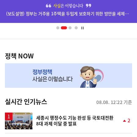
히
단
(보도설명) 정부는 거주용 1주택을 두텁게 보호하기 위한 방안을 세제개편안에 담았습니다.
배
너
영
정
역
책
정책 NOW
NOW,
MY
맞
춤
뉴
실시간 인기뉴스
08.08. 12:22 기준
스
세종시 행정수도 기능 완성 등 국토대전환
2
8대 과제 이달 중 발표
단
계
상