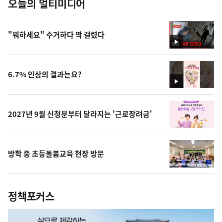
오늘의 멀티미디어
"뭐하세요" 수거하다 딱 걸렸다
영
상
6.7% 인상의 결과는요?
영
상
2027년 9월 신청분부터 달라지는 '근로장려금'
방학 중 초등돌봄교육 현장 방문
정책포커스