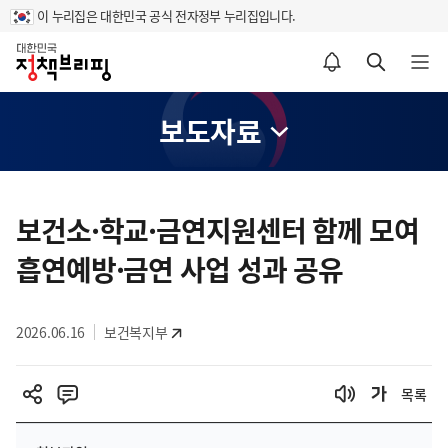
이 누리집은 대한민국 공식 전자정부 누리집입니다.
홈
알림설정 바로가기
검색 바로가기
메뉴 열기
보도자료
콘
텐
보건소·학교·금연지원센터 함께 모여
츠
흡연예방·금연 사업 성과 공유
영
역
2026.06.16
보건복지부
목록